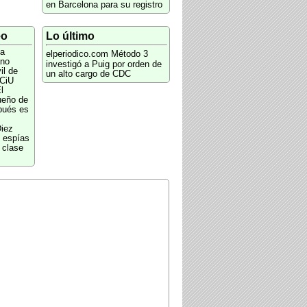
en Barcelona para su registro
eo
Lo último
a
elperiodico.com
Método 3
ano
investigó a Puig por orden de
il de
un alto cargo de CDC
 CiU
l
ueño de
pués es
iez
e espías
 clase