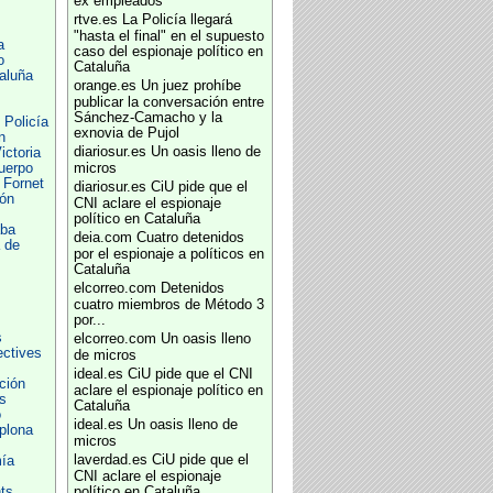
ex empleados
rtve.es
La Policía llegará
"hasta el final" en el supuesto
a
caso del espionaje político en
o
Cataluña
aluña
orange.es
Un juez prohíbe
publicar la conversación entre
Sánchez-Camacho y la
 Policía
exnovia de Pujol
n
diariosur.es
Un oasis lleno de
ictoria
uerpo
micros
 Fornet
diariosur.es
CiU pide que el
ión
CNI aclare el espionaje
político en Cataluña
aba
deia.com
Cuatro detenidos
 de
por el espionaje a políticos en
Cataluña
elcorreo.com
Detenidos
cuatro miembros de Método 3
por...
s
elcorreo.com
Un oasis lleno
ectives
de micros
ideal.es
CiU pide que el CNI
ción
aclare el espionaje político en
s
Cataluña
o
ideal.es
Un oasis lleno de
plona
micros
laverdad.es
CiU pide que el
ía
CNI aclare el espionaje
ts
político en Cataluña