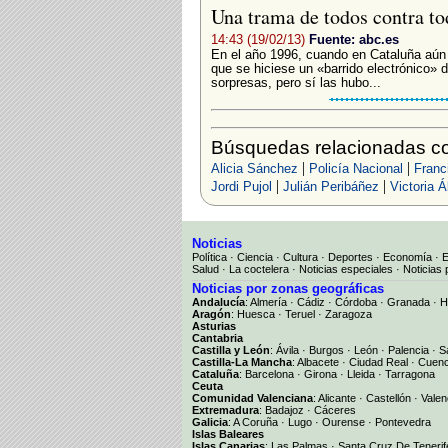
Una trama de todos contra to
14:43 (19/02/13)
Fuente: abc.es
En el año 1996, cuando en Cataluña aún p
que se hiciese un «barrido electrónico»
sorpresas, pero sí las hubo...
Búsquedas relacionadas con
|
|
Alicia Sánchez
Policía Nacional
Franc
|
|
Jordi Pujol
Julián Peribáñez
Victoria Á
Noticias
Política
·
Ciencia
·
Cultura
·
Deportes
·
Economía
·
Salud
·
La coctelera
·
Noticias especiales
·
Noticias 
Noticias por zonas geográficas
Andalucía
:
Almería
·
Cádiz
·
Córdoba
·
Granada
·
H
Aragón
:
Huesca
·
Teruel
·
Zaragoza
Asturias
Cantabria
Castilla y León
:
Ávila
·
Burgos
·
León
·
Palencia
·
S
Castilla-La Mancha
:
Albacete
·
Ciudad Real
·
Cuen
Cataluña
:
Barcelona
·
Girona
·
Lleida
·
Tarragona
Ceuta
Comunidad Valenciana
:
Alicante
·
Castellón
·
Valen
Extremadura
:
Badajoz
·
Cáceres
Galicia
:
A Coruña
·
Lugo
·
Ourense
·
Pontevedra
Islas Baleares
Islas Canarias
:
Las Palmas
·
Santa Cruz De Tenerif