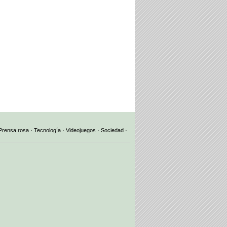
Prensa rosa
·
Tecnología
·
Videojuegos
·
Sociedad
·