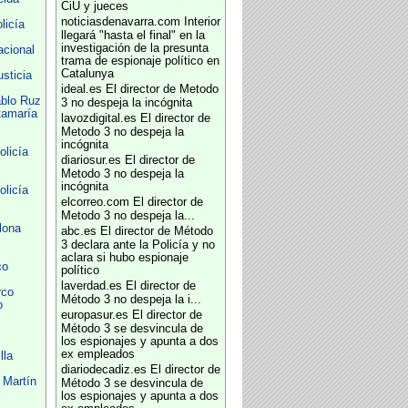
CiU y jueces
noticiasdenavarra.com
Interior
licía
llegará "hasta el final" en la
investigación de la presunta
acional
trama de espionaje político en
Catalunya
usticia
ideal.es
El director de Metodo
ablo Ruz
3 no despeja la incógnita
tamaría
lavozdigital.es
El director de
Metodo 3 no despeja la
incógnita
olicía
diariosur.es
El director de
Metodo 3 no despeja la
incógnita
olicía
elcorreo.com
El director de
Metodo 3 no despeja la...
lona
abc.es
El director de Método
3 declara ante la Policía y no
aclara si hubo espionaje
co
político
laverdad.es
El director de
rco
Método 3 no despeja la i...
o
europasur.es
El director de
Método 3 se desvincula de
los espionajes y apunta a dos
ex empleados
lla
diariodecadiz.es
El director de
 Martín
Método 3 se desvincula de
los espionajes y apunta a dos