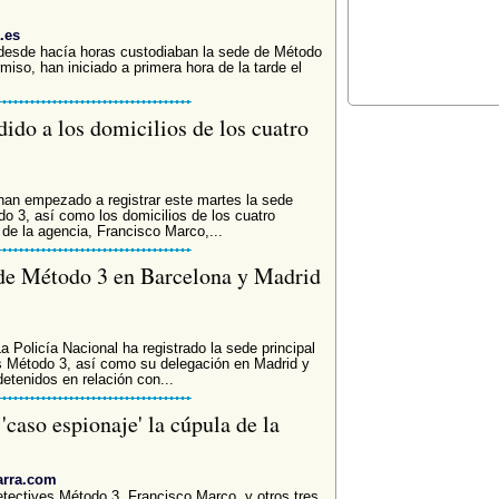
.es
 desde hacía horas custodiaban la sede de Método
miso, han iniciado a primera hora de la tarde el
ido a los domicilios de los cuatro
han empezado a registrar este martes la sede
do 3, así como los domicilios de los cuatro
 de la agencia, Francisco Marco,...
s de Método 3 en Barcelona y Madrid
licía Nacional ha registrado la sede principal
s Método 3, así como su delegación en Madrid y
detenidos en relación con...
'caso espionaje' la cúpula de la
arra.com
etectives Método 3, Francisco Marco, y otros tres