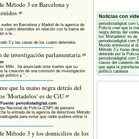
s de Método 3 en Barcelona y
etenidos
Noticias con vid
periodistadigital.com
L
s sedes en Barcelona y Madrid de la agencia de
Policía cree que la m
os cuatro detenidos en relación con la trama de
negra detrás del vodev
n a la...
los 'Mortadelos' es de
periodistadigital.com
E
todo 3 y las casas de los cuatro detenidos
Mundo entrevista al d
Método 3 y horas des
 de investigación parlamentaria
detenido por la Policía
periodistadigital.com
D
om
claves del culebrón d
ric Millo , ha anunciado este martes que su
que agita la putrefacta
pos la creación de una comisión de investigación
política catalana
e político y "...
cree que la mano negra detrás del
los 'Mortadelos' es de CiU
Fuente: periodistadigital.com
rpo Nacional de Policía (CNP) de paisano
he la entrada de la agencia de detectives Método
adrugada para evitar que nadie pudiera entrar ni
 de Método 3 y los domicilios de los