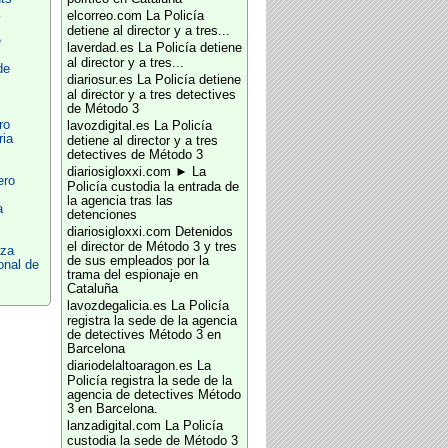
elcorreo.com
La Policía
detiene al director y a tres...
e
laverdad.es
La Policía detiene
al director y a tres...
de
diariosur.es
La Policía detiene
al director y a tres detectives
de Método 3
ro
lavozdigital.es
La Policía
ria
detiene al director y a tres
detectives de Método 3
diariosigloxxi.com
► La
ro
Policía custodia la entrada de
la agencia tras las
a
detenciones
diariosigloxxi.com
Detenidos
el director de Método 3 y tres
oza
de sus empleados por la
onal de
trama del espionaje en
Cataluña
lavozdegalicia.es
La Policía
registra la sede de la agencia
de detectives Método 3 en
Barcelona
diariodelaltoaragon.es
La
Policía registra la sede de la
agencia de detectives Método
3 en Barcelona.
lanzadigital.com
La Policía
custodia la sede de Método 3