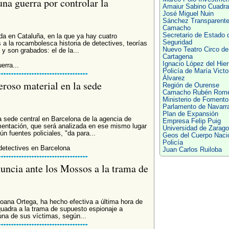
una guerra por controlar la
Amaiur Sabino Cuadra
José Miguel Nuin
Sánchez Transparent
Camacho
Secretario de Estado 
a en Cataluña, en la que ya hay cuatro
Seguridad
a la rocambolesca historia de detectives, teorías
Nuevo Teatro Circo de
 y son grabados: el de la...
Cartagena
Ignacio López del Hier
erra...
Policía de María Victo
Álvarez
eroso material en la sede
Región de Ourense
Camacho Rubén Rome
Ministerio de Fomento
Parlamento de Navarr
Plan de Expansión
a sede central en Barcelona de la agencia de
Empresa Felip Puig
ntación, que será analizada en ese mismo lugar
Universidad de Zarag
n fuentes policiales, "da para...
Geos del Cuerpo Naci
Policía
 detectives en Barcelona
Juan Carlos Ruiloba
uncia ante los Mossos a la trama de
Joana Ortega, ha hecho efectiva a última hora de
uadra a la trama de supuesto espionaje a
 una de sus víctimas, según...