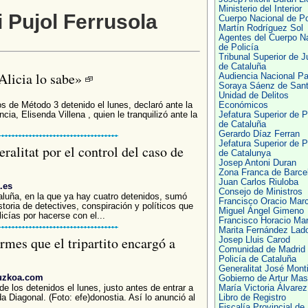
Ministerio del Interior
i Pujol Ferrusola
Cuerpo Nacional de Po
Martín Rodríguez Sol
Agentes del Cuerpo N
de Policía
Tribunal Superior de J
de Cataluña
Alicia lo sabe»
Audiencia Nacional P
Soraya Sáenz de San
Unidad de Delitos
s de Método 3 detenido el lunes, declaró ante la
Económicos
cia, Elisenda Villena , quien le tranquilizó ante la
Jefatura Superior de P
de Cataluña
Gerardo Díaz Ferran
Jefatura Superior de P
alitat por el control del caso de
de Catalunya
Josep Antoni Duran
Zona Franca de Barce
Juan Carlos Riuloba
.es
Consejo de Ministros
luña, en la que ya hay cuatro detenidos, sumó
Francisco Oracio Mar
toria de detectives, conspiración y políticos que
Miguel Ángel Gimeno
icías por hacerse con el...
Francisco Horacio Ma
Marita Fernández Lad
rmes que el tripartito encargó a
Josep Lluis Carod
Comunidad de Madrid
Policía de Cataluña
Generalitat José Monti
puzkoa.com
Gobierno de Artur Mas
e los detenidos el lunes, justo antes de entrar a
María Victoria Álvarez
a Diagonal. (Foto: efe)donostia. Así lo anunció al
Libro de Registro
Fiscalía Provincial de