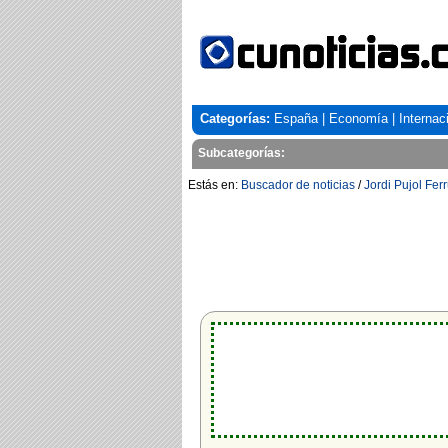
Categorías:
España
|
Economía
|
Internac
Subcategorías:
Estás en:
Buscador de noticias
/
Jordi Pujol Fer