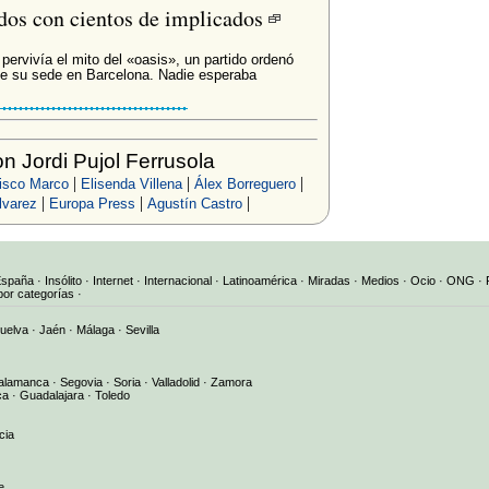
dos con cientos de implicados
ervivía el mito del «oasis», un partido ordenó
 de su sede en Barcelona. Nadie esperaba
 Jordi Pujol Ferrusola
|
|
|
isco Marco
Elisenda Villena
Álex Borreguero
|
|
|
lvarez
Europa Press
Agustín Castro
España
·
Insólito
·
Internet
·
Internacional
·
Latinoamérica
·
Miradas
·
Medios
·
Ocio
·
ONG
·
por categorías
·
uelva
·
Jaén
·
Málaga
·
Sevilla
alamanca
·
Segovia
·
Soria
·
Valladolid
·
Zamora
ca
·
Guadalajara
·
Toledo
cia
e