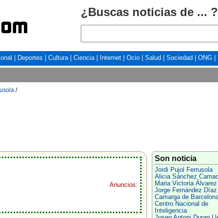
¿Buscas noticias de ... ?
ional
|
Deportes
|
Cultura
|
Ciencia
|
Internet
|
Ocio
|
Salud
|
Sociedad
|
ONG
|
rusola
/
Son noticia
Jordi Pujol Ferrusola
Alicia Sánchez Cama
Maria Victoria Álvarez
Anuncios:
Jorge Fernández Díaz
Camarga de Barcelon
Centro Nacional de
Inteligencia
Josep Antoni Duran Ll