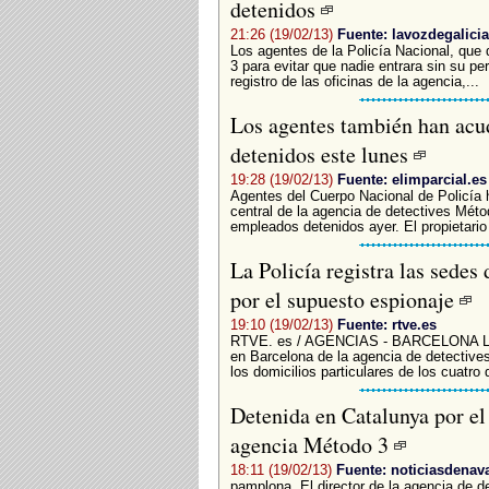
detenidos
21:26 (19/02/13)
Fuente: lavozdegalicia
Los agentes de la Policía Nacional, que
3 para evitar que nadie entrara sin su per
registro de las oficinas de la agencia,...
Los agentes también han acud
detenidos este lunes
19:28 (19/02/13)
Fuente: elimparcial.es
Agentes del Cuerpo Nacional de Policía 
central de la agencia de detectives Méto
empleados detenidos ayer. El propietario
La Policía registra las sede
por el supuesto espionaje
19:10 (19/02/13)
Fuente: rtve.es
RTVE. es / AGENCIAS - BARCELONA La Po
en Barcelona de la agencia de detective
los domicilios particulares de los cuatro 
Detenida en Catalunya por el 
agencia Método 3
18:11 (19/02/13)
Fuente: noticiasdenav
pamplona. El director de la agencia de d