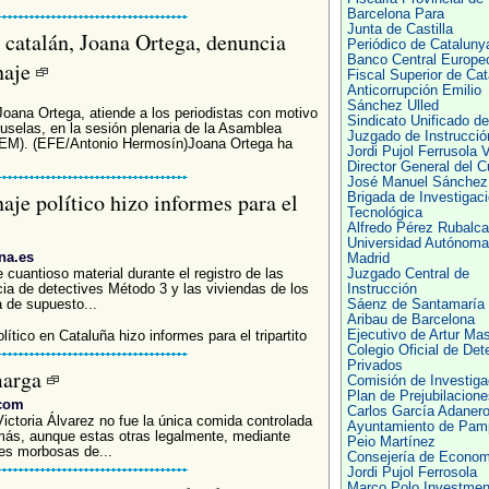
Barcelona Para
Junta de Castilla
 catalán, Joana Ortega, denuncia
Periódico de Cataluny
Banco Central Europe
naje
Fiscal Superior de Cat
Anticorrupción Emilio
Sánchez Ulled
Joana Ortega, atiende a los periodistas con motivo
Sindicato Unificado de
ruselas, en la sesión plenaria de la Asamblea
Juzgado de Instrucció
LEM). (EFE/Antonio Hermosín)Joana Ortega ha
Jordi Pujol Ferrusola V
Director General del C
José Manuel Sánchez
aje político hizo informes para el
Brigada de Investigac
Tecnológica
Alfredo Pérez Rubalc
Universidad Autónoma
na.es
Madrid
cuantioso material durante el registro de las
Juzgado Central de
ia de detectives Método 3 y las viviendas de los
Instrucción
a de supuesto...
Sáenz de Santamaría
Aribau de Barcelona
Ejecutivo de Artur Ma
ítico en Cataluña hizo informes para el tripartito
Colegio Oficial de Det
Privados
marga
Comisión de Investiga
Plan de Prejubilacione
.com
Carlos García Adaner
ctoria Álvarez no fue la única comida controlada
Ayuntamiento de Pam
ás, aunque estas otras legalmente, mediante
Peio Martínez
es morbosas de...
Consejería de Econom
Jordi Pujol Ferrosola
Marco Polo Investmen