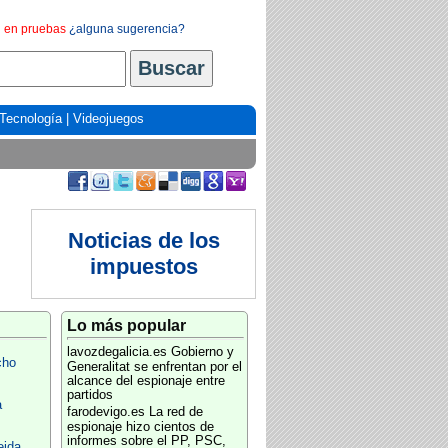
en pruebas
¿alguna sugerencia?
Tecnología
|
Videojuegos
Noticias de los
impuestos
Lo más popular
lavozdegalicia.es
Gobierno y
cho
Generalitat se enfrentan por el
alcance del espionaje entre
partidos
a
farodevigo.es
La red de
espionaje hizo cientos de
informes sobre el PP, PSC,
eida