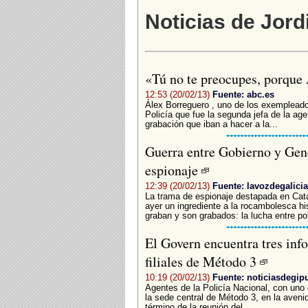
Noticias de Jord
«Tú no te preocupes, porque 
12:53 (20/02/13)
Fuente: abc.es
Álex Borreguero , uno de los exempleado
Policía que fue la segunda jefa de la agen
grabación que iban a hacer a la...
Guerra entre Gobierno y Gener
espionaje
12:39 (20/02/13)
Fuente: lavozdegalicia
La trama de espionaje destapada en Cata
ayer un ingrediente a la rocambolesca his
graban y son grabados: la lucha entre pol
El Govern encuentra tres info
filiales de Método 3
10:19 (20/02/13)
Fuente: noticiasdegi
Agentes de la Policía Nacional, con uno d
la sede central de Método 3, en la avenid
término de la reunión del...