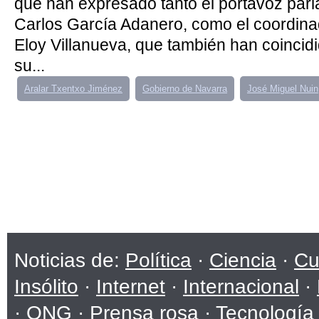
que han expresado tanto el portavoz par
Carlos García Adanero, como el coordinad
Eloy Villanueva, que también han coincid
su...
Aralar Txentxo Jiménez
Gobierno de Navarra
José Miguel Nuin
Noticias de:
Política
·
Ciencia
·
Cu
Insólito
·
Internet
·
Internacional
·
·
ONG
·
Prensa rosa
·
Tecnología