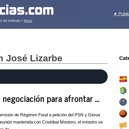
★ Publi
o de noticias >
Inicio
n José Lizarbe
Cat
 negociación para afrontar ...
omisión de Régimen Foral a petición del PSN y Geroa
 reunión mantenida con Cristóbal Montoro, el ministro se