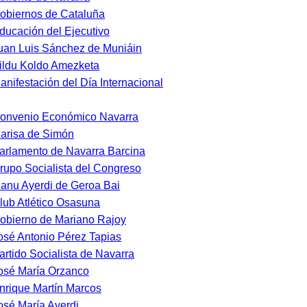
obiernos de Cataluña
ducación del Ejecutivo
uan Luis Sánchez de Muniáin
ildu Koldo Amezketa
anifestación del Día Internacional
onvenio Económico Navarra
arisa de Simón
arlamento de Navarra Barcina
rupo Socialista del Congreso
anu Ayerdi de Geroa Bai
lub Atlético Osasuna
obierno de Mariano Rajoy
osé Antonio Pérez Tapias
artido Socialista de Navarra
osé María Orzanco
nrique Martín Marcos
osé María Ayerdi