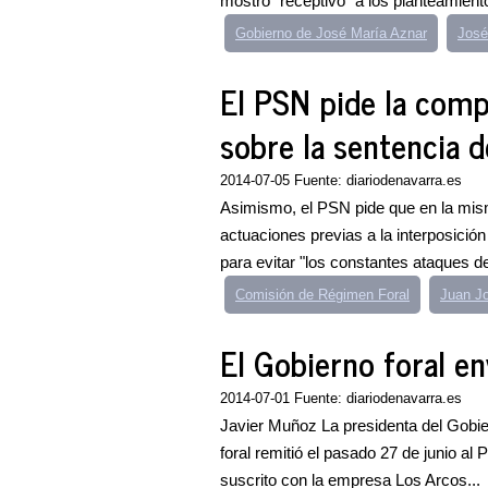
mostró "receptivo" a los planteamient
Gobierno de José María Aznar
José
El PSN pide la comp
sobre la sentencia d
2014-07-05 Fuente: diariodenavarra.es
Asimismo, el PSN pide que en la mi
actuaciones previas a la interposició
para evitar "los constantes ataques d
Comisión de Régimen Foral
Juan Jo
El Gobierno foral env
2014-07-01 Fuente: diariodenavarra.es
Javier Muñoz La presidenta del Gobie
foral remitió el pasado 27 de junio al
suscrito con la empresa Los Arcos...