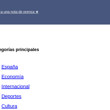
ca una nota de prensa ★
egorías principales
España
Economía
Internacional
Deportes
Cultura