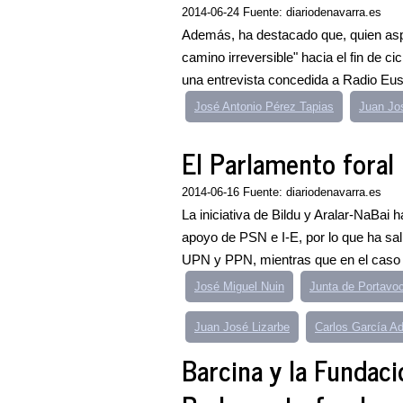
2014-06-24 Fuente: diariodenavarra.es
Además, ha destacado que, quien aspire
camino irreversible" hacia el fin de c
una entrevista concedida a Radio Eusk
José Antonio Pérez Tapias
Juan Jo
El Parlamento foral 
2014-06-16 Fuente: diariodenavarra.es
La iniciativa de Bildu y Aralar-NaBai 
apoyo de PSN e I-E, por lo que ha sal
UPN y PPN, mientras que en el caso d
José Miguel Nuin
Junta de Portavo
Juan José Lizarbe
Carlos García A
Barcina y la Fundac