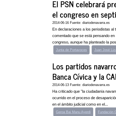
El PSN celebrará pr
el congreso en sep
2014-06-16 Fuente: diariodenavarra.es
En declaraciones a los periodistas al
comentado que se está pensando en se
congreso, aunque ha planteado la posi
Junta de Portavoces
Juan José Liz
Los partidos navarro
Banca Cívica y la C
2014-06-13 Fuente: diariodenavarra.es
Ha criticado que "la ciudadanía navar
ocurrido en el proceso de desaparició
en el ámbito judicial como en el...
Geroa Bai Manu Ayerdi
Fundación C