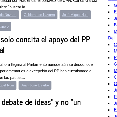
 deuda con Hacienda, el portavoz de UPN, Carlos García
G
ere "buscar la...
E
de Navarra
Gobierno de Navarra
José Miguel Nuin
J
B
danero
M
 solo concita el apoyo del PP
Del
C
al
M
P
G
 ahora llegará al Parlamento aunque aún se desconoce
M
 parlamentarios a excepción del PP han cuestionado el
C
e las pautas...
G
guel Nuin
Juan José Lizarbe
J
P
 debate de ideas" y no "un
J
E
J