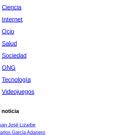
Ciencia
Internet
Ocio
Salud
Sociedad
ONG
Tecnología
Videojuegos
 noticia
uan José Lizarbe
arlos García Adanero