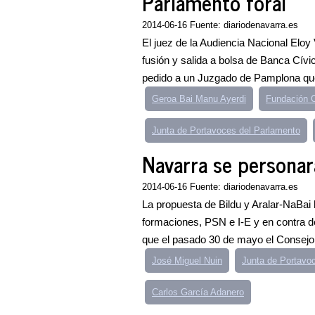
Parlamento foral
2014-06-16 Fuente: diariodenavarra.es
El juez de la Audiencia Nacional Eloy
fusión y salida a bolsa de Banca Cívi
pedido a un Juzgado de Pamplona que
Geroa Bai Manu Ayerdi
Fundación C
Junta de Portavoces del Parlamento
Navarra se personará
2014-06-16 Fuente: diariodenavarra.es
La propuesta de Bildu y Aralar-NaBai 
formaciones, PSN e I-E y en contra 
que el pasado 30 de mayo el Consejo d
José Miguel Nuin
Junta de Portavo
Carlos García Adanero