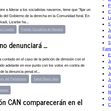
P
 a liderar a los socialistas navarros, tiene que "fijar un
C
iclo del Gobierno de la derecha en la Comunidad foral. En
L
adi, Lizarbe ha...
S
sé Lizarbe
Partido Socialista de Navarra
J
G
no denunciará ...
S
Fami
E
ha contado en el caso de la petición de dimisión con el
J
ido adelante en ese punto con los votos en contra de
J
e la denuncia penal el...
J
ces del Parlamento
Salud Marta Vera
J
G
danero
N
ión CAN comparecerán en el
G
C