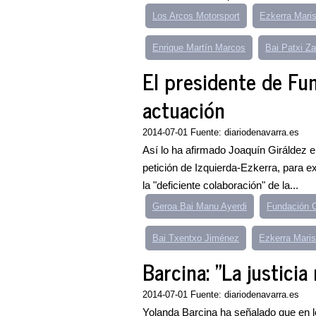
Los Arcos Motorsport
Ezkerra Mari
Enrique Martín Marcos
Bai Patxi Za
El presidente de Fu
actuación
2014-07-01 Fuente: diariodenavarra.es
Así lo ha afirmado Joaquín Giráldez 
petición de Izquierda-Ezkerra, para e
la "deficiente colaboración" de la...
Geroa Bai Manu Ayerdi
Fundación C
Bai Txentxo Jiménez
Ezkerra Mari
Barcina: "La justicia
2014-07-01 Fuente: diariodenavarra.es
Yolanda Barcina ha señalado que en lo