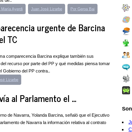
os de..
 María Ayerdi
Juan José Lizarbe
Por Geroa Bai
arecencia urgente de Barcina
el TC
sma comparecencia Barcina explique también sus
n del recurso por parte del PP y qué medidas piensa tomar
el Gobierno del PP contra..
sé Lizarbe
ía al Parlamento el ...
Son
rno de Navarra, Yolanda Barcina, señaló que el Ejecutivo
J
 Parlamento de Navarra la información relativa al contrato
C