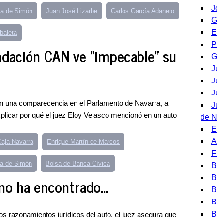
J
sa de Simón
Juan José Lizarbe
Carlos García Adanero
G
E
baleta
P
ndación CAN ve "impecable" su
G
J
J
J
en una comparecencia en el Parlamento de Navarra, a
J
xplicar por qué el juez Eloy Velasco mencionó en un auto
de N
E
A
aja Navarra
Enrique Martín de Marcos
F
sa de Simón
Bolsa de Banca Cívica
B
B
 no ha encontrado...
B
B
B
s razonamientos jurídicos del auto, el juez asegura que