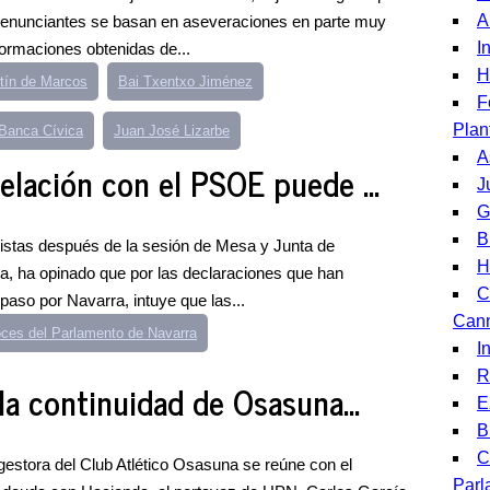
A
denunciantes se basan en aseveraciones en parte muy
I
formaciones obtenidas de...
H
tín de Marcos
Bai Txentxo Jiménez
F
Plan
Banca Cívica
Juan José Lizarbe
A
relación con el PSOE puede ...
J
G
B
odistas después de la sesión de Mesa y Junta de
H
, ha opinado que por las declaraciones que han
C
paso por Navarra, intuye que las...
Can
oces del Parlamento de Navarra
I
R
a continuidad de Osasuna...
E
B
C
gestora del Club Atlético Osasuna se reúne con el
Parl