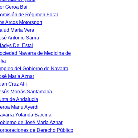
or Geroa Bai
omisión de Régimen Foral
os Arcos Motorsport
alud Marta Vera
osé Antonio Sarria
ladys Del Estal
ociedad Navarra de Medicina de
lia
mpleo del Gobierno de Navarra
osé María Aznar
uan Cruz Alli
esús Morrás Santamaría
unta de Andalucía
eroa Manu Ayerdi
avarra Yolanda Barcina
obierno de José María Aznar
orporaciones de Derecho Público