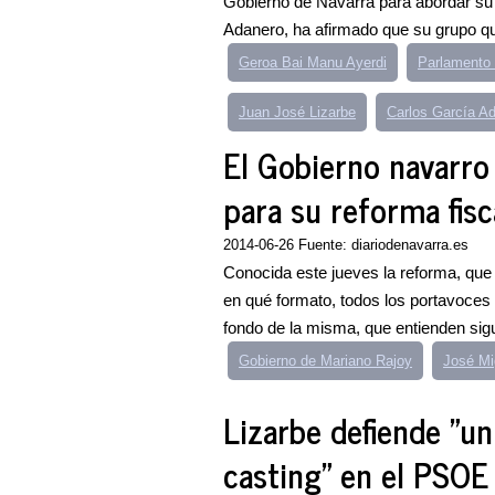
Gobierno de Navarra para abordar su
Adanero, ha afirmado que su grupo qui
Geroa Bai Manu Ayerdi
Parlamento 
Juan José Lizarbe
Carlos García A
El Gobierno navarro
para su reforma fisc
2014-06-26 Fuente: diariodenavarra.es
Conocida este jueves la reforma, que
en qué formato, todos los portavoces
fondo de la misma, que entienden sigu
Gobierno de Mariano Rajoy
José Mi
Lizarbe defiende "un
casting" en el PSOE