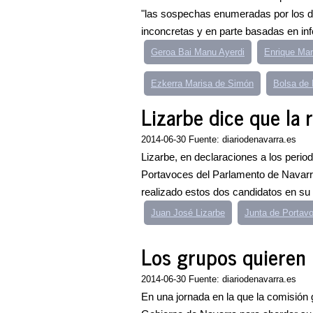
"las sospechas enumeradas por los 
inconcretas y en parte basadas en in
Geroa Bai Manu Ayerdi
Enrique Mar
Ezkerra Marisa de Simón
Bolsa de 
Lizarbe dice que la 
2014-06-30 Fuente: diariodenavarra.es
Lizarbe, en declaraciones a los peri
Portavoces del Parlamento de Navarra
realizado estos dos candidatos en su 
Juan José Lizarbe
Junta de Portav
Los grupos quieren l
2014-06-30 Fuente: diariodenavarra.es
En una jornada en la que la comisión 