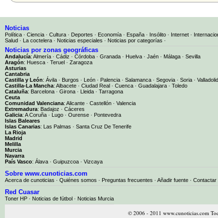
Noticias
Política
·
Ciencia
·
Cultura
·
Deportes
·
Economía
·
España
·
Insólito
·
Internet
·
Internacio
Salud
·
La coctelera
·
Noticias especiales
·
Noticias por categorías
·
Noticias por zonas geográficas
Andalucía
:
Almería
·
Cádiz
·
Córdoba
·
Granada
·
Huelva
·
Jaén
·
Málaga
·
Sevilla
Aragón
:
Huesca
·
Teruel
·
Zaragoza
Asturias
Cantabria
Castilla y León
:
Ávila
·
Burgos
·
León
·
Palencia
·
Salamanca
·
Segovia
·
Soria
·
Valladoli
Castilla-La Mancha
:
Albacete
·
Ciudad Real
·
Cuenca
·
Guadalajara
·
Toledo
Cataluña
:
Barcelona
·
Girona
·
Lleida
·
Tarragona
Ceuta
Comunidad Valenciana
:
Alicante
·
Castellón
·
Valencia
Extremadura
:
Badajoz
·
Cáceres
Galicia
:
A Coruña
·
Lugo
·
Ourense
·
Pontevedra
Islas Baleares
Islas Canarias
:
Las Palmas
·
Santa Cruz De Tenerife
La Rioja
Madrid
Melilla
Murcia
Navarra
País Vasco
:
Álava
·
Guipuzcoa
·
Vizcaya
Sobre www.cunoticias.com
Acerca de cunoticias
·
Quiénes somos
·
Preguntas frecuentes
·
Añadir fuente
·
Contactar
Red Cuasar
Toner HP · Noticias de fútbol · Noticias Murcia
© 2006 - 2011 www.cunoticias.com Tod