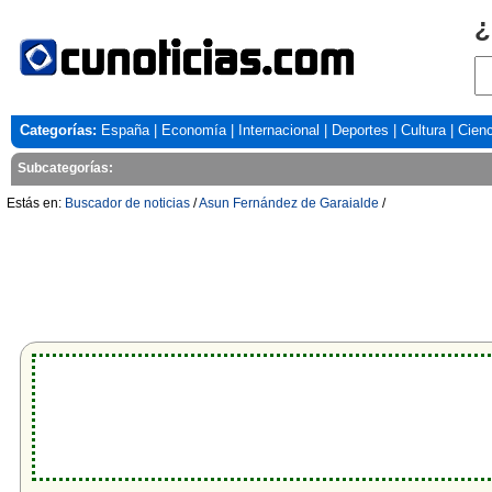
¿
Categorías:
España
|
Economía
|
Internacional
|
Deportes
|
Cultura
|
Cienc
Subcategorías:
Estás en:
Buscador de noticias
/
Asun Fernández de Garaialde
/