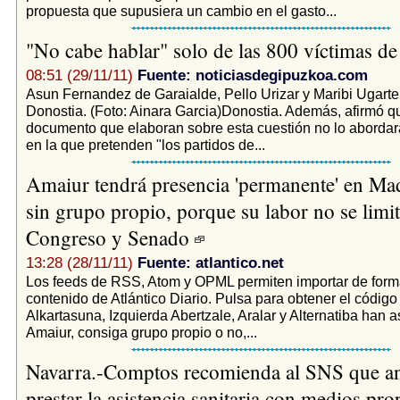
propuesta que supusiera un cambio en el gasto...
"No cabe hablar" solo de las 800 víctimas 
08:51 (29/11/11)
Fuente: noticiasdegipuzkoa.com
Asun Fernandez de Garaialde, Pello Urizar y Maribi Ugarte
Donostia. (Foto: Ainara Garcia)Donostia. Además, afirmó q
documento que elaboran sobre esta cuestión no lo abordar
en la que pretenden "los partidos de...
Amaiur tendrá presencia 'permanente' en Mad
sin grupo propio, porque su labor no se limit
Congreso y Senado
13:28 (28/11/11)
Fuente: atlantico.net
Los feeds de RSS, Atom y OPML permiten importar de form
contenido de Atlántico Diario. Pulsa para obtener el códig
Alkartasuna, Izquierda Abertzale, Aralar y Alternatiba han
Amaiur, consiga grupo propio o no,...
Navarra.-Comptos recomienda al SNS que an
prestar la asistencia sanitaria con medios pro