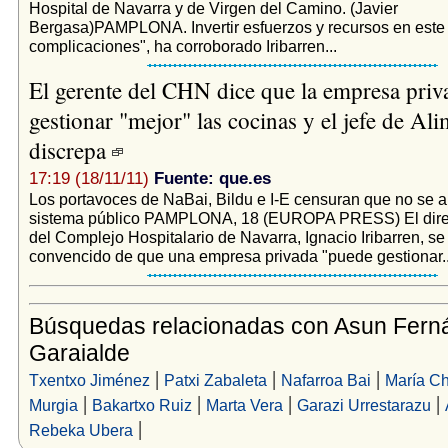
Hospital de Navarra y de Virgen del Camino. (Javier
Bergasa)PAMPLONA. Invertir esfuerzos y recursos en este
complicaciones", ha corroborado Iribarren...
El gerente del CHN dice que la empresa pri
gestionar "mejor" las cocinas y el jefe de Al
discrepa
17:19 (18/11/11)
Fuente: que.es
Los portavoces de NaBai, Bildu e I-E censuran que no se 
sistema público PAMPLONA, 18 (EUROPA PRESS) El direc
del Complejo Hospitalario de Navarra, Ignacio Iribarren, s
convencido de que una empresa privada "puede gestionar..
Búsquedas relacionadas con Asun Fern
Garaialde
|
|
|
Txentxo Jiménez
Patxi Zabaleta
Nafarroa Bai
María Ch
|
|
|
|
Murgia
Bakartxo Ruiz
Marta Vera
Garazi Urrestarazu
|
Rebeka Ubera