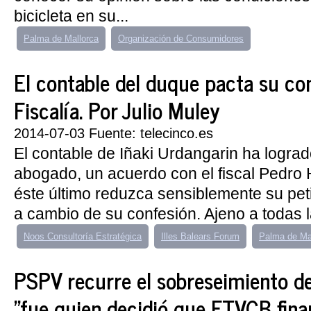
bicicleta en su...
Palma de Mallorca
Organización de Consumidores
El contable del duque pacta su co
Fiscalía. Por Julio Muley
2014-07-03 Fuente: telecinco.es
El contable de Iñaki Urdangarin ha lograd
abogado, un acuerdo con el fiscal Pedro
éste último reduzca sensiblemente su pe
a cambio de su confesión. Ajeno a todas l
Noos Consultoría Estratégica
Illes Balears Forum
Palma de Ma
PSPV recurre el sobreseimiento d
"fue quien decidió que FTVCB finan