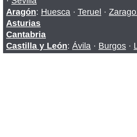
·
Sevilla
Aragón
:
Huesca
·
Teruel
·
Zarago
Asturias
Cantabria
Castilla y León
:
Ávila
·
Burgos
·
Soria
·
Valladolid
·
Zamora
Castilla-La Mancha
:
Albacete
·
C
Toledo
Cataluña
:
Barcelona
·
Girona
·
Ll
Ceuta
Comunidad Valenciana
:
Alicante
Extremadura
:
Badajoz
·
Cáceres
Galicia
:
A Coruña
·
Lugo
·
Ouren