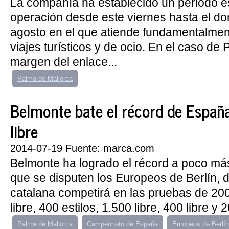
La compañía ha establecido un periodo e
operación desde este viernes hasta el d
agosto en el que atiende fundamentalme
viajes turísticos y de ocio. En el caso de
margen del enlace...
Palma de Mallorca
Belmonte bate el récord de España
libre
2014-07-19 Fuente: marca.com
Belmonte ha logrado el récord a poco má
que se disputen los Europeos de Berlín,
catalana competirá en las pruebas de 20
libre, 400 estilos, 1.500 libre, 400 libre y 2
Palma de Mallorca
Campeonato de España
Europeos de Berlín