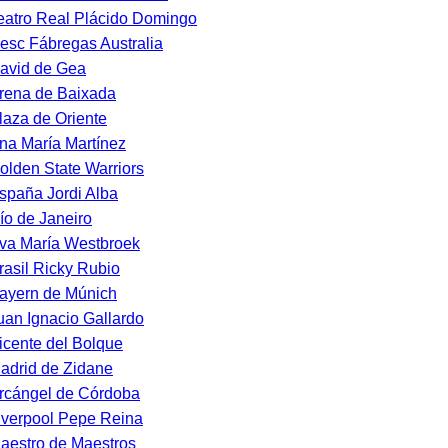
eatro Real Plácido Domingo
esc Fábregas Australia
avid de Gea
rena de Baixada
laza de Oriente
na María Martínez
olden State Warriors
spaña Jordi Alba
ío de Janeiro
va María Westbroek
rasil Ricky Rubio
ayern de Múnich
uan Ignacio Gallardo
icente del Bolque
adrid de Zidane
rcángel de Córdoba
iverpool Pepe Reina
aestro de Maestros