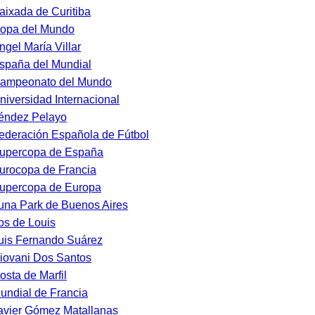
aixada de Curitiba
opa del Mundo
ngel María Villar
spaña del Mundial
ampeonato del Mundo
niversidad Internacional
éndez Pelayo
ederación Española de Fútbol
upercopa de España
urocopa de Francia
upercopa de Europa
una Park de Buenos Aires
os de Louis
uis Fernando Suárez
iovani Dos Santos
osta de Marfil
undial de Francia
avier Gómez Matallanas