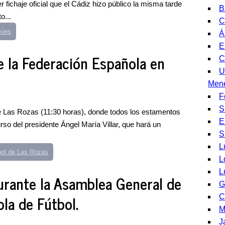
 fichaje oficial que el Cádiz hizo público la misma tarde
B
o...
C
kies
Á
E
 la Federación Española en
C
U
Men
F
S
de Las Rozas (11:30 horas), donde todos los estamentos
E
rso del presidente Ángel María Villar, que hará un
S
L
bol de Las Rozas
L
L
durante la Asamblea General de
G
la de Fútbol.
C
M
J