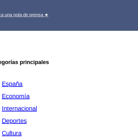
ca una nota de prensa ★
egorías principales
España
Economía
Internacional
Deportes
Cultura