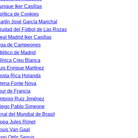
unque Iker Casillas
olítica de Cookies
artín José García Marichal
iudad del Fútbol de Las Rozas
eal Madrid Iker Casillas
iga de Campeones
tlético de Madrid
línica Creu Blanca
uis Enrique Martínez
osta Rica Holanda
rena Fonte Nova
our de Francia
ntonio Ruiz Jiménez
iego Pablo Simeone
inal del Mundial de Brasil
opa Jules Rimet
ouis Van Gaal
ani Ortín Seguir