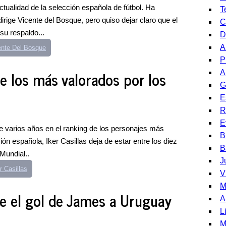
actualidad de la selección española de fútbol. Ha
T
irige Vicente del Bosque, pero quiso dejar claro que el
C
su respaldo...
D
A
ente Del Bosque
P
re los más valorados por los
A
G
E
R
E
 varios años en el ranking de los personajes más
B
ón española, Iker Casillas deja de estar entre los diez
B
Mundial..
J
r Casillas
V
M
ge el gol de James a Uruguay
A
L
M