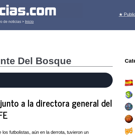
★ Publi
o de noticias >
Inicio
ente Del Bosque
Cat
junto a la directora general del
FE
os futbolistas, aún en la derrota, tuvieron un