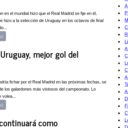
A
P
en el mundial hizo que el Real Madrid se fije en él,
M
le hizo a la selección de Uruguay en los octavos de final
C
o...
R
il
L
A
 Uruguay, mejor gol del
C
L
C
A
ría fichar por el Real Madrid en las próximas fechas, se
T
 de los galardones más vistosos del campeonato. Lo
A
 volea...
D
il
F
C
 continuará como
L
D