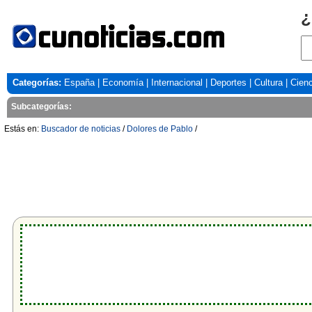
¿
Categorías:
España
|
Economía
|
Internacional
|
Deportes
|
Cultura
|
Cienc
Subcategorías:
Estás en:
Buscador de noticias
/
Dolores de Pablo
/