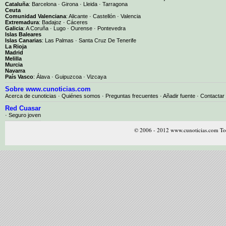
Cataluña
:
Barcelona
·
Girona
·
Lleida
·
Tarragona
Ceuta
Comunidad Valenciana
:
Alicante
·
Castellón
·
Valencia
Extremadura
:
Badajoz
·
Cáceres
Galicia
:
A Coruña
·
Lugo
·
Ourense
·
Pontevedra
Islas Baleares
Islas Canarias
:
Las Palmas
·
Santa Cruz De Tenerife
La Rioja
Madrid
Melilla
Murcia
Navarra
País Vasco
:
Álava
·
Guipuzcoa
·
Vizcaya
Sobre www.cunoticias.com
Acerca de cunoticias
·
Quiénes somos
·
Preguntas frecuentes
·
Añadir fuente
·
Contactar
Red Cuasar
· Seguro joven
© 2006 - 2012 www.cunoticias.com Tod