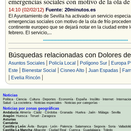
emergencias sociales con motivo de la ola de
14:10 (02/02/12)
Fuente: 20minutos.es
El Ayuntamiento de Sevilla ha activado un servicio especia
emergencias sociales con motivo de la ola de frío proceden
continente europeo que se dejará notar en la ciudad entre l
febrero. El servicio,...
Búsquedas relacionadas con Dolores de
|
|
|
Asuntos Sociales
Policía Local
Polígono Sur
Europa P
|
|
|
|
Este
Bienestar Social
Cisneo Alto
Juan Espadas
Fami
|
|
Evelia Rincón
Noticias
Política
·
Ciencia
·
Cultura
·
Deportes
·
Economía
·
España
·
Insólito
·
Internet
·
Internacio
Salud
·
La coctelera
·
Noticias especiales
·
Noticias por categorías
·
Noticias por zonas geográficas
Andalucía
:
Almería
·
Cádiz
·
Córdoba
·
Granada
·
Huelva
·
Jaén
·
Málaga
·
Sevilla
Aragón
:
Huesca
·
Teruel
·
Zaragoza
Asturias
Cantabria
Castilla y León
:
Ávila
·
Burgos
·
León
·
Palencia
·
Salamanca
·
Segovia
·
Soria
·
Valladoli
Castilla-La Mancha
:
Albacete
·
Ciudad Real
·
Cuenca
·
Guadalajara
·
Toledo