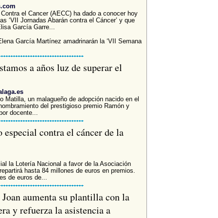
s.com
a Contra el Cancer (AECC) ha dado a conocer hoy
las ‘VII Jornadas Abarán contra el Cáncer’ y que
isa García Garre...
Elena García Martínez amadrinarán la ‘VII Semana
stamos a años luz de superar el
alaga.es
o Matilla, un malagueño de adopción nacido en el
 nombramiento del prestigioso premio Ramón y
bor docente...
especial contra el cáncer de la
l la Lotería Nacional a favor de la Asociación
epartirá hasta 84 millones de euros en premios.
es de euros de...
Joan aumenta su plantilla con la
a y refuerza la asistencia a