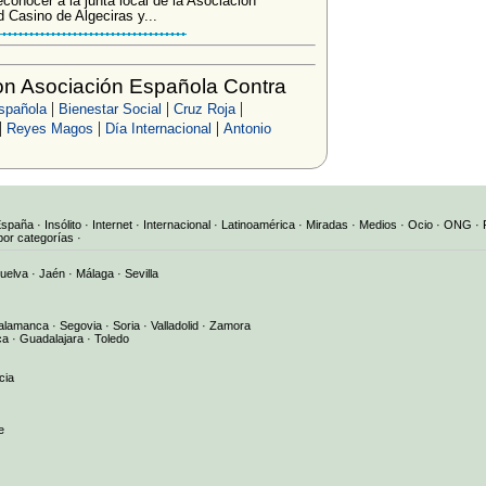
econocer a la junta local de la Asociación
 Casino de Algeciras y...
n Asociación Española Contra
|
|
|
spañola
Bienestar Social
Cruz Roja
|
|
|
Reyes Magos
Día Internacional
Antonio
España
·
Insólito
·
Internet
·
Internacional
·
Latinoamérica
·
Miradas
·
Medios
·
Ocio
·
ONG
·
por categorías
·
uelva
·
Jaén
·
Málaga
·
Sevilla
alamanca
·
Segovia
·
Soria
·
Valladolid
·
Zamora
ca
·
Guadalajara
·
Toledo
cia
e