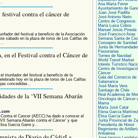
..
Ana María Ferrer
Ayuntamiento de Gand
 festival contra el cáncer de
Juan José Padilla
José Antonio Nieto
Centro de Congresos
María Luisa Cobos
Manuel Jesús Pineda
unfador del festival a beneficio de la Asociación
José Francisco Arias
te sábado en la plaza de toros de Los Califas de
Semana Santa de Cie
...
Consejero de Sanidad
Junta de Hermandade
Pasionarias
, en el Festival contra el Cáncer de
Torneo de Navidad
World Travel Market
Interés Turístico Naci
Centro de Investigació
Cáncer
l triunfador del festival a beneficio de la
Gala del Comercio de
lebrado hoy en la plaza de toros de Los Califas
Salamanca
ejas concedidas...
José María Vera
Santiago de Chile
vidades de la ‘VII Semana Abarán
Real Academia de Med
Oncología de Cáncer 
Mama
María José Catal
s.com
Elena García Martíne
 Contra el Cancer (AECC) ha dado a conocer el
Elisa García Garre
 ‘VII Semana Abarán contra el Cáncer’ y que
Junta Provincial de Z
isa García Garre y...
Presidenta de Honor
Regimiento de Artillerí
Antiaérea
mnista de Diario de CádizLa
José Ignacio Landalu