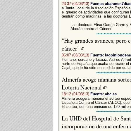
23:37 (04/03/13)
Fuente: abaranen7dia
a Junta Local de la Asociación Español
el grueso de actividades que configuran 
tendrán como madrinas a las doctoras El
Las doctoras Elisa García Garre y 
Abarán contra el Cáncer’
"Hay grandes avances, pero e
cáncer"
06:07 (03/03/13)
Fuente: laopiniondem
Humano, cercano y locuaz. Así es Alfred
norte de España que acaba de recibir el
Cajal, que le ha sido concedido por su la
Almería acoge mañana sorteo 
Lotería Nacional
18:12 (01/03/13)
Fuente: abc.es
Almería acogerá mañana el sorteo especia
Española Contra el Cáncer (AECC), que r
El sorteo, con una emisión de 120 millon
La UHD del Hospital de Sant 
incorporación de una enfermer