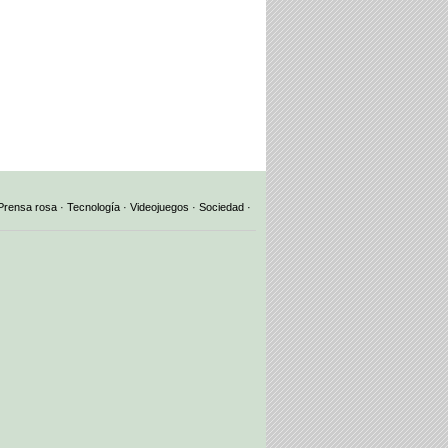
Prensa rosa
·
Tecnología
·
Videojuegos
·
Sociedad
·