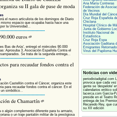
Ana María Contreras
organiza su II gala de pase de moda
Federación de Asocia
de Vecinos
Día Mundial del Cánce
es
Cruz Roja Española d
á el nuevo articulista de los domingos de Diario
Chiclana
el mismo espacio que ocupaba hasta hace una
Hospital Clínico de M
or la Universidad...
Junta de Gobierno Loc
Instituto Nacional de
 90.000 euros
Estadística
Cruz Roja Espa
Asociación Gaditana 
es Bas de Arús', entregó el miércoles 90.000
Emigrantes Retornado
ias: Aprosuba 3, Asociación Española Contra el
Virus del Papiloma H
amparados. Se trata de la segunda entrega...
actos para recaudar fondos contra el
Noticias con vid
periodistadigital.com
L
m
provoca que cada ve
ación Castellón contra el Cáncer, organiza este
gente se 'despelote' e
ria para recaudar fondos contra el cáncer. En el
calendarios erótico sol
 un simbólico...
lacerca.com
García-P
preside en el Teatro R
ación de Chamartín
entrega de los Premio
Recaredo Rey, que cu
su XII edición
 o algún complemento diferente para tu armario,
riana o un traje pantalón militar de la prestigiosa