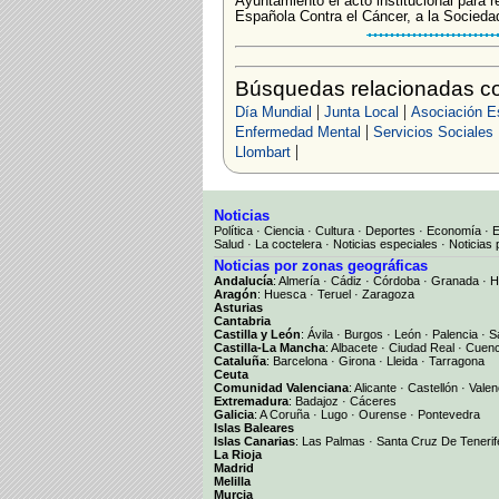
Ayuntamiento el acto institucional para r
Española Contra el Cáncer, a la Sociedad
Búsquedas relacionadas co
|
|
Día Mundial
Junta Local
Asociación E
|
Enfermedad Mental
Servicios Sociales
|
Llombart
Noticias
Política
·
Ciencia
·
Cultura
·
Deportes
·
Economía
·
Salud
·
La coctelera
·
Noticias especiales
·
Noticias 
Noticias por zonas geográficas
Andalucía
:
Almería
·
Cádiz
·
Córdoba
·
Granada
·
H
Aragón
:
Huesca
·
Teruel
·
Zaragoza
Asturias
Cantabria
Castilla y León
:
Ávila
·
Burgos
·
León
·
Palencia
·
S
Castilla-La Mancha
:
Albacete
·
Ciudad Real
·
Cuen
Cataluña
:
Barcelona
·
Girona
·
Lleida
·
Tarragona
Ceuta
Comunidad Valenciana
:
Alicante
·
Castellón
·
Valen
Extremadura
:
Badajoz
·
Cáceres
Galicia
:
A Coruña
·
Lugo
·
Ourense
·
Pontevedra
Islas Baleares
Islas Canarias
:
Las Palmas
·
Santa Cruz De Tenerif
La Rioja
Madrid
Melilla
Murcia