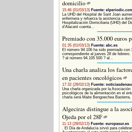
domicilio
15:46 (01/03/13)
Fuente: elperiodic.co
La UHD del Hospital de Sant Joan aument
enfermera y refuerza la asistencia a domi
Hospitalización Domiciliaria (UHD) del D
d’Alacant cuenta...
Premiado con 35.000 euros 
01:35 (01/03/13)
Fuente: abc.es
El número 94.106 ha sido premiado con 
correspondiente al jueves 28 de febrero. 
? al número 94.105 500 ? al...
Una charla analiza los factor
en pacientes oncológicos
17:32 (28/02/13)
Fuente: noticiasdenav
Una charla organizada por la Asociación
psicológicos de la alimentación en el en
charla será Maite Bengoechea Basterra, 
Algeciras distingue a la asoc
Ojeda por el 28F
11:13 (28/02/13)
Fuente: europasur.es
. El Día de Andalucía sirvió para celebra