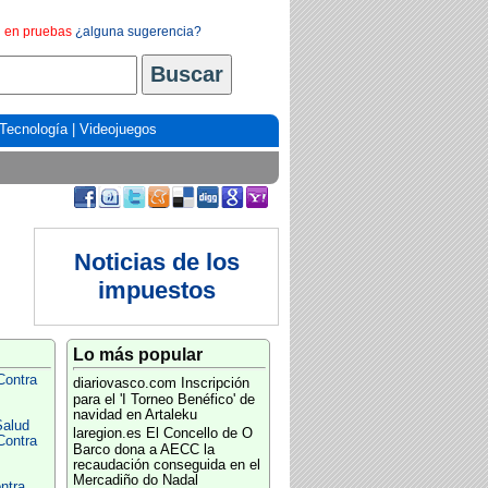
en pruebas
¿alguna sugerencia?
Tecnología
|
Videojuegos
Noticias de los
impuestos
Lo más popular
Contra
diariovasco.com
Inscripción
para el 'I Torneo Benéfico' de
navidad en Artaleku
Salud
laregion.es
El Concello de O
Contra
Barco dona a AECC la
recaudación conseguida en el
Mercadiño do Nadal
ntra