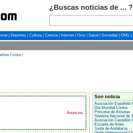
¿Buscas noticias de ... ?
ional
|
Deportes
|
Cultura
|
Ciencia
|
Internet
|
Ocio
|
Salud
|
Sociedad
|
ONG
|
añola Contra
/
Son noticia
Asociación Española 
Día Mundial Contra
Princesa de Asturias
Anuncios:
Sistema Nacional de 
Asociación Castellón 
Escuela de Artes
Junta de Andalucía
Unión Internacional Co