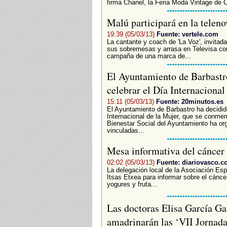
firma Chanel, la Feria Moda Vintage de C
Malú participará en la telen
19:39 (05/03/13)
Fuente: vertele.com
La cantante y coach de 'La Voz', invitada
sus sobremesas y arrasa en Televisa con
campaña de una marca de...
El Ayuntamiento de Barbastro
celebrar el Día Internaciona
15:11 (05/03/13)
Fuente: 20minutos.es
El Ayuntamiento de Barbastro ha decidido
Internacional de la Mujer, que se conme
Bienestar Social del Ayuntamiento ha or
vinculadas...
Mesa informativa del cáncer 
02:02 (05/03/13)
Fuente: diariovasco.
La delegación local de la Asociación Es
Itsas Etxea para informar sobre el cáncer
yogures y fruta...
Las doctoras Elisa García Ga
amadrinarán las ‘VII Jornad