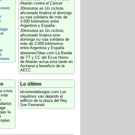
Abarán contra el Cáncer’
ciones
20minutos.es
Un ciclista
aficionado finaliza el domingo
r
su ruta solidaria de más de
e
3.000 kilómetros entre
Argentina y España
álaga
20minutos.es
Un ciclista
al
aficionado finaliza este
domingo su ruta solidaria de
más de 3.000 kilómetros
entre Argentina y España
de
abaranen7dias.com
La Banda
s
de TT y CC del Ecce Homo
umano
de Abarán actua esta tarde en
Archena a beneficio de la
AECC
eo
Lo último
a crisis
elcorreodeburgos.com
Los
z más
inquilinos van dejando el
n
edificio de la plaza del Rey
idarios
San Fernando
age
ojas la
s
mplen