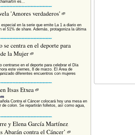
hamartín es...
ovela 'Amores verdaderos'
 especial en la serie que emite La 1 a diario en
 el 51% de share. Además, protagoniza la última
 se centra en el deporte para
l de la Mujer
 centrarse en el deporte para celebrar el Día
mora este viernes, 8 de marzo. El Área de
ganizado diferentes encuentros con mujeres
en Itsas Etxea
com
pañola Contra el Cáncer colocará hoy una mesa en
 de colon. Se repartirán folletos, así como agua,
rre y Elena García Martínez
as Abarán contra el Cáncer’