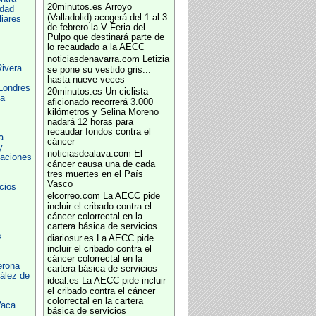
20minutos.es
Arroyo
dad
(Valladolid) acogerá del 1 al 3
iares
de febrero la V Feria del
Pulpo que destinará parte de
lo recaudado a la AECC
noticiasdenavarra.com
Letizia
Rivera
se pone su vestido gris...
hasta nueve veces
Londres
20minutos.es
Un ciclista
ja
aficionado recorrerá 3.000
kilómetros y Selina Moreno
nadará 12 horas para
recaudar fondos contra el
a
cáncer
y
noticiasdealava.com
El
iaciones
cáncer causa una de cada
tres muertes en el País
Vasco
cios
elcorreo.com
La AECC pide
incluir el cribado contra el
cáncer colorrectal en la
cartera básica de servicios
s
diariosur.es
La AECC pide
incluir el cribado contra el
cáncer colorrectal en la
erona
cartera básica de servicios
ález de
ideal.es
La AECC pide incluir
el cribado contra el cáncer
colorrectal en la cartera
Vaca
básica de servicios