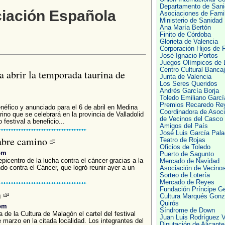
Departamento de Sani
ciación Española
Asociaciones de Famil
Ministerio de Sanidad
Ana María Bertón
Finito de Córdoba
Glorieta de Valencia
Corporación Hijos de 
José Ignacio Portos
Juegos Olímpicos de 
Centro Cultural Banca
a abrir la temporada taurina de
Junta de Valencia
Los Seres Queridos
Andrés García Borja
Toledo Emiliano Garcí
Premios Recaredo Re
enéfico y anunciado para el 6 de abril en Medina
Coordinadora de Asoc
ino que se celebrará en la provincia de Valladolid
de Vecinos del Casco
festival a beneficio...
Amigos del País
José Luis García Pala
 abre camino
Teatro de Rojas
Oficios de Toledo
om
Puerto de Sagunto
epicentro de la lucha contra el cáncer gracias a la
Mercado de Navidad
o contra el Cáncer, que logró reunir ayer a un
Asociación de Vecino
Sorteo de Lotería
Mercado de Reyes
Fundación Príncipe G
n
Cultura Marqués Gonz
Quirós
com
Síndrome de Down
de la Cultura de Malagón el cartel del festival
Juan Luis Rodríguez 
 marzo en la citada localidad. Los integrantes del
Diputación de Alicante