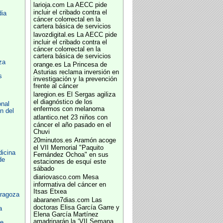
larioja.com
La AECC pide
incluir el cribado contra el
ia
cáncer colorrectal en la
cartera básica de servicios
lavozdigital.es
La AECC pide
incluir el cribado contra el
cáncer colorrectal en la
cartera básica de servicios
za
orange.es
La Princesa de
Asturias reclama inversión en
s
investigación y la prevención
frente al cáncer
laregion.es
El Sergas agiliza
el diagnóstico de los
onal
enfermos con melanoma
n del
atlantico.net
23 niños con
cáncer el año pasado en el
Chuvi
20minutos.es
Aramón acoge
el VII Memorial "Paquito
icina
Fernández Ochoa" en sus
de
estaciones de esquí este
sábado
diariovasco.com
Mesa
z
informativa del cáncer en
Itsas Etxea
aragoza
abaranen7dias.com
Las
doctoras Elisa García Garre y
a
Elena García Martínez
amadrinarán la ‘VII Semana
ce