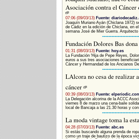
Asociación contra el Cáncer 
07:06 (09/03/13)
Fuente: diariodecadiz.
Joaquín Muriano Ayán (Chiclana 1972) ser
de Cádiz en la edición de Chiclana, en 
semana José de Mier Guerra. Arquitecto p
Fundación Dolores Bas dona
01:31 (08/03/13)
Fuente: hoy.es
La Fundación 'Hija de Pepe Reyes, Dolor
euros a sus tres asociaciones beneficiar
Cáncer y Hermandad de los Ancianos Des
LAlcora no cesa de realizar 
cáncer
00:39 (08/03/13)
Fuente: elperiodic.co
La Delegación alcorina de la ACCC Asoci
viernes 8 de marzo una cena-baile solida
local de Bancaja a las 21.30 horas y con
La moda vintage toma la est
04:28 (07/03/13)
Fuente: abc.es
Si estás buscando alguna prenda de ropa
como un traje de bautizo de la época victo