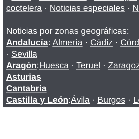
coctelera
·
Noticias especiales
·
N
Noticias por zonas geográficas:
Andalucía
:
Almería
·
Cádiz
·
Cór
·
Sevilla
Aragón
:
Huesca
·
Teruel
·
Zarago
Asturias
Cantabria
Castilla y León
:
Ávila
·
Burgos
·
L
Soria
·
Valladolid
·
Zamora
Castilla-La Mancha
:
Albacete
·
C
Toledo