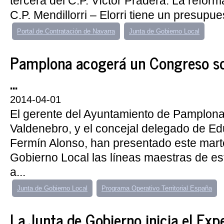
tercera del C.P. Víctor Pradera. La reform
C.P. Mendillorri – Elorri tiene un presupue
Portal de Contratación de Navarra
Junta de Gobierno Local
Pamplona acogerá un Congreso so
...
2014-04-01
El gerente del Ayuntamiento de Pamplona
Valdenebro, y el concejal delegado de Ed
Fermín Alonso, han presentado este marte
Gobierno Local las líneas maestras de es
a...
Junta de Gobierno Local
Programa Operativo Territorial España
La Junta de Gobierno inicia el Exp