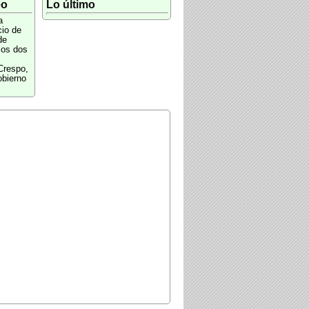
eo
Lo último
a
cio de
de
mos dos
Crespo,
obierno