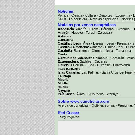
Noticias
Política
·
Ciencia
·
Cultura
·
Deportes
·
Economía
·
Salud
·
La coctelera
·
Noticias especiales
·
Noticias 
Noticias por zonas geográficas
Andalucía
:
Almería
·
Cádiz
·
Córdoba
·
Granada
·
H
Aragón
:
Huesca
·
Teruel
·
Zaragoza
Asturias
Cantabria
Castilla y León
:
Ávila
·
Burgos
·
León
·
Palencia
·
S
Castilla-La Mancha
:
Albacete
·
Ciudad Real
·
Cuen
Cataluña
:
Barcelona
·
Girona
·
Lleida
·
Tarragona
Ceuta
Comunidad Valenciana
:
Alicante
·
Castellón
·
Valen
Extremadura
:
Badajoz
·
Cáceres
Galicia
:
A Coruña
·
Lugo
·
Ourense
·
Pontevedra
Islas Baleares
Islas Canarias
:
Las Palmas
·
Santa Cruz De Tenerif
La Rioja
Madrid
Melilla
Murcia
Navarra
País Vasco
:
Álava
·
Guipuzcoa
·
Vizcaya
Sobre www.cunoticias.com
Acerca de cunoticias
·
Quiénes somos
·
Preguntas 
Red Cuasar
· Seguro joven