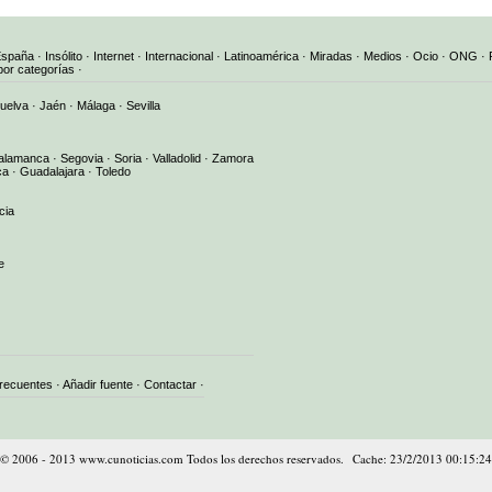
España
·
Insólito
·
Internet
·
Internacional
·
Latinoamérica
·
Miradas
·
Medios
·
Ocio
·
ONG
·
por categorías
·
uelva
·
Jaén
·
Málaga
·
Sevilla
alamanca
·
Segovia
·
Soria
·
Valladolid
·
Zamora
ca
·
Guadalajara
·
Toledo
cia
e
frecuentes
·
Añadir fuente
·
Contactar
·
© 2006 - 2013 www.cunoticias.com Todos los derechos reservados. Cache: 23/2/2013 00:15:24