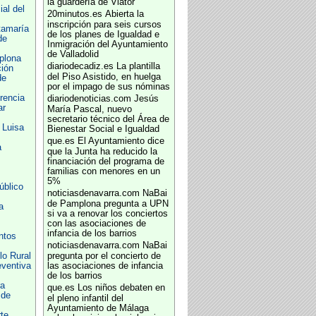
la guardería de Viator
al del
20minutos.es
Abierta la
inscripción para seis cursos
tamaría
de los planes de Igualdad e
de
Inmigración del Ayuntamiento
de Valladolid
plona
diariodecadiz.es
La plantilla
ión
del Piso Asistido, en huelga
de
por el impago de sus nóminas
rencia
diariodenoticias.com
Jesús
ar
María Pascal, nuevo
secretario técnico del Área de
 Luisa
Bienestar Social e Igualdad
que.es
El Ayuntamiento dice
a
que la Junta ha reducido la
financiación del programa de
familias con menores en un
5%
úblico
noticiasdenavarra.com
NaBai
de Pamplona pregunta a UPN
a
si va a renovar los conciertos
con las asociaciones de
infancia de los barrios
ntos
noticiasdenavarra.com
NaBai
lo Rural
pregunta por el concierto de
eventiva
las asociaciones de infancia
de los barrios
ra
que.es
Los niños debaten en
 de
el pleno infantil del
Ayuntamiento de Málaga
te