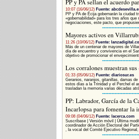
PP y PA sellan el acuerdo pa
10:07 (16/06/12)
Fuente: abcdesevilla.e
PP y PA de Écija gobernarán la ciudad tr
«gobernabilidad» para los tres años que
negociaciones, este pacto, que propusier
Mayores activos en Villarrub
11:26 (10/06/12)
Fuente: lanzadigital.c
Más de un centenar de mayores de Villar
día de encuentro y convivencia en el San
objetivo de promocionar el envejecimiento
Los corralones muestran sus
01:33 (05/06/12)
Fuente: diariosur.es
Geranios, naranjos, gitanillas, damas de
estos días a la Trinidad y el Perchel el 
trasladan la memoria varias décadas atrá
PP: Labrador, García de la C
Incarlopsa para fomentar la 
09:08 (04/06/12)
Fuente: lacerca.com
Suscríbase | Versión móvil | Última modif
coordinador de Acción Electoral del Part
, la vocal del Comité Ejecutivo Regional,