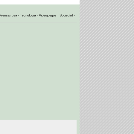
Prensa rosa
·
Tecnología
·
Videojuegos
·
Sociedad
·