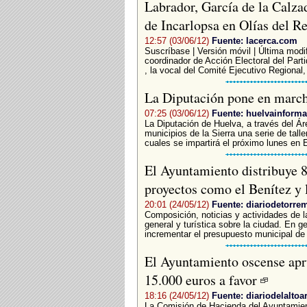
Labrador, García de la Calzad
de Incarlopsa en Olías del R
12:57 (03/06/12)
Fuente: lacerca.com
Suscríbase | Versión móvil | Última modif
coordinador de Acción Electoral del Part
, la vocal del Comité Ejecutivo Regional,
La Diputación pone en marcha 
07:25 (03/06/12)
Fuente: huelvainforma
La Diputación de Huelva, a través del Ár
municipios de la Sierra una serie de talle
cuales se impartirá el próximo lunes en E
El Ayuntamiento distribuye 8
proyectos como el Benítez y
20:01 (24/05/12)
Fuente: diariodetorre
Composición, noticias y actividades de l
general y turística sobre la ciudad. En ge
incrementar el presupuesto municipal de 
El Ayuntamiento oscense apru
15.000 euros a favor
18:16 (24/05/12)
Fuente: diariodelaltoa
La Comisión de Hacienda del Ayuntamie