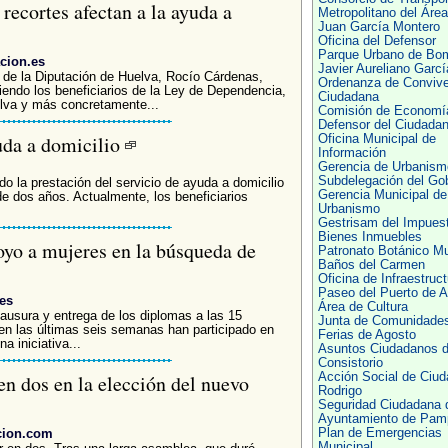
recortes afectan a la ayuda a
Metropolitano del Área
Juan García Montero
Oficina del Defensor
Parque Urbano de Bo
cion.es
Javier Aureliano Garcí
l de la Diputación de Huelva, Rocío Cárdenas,
Ordenanza de Convive
riendo los beneficiarios de la Ley de Dependencia,
Ciudadana
elva y más concretamente...
Comisión de Economí
Defensor del Ciudada
uda a domicilio
Oficina Municipal de
Información
Gerencia de Urbanism
Subdelegación del Go
 la prestación del servicio de ayuda a domicilio
Gerencia Municipal de
e dos años. Actualmente, los beneficiarios
Urbanismo
Gestrisam del Impues
Bienes Inmuebles
yo a mujeres en la búsqueda de
Patronato Botánico Mu
Baños del Carmen
Oficina de Infraestruc
Paseo del Puerto de A
es
Área de Cultura
ausura y entrega de los diplomas a las 15
Junta de Comunidade
 en las últimas seis semanas han participado en
Ferias de Agosto
a iniciativa...
Asuntos Ciudadanos d
Consistorio
en dos en la elección del nuevo
Acción Social de Ciud
Rodrigo
Seguridad Ciudadana 
Ayuntamiento de Pam
cion.com
Plan de Emergencias
Municipal