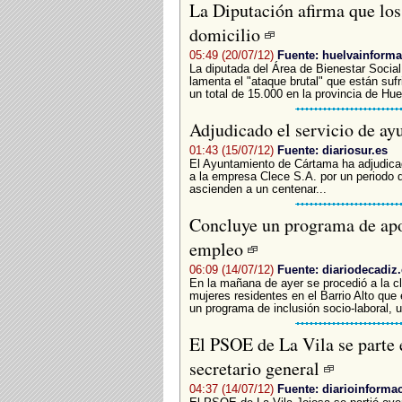
La Diputación afirma que los 
domicilio
05:49 (20/07/12)
Fuente: huelvainforma
La diputada del Área de Bienestar Socia
lamenta el "ataque brutal" que están suf
un total de 15.000 en la provincia de Hu
Adjudicado el servicio de ay
01:43 (15/07/12)
Fuente: diariosur.es
El Ayuntamiento de Cártama ha adjudicado
a la empresa Clece S.A. por un periodo d
ascienden a un centenar...
Concluye un programa de apo
empleo
06:09 (14/07/12)
Fuente: diariodecadiz.
En la mañana de ayer se procedió a la cl
mujeres residentes en el Barrio Alto que
un programa de inclusión socio-laboral, un
El PSOE de La Vila se parte 
secretario general
04:37 (14/07/12)
Fuente: diarioinforma