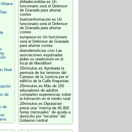
eldiadecordoba.es
Un
 Urbana
funcionario será el Defensor
de Granada para ahorrar
Bajo
costes
huelvainformacion.es
Un
funcionario será el Defensor
de Granada para ahorrar
costes
de
europasur.es
Un funcionario
será el Defensor de Granada
para ahorrar costes
m
diariodenoticias.com
Las
eig
asociaciones expulsadas
ción
piden su readmisión en el
local de Mendillorri
20minutos.es
Aprobada la
to Real
permuta de los terrenos del
Campus de la Justicia por el
a
edificio de la Calle Angustias
20minutos.es
Más de 150
pación
educadores de adultos
ez de
comparten experiencias sobre
la formación en el medio rural
20minutos.es
Diputación
o de
prevé una "merma de 45.000
horas mensuales" de ayuda a
ión
domicilio por "recortes" del
tama
Gobierno central