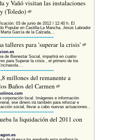
a y Vañó visitan las instalaciones
ey (Toledo)
icación: 03 de junio de 2012 / 12:40 h. El
ido Popular en Castilla-La Mancha, Jesús Labrador
 Marta García de la Calzada,...
talleres para 'superar la crisis'
cion.es
ea de Bienestar Social, impartirá en cuatro
res para Superar la crisis , el primero de los
ncinasola....
,8 millones del remanente a
 los Baños del Carmen
molinos.com
a corporación local. Imágenes e información
neral, ese dinero irá también para reforzar e
acción social, llevar a cabo nuevas actuaciones...
eba la liquidación del 2011 con
ragon.es
nto de Huesca ha aprobado esta mañana la