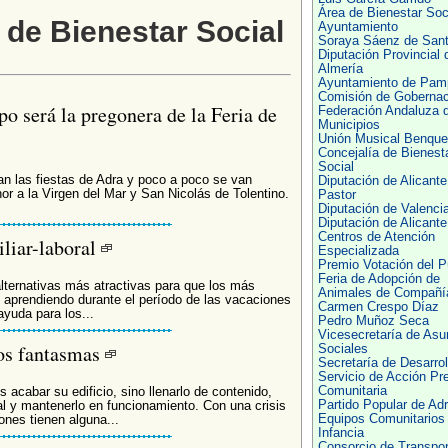
Área de Bienestar Soci
 de Bienestar Social
Ayuntamiento
Soraya Sáenz de San
Diputación Provincial 
Almería
Ayuntamiento de Pam
Comisión de Gobernac
o será la pregonera de la Feria de
Federación Andaluza 
Municipios
Unión Musical Benque
Concejalía de Bienest
Social
n las fiestas de Adra y poco a poco se van
Diputación de Alicante
or a la Virgen del Mar y San Nicolás de Tolentino.
Pastor
Diputación de Valenci
Diputación de Alicante
Centros de Atención
iliar-laboral
Especializada
Premio Votación del P
Feria de Adopción de
lternativas más atractivas para que los más
Animales de Compañí
 aprendiendo durante el período de las vacaciones
Carmen Crespo Díaz
ayuda para los...
Pedro Muñoz Seca
Vicesecretaría de Asu
ios fantasmas
Sociales
Secretaría de Desarrol
Servicio de Acción Pr
Comunitaria
s acabar su edificio, sino llenarlo de contenido,
Partido Popular de Ad
al y mantenerlo en funcionamiento. Con una crisis
Equipos Comunitarios
ones tienen alguna...
Infancia
Consorcio de Transpor