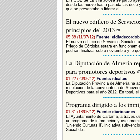
El PSOE de La Vila Joiosa se partió aye
desde las nueve hasta pasada las doce y
que se presentaba a liderar el...
El nuevo edificio de Servicios
principios del 2013
05:38 (11/07/12)
Fuente: eldiadecordob
El nuevo edificio de Servicios Sociales 
Priego de Córdoba estará en funcionamie
podrían finalizar sobre noviembre y lo qu
La Diputación de Almería rep
para promotores deportivos
01:22 (20/06/12)
Fuente: ideal.es
La Diputación Provincia de Almería ha ap
resolución de la convocatoria de Subven
Deportivos para el año 2012. En total, el
Programa dirigido a los inm
01:31 (18/06/12)
Fuente: diariosur.es
El Ayuntamiento de Cártama, a través de
un programa de información y asesorami
'Uniendo Culturas II', iniciativa subvenc
Social de...