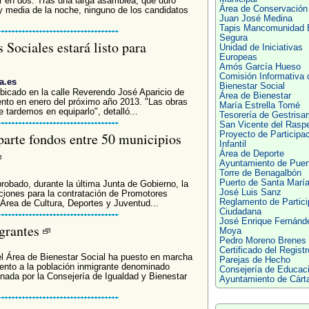
r en dos. Tras una larga asamblea, que duró
Área de Conservación
 media de la noche, ninguno de los candidatos
Juan José Medina
Tapis Mancomunidad 
Segura
 Sociales estará listo para
Unidad de Iniciativas
Europeas
Amós García Hueso
Comisión Informativa 
a.es
Bienestar Social
ubicado en la calle Reverendo José Aparicio de
Área de Bienestar
nto en enero del próximo año 2013. "Las obras
María Estrella Tomé
e tardemos en equiparlo", detalló...
Tesorería de Gestrisa
San Vicente del Rasp
arte fondos entre 50 municipios
Proyecto de Participa
Infantil
Área de Deporte
Ayuntamiento de Puer
Torre de Benagalbón
Puerto de Santa Marí
robado, durante la última Junta de Gobierno, la
José Luis Sanz
ciones para la contratación de Promotores
Reglamento de Partici
 Área de Cultura, Deportes y Juventud...
Ciudadana
José Enrique Fernánd
igrantes
Moya
Pedro Moreno Brenes
Certificado del Registr
l Área de Bienestar Social ha puesto en marcha
Parejas de Hecho
ento a la población inmigrante denominado
Consejería de Educac
ionada por la Consejería de Igualdad y Bienestar
Ayuntamiento de Cár