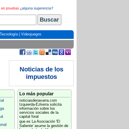
en pruebas
¿alguna sugerencia?
Tecnología
|
Videojuegos
Noticias de los
impuestos
Lo más popular
ial
noticiasdenavarra.com
Izquierda-Ezkerra solicita
aga
información sobre los
servicios sociales de la
al
capital foral
que.es
La Asociación 'El
onal
Saliente' asume la gestión de