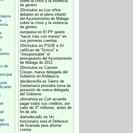
sobre la crisis y la violencia
de género
20minutos.es
Los niños
debaten en el pleno infantil
mberos
del Ayuntamiento de Málaga
a
sobre la crisis y la violencia
ncia
de género
europasur.es
El PP quiere
a
"hacer más con menos" en
no
sus primeras cuentas
20minutos.es
PSOE e IU
o
califican de "ficticio" e
bierno
"irresponsable" el
presupuesto del Ayuntamiento
de Málaga de 2012
to de
20minutos.es
Carmen
Crespo, nueva delegada del
nicipal
Gobierno en Andalucía
abcdesevilla.es
Sáenz de
turas
Santamaría presidirá toma de
licante
posesión de nueva delegada
del Gobierno
s
ultimahora.es
Cort acuerda
el
pagar todos sus créditos, por
valor de 37 millones, antes de
ad
fin de año
diariodecadiz.es
Un
del
funcionario será el Defensor
plona
de Granada para ahorrar
costes