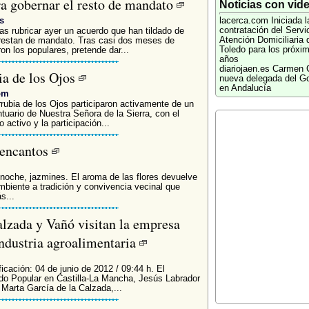
ra gobernar el resto de mandato
Noticias con vid
s
lacerca.com
Iniciada l
contratación del Servi
as rubricar ayer un acuerdo que han tildado de
Atención Domiciliaria 
 restan de mandato. Tras casi dos meses de
Toledo para los próxi
on los populares, pretende dar...
años
diariojaen.es
Carmen 
ia de los Ojos
nueva delegada del G
en Andalucía
om
rubia de los Ojos participaron activamente de un
tuario de Nuestra Señora de la Sierra, con el
 activo y la participación...
 encantos
 noche, jazmines. El aroma de las flores devuelve
ambiente a tradición y convivencia vecinal que
s...
alzada y Vañó visitan la empresa
industria agroalimentaria
icación: 04 de junio de 2012 / 09:44 h. El
ido Popular en Castilla-La Mancha, Jesús Labrador
 Marta García de la Calzada,...