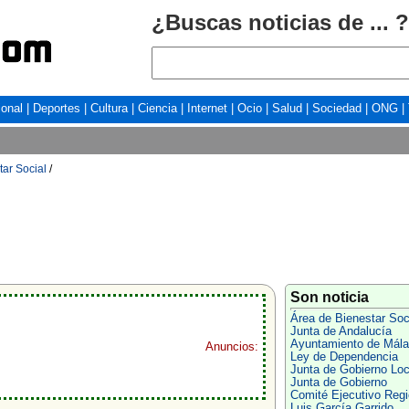
¿Buscas noticias de ... ?
ional
|
Deportes
|
Cultura
|
Ciencia
|
Internet
|
Ocio
|
Salud
|
Sociedad
|
ONG
|
tar Social
/
Son noticia
Área de Bienestar Soc
Junta de Andalucía
Ayuntamiento de Mál
Anuncios:
Ley de Dependencia
Junta de Gobierno Loc
Junta de Gobierno
Comité Ejecutivo Regi
Luis García Garrido