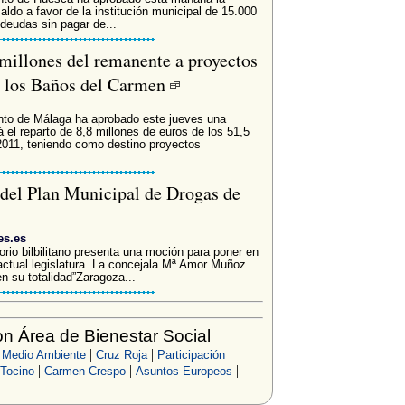
saldo a favor de la institución municipal de 15.000
 deudas sin pagar de...
millones del remanente a proyectos
y los Baños del Carmen
ento de Málaga ha aprobado este jueves una
 el reparto de 8,8 millones de euros de los 51,5
2011, teniendo como destino proyectos
 del Plan Municipal de Drogas de
es.es
orio bilbilitano presenta una moción para poner en
actual legislatura. La concejala Mª Amor Muñoz
en su totalidad”Zaragoza...
n Área de Bienestar Social
|
|
|
Medio Ambiente
Cruz Roja
Participación
|
|
|
 Tocino
Carmen Crespo
Asuntos Europeos