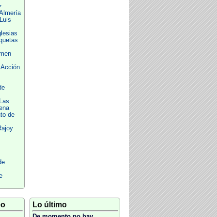
z
 Almería
Luis
lesias
oquetas
imen
 Acción
de
Las
ena
to de
Rajoy
de
e
eo
Lo último
De momento no hay