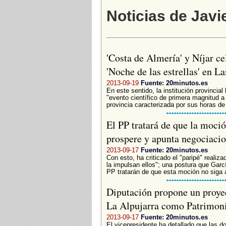
Noticias de Javi
'Costa de Almería' y Níjar ce
'Noche de las estrellas' en L
2013-09-19
Fuente: 20minutos.es
En este sentido, la institución provincia
"evento científico de primera magnitud a
provincia caracterizada por sus horas de s
El PP tratará de que la moci
prospere y apunta negociaci
2013-09-17
Fuente: 20minutos.es
Con esto, ha criticado el "paripé" reali
la impulsan ellos"; una postura que Gar
PP tratarán de que esta moción no siga a
Diputación propone un proyec
La Alpujarra como Patrimon
2013-09-17
Fuente: 20minutos.es
El vicepresidente ha detallado que las do