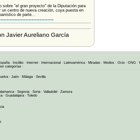
 sobre "el gran proyecto" de la Diputación para
por un centro de nueva creación, cuya puesta en
anístico de parte...
n Javier Aureliano García
España
·
Insólito
·
Internet
·
Internacional
·
Latinoamérica
·
Miradas
·
Medios
·
Ocio
·
ONG
·
por categorías
·
uelva
·
Jaén
·
Málaga
·
Sevilla
alamanca
·
Segovia
·
Soria
·
Valladolid
·
Zamora
ca
·
Guadalajara
·
Toledo
cia
e