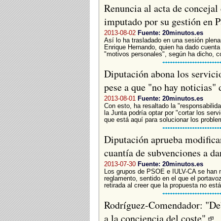
Renuncia al acta de concejal 
imputado por su gestión en 
2013-08-02
Fuente: 20minutos.es
Así lo ha trasladado en una sesión plenar
Enrique Hernando, quien ha dado cuenta a
"motivos personales", según ha dicho, co
Diputación abona los servicio
pese a que "no hay noticias" 
2013-08-01
Fuente: 20minutos.es
Con esto, ha resaltado la "responsabilid
la Junta podría optar por "cortar los se
que está aquí para solucionar los problem
Diputación aprueba modificar
cuantía de subvenciones a da
2013-07-30
Fuente: 20minutos.es
Los grupos de PSOE e IULV-CA se han mo
reglamento, sentido en el que el portavo
retirada al creer que la propuesta no está
Rodríguez-Comendador: "Debe
a la conciencia del coste"