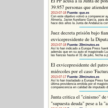
El PP acusa a la Junta de pone
39.957 personas que atiende
2013-07-18
Fuente: que.es
Con este objetivo volvió a comparecer aye
Almería, Javier Aureliano García, para d
hace dos años la Junta de Andalucía con
Juez decreta prisión bajo fia
exvicepresidente de la Dipu
2013-07-18
Fuente: 20minutos.es
Así lo han indicado a Europa Press fuent
además que en su auto el magistrado Lui
las fianzas hasta el 31 de julio, fecha a pa
El exvicepresidente del patro
miércoles por el caso 'Factur
2013-07-17
Fuente: 20minutos.es
Así lo han trasladado a Europa Press fue
última providencia emitida por el magist
comparecencia en calidad de imputado d
Junta critica el "cinismo" de
"supuesta deuda" pese a la "