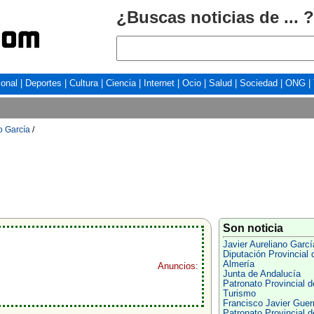
¿Buscas noticias de ... ?
ional
|
Deportes
|
Cultura
|
Ciencia
|
Internet
|
Ocio
|
Salud
|
Sociedad
|
ONG
|
o García
/
Son noticia
Javier Aureliano Garcí
Diputación Provincial 
Almería
Anuncios:
Junta de Andalucía
Patronato Provincial d
Turismo
Francisco Javier Guer
Patronato Provincial d