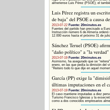
almeriense Luis Pérez (PSOE); el tambié
Luis Pérez registra un escrit
de baja" del PSOE a causa d
2013-07-22
Fuente: 20minutos.es
Fuentes del partido han precisado a Eur
Instrucción número 6 de Almería ordenó s
12.000 euros hasta el próximo 31 de julio
Sánchez Teruel (PSOE) afirm
"daño político" a "la verdad" 
2013-07-19
Fuente: 20minutos.es
Asimismo, ha asegurado que se "reitera"
enero, en las que pedía la dimisión del v
"Reitero todo lo que dije en aquel moment
García (PP) exige la "dimisió
últimas imputaciones en el c
2013-07-19
Fuente: 20minutos.es
El caso mantiene imputadas a diez person
Turismo Francisco Iglesias y la exsecret
como a dos conocidos empresarios almeri