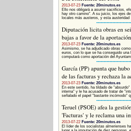
2013-07-23
Fuente: 20minutos.es
Ello nos obligará a asumir sacrificios, e
hay otro camino". A su juicio, los ejes 
locales más austeros, y esta austeridad 
Diputación licita obras en se
bajas a favor de la aportaci
2013-07-23
Fuente: 20minutos.es
Asimismo, se ha adjudicado obras como 
euros, con lo que se ha conseguido una b
computará como aportación del Ayuntamie
García (PP) apunta que hubo 
de las facturas y rechaza la
2013-07-23
Fuente: 20minutos.es
En este sentido, ha tildado de "absurdo
interna" y le ha acusado de tratar de "in
señalado el papel "bastante incómodo" q
Teruel (PSOE) afea la gestión
'Facturas' y le reclama una i
2013-07-22
Fuente: 20minutos.es
El líder de los socialistas almerienses h
lugar a la imputación de diez personas, e