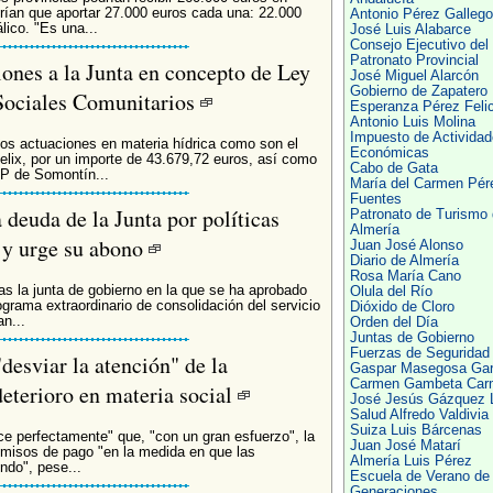
ían que aportar 27.000 euros cada una: 22.000
Antonio Pérez Galleg
ico. "Es una...
José Luis Alabarce
Consejo Ejecutivo del
Patronato Provincial
ones a la Junta en concepto de Ley
José Miguel Alarcón
Gobierno de Zapatero
Sociales Comunitarios
Esperanza Pérez Feli
Antonio Luis Molina
Impuesto de Activida
dos actuaciones en materia hídrica como son el
Económicas
Felix, por un importe de 43.679,72 euros, así como
Cabo de Gata
AP de Somontín...
María del Carmen Pér
Fuentes
 deuda de la Junta por políticas
Patronato de Turismo
Almería
 y urge su abono
Juan José Alonso
Diario de Almería
Rosa María Cano
ras la junta de gobierno en la que se ha aprobado
Olula del Río
rograma extraordinario de consolidación del servicio
Dióxido de Cloro
n...
Orden del Día
Juntas de Gobierno
Fuerzas de Seguridad
desviar la atención" de la
Gaspar Masegosa Gar
Carmen Gambeta Car
deterioro en materia social
José Jesús Gázquez L
Salud Alfredo Valdivia
Suiza Luis Bárcenas
ce perfectamente" que, "con un gran esfuerzo", la
Juan José Matarí
omisos de pago "en la medida en que las
Almería Luis Pérez
ndo", pese...
Escuela de Verano de
Generaciones