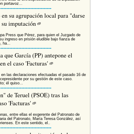
n portavoz...
o en su agrupación local para "darse
e su imputación
opa Press que Pérez, para quien el Juzgado de
u ingreso en prisión eludible bajo fianza de
, ha...
a que García (PP) antepone el
en el caso 'Facturas'
 en las declaraciones efectuadas el pasado 16 de
icepresidente por su gestión de este caso.
o; él quiso...
n" de Teruel (PSOE) tras las
aso 'Facturas'
as, entre ellas el exgerente del Patronato de
aria del Patronato, María Teresa González, así
enses. En este sentido, el..