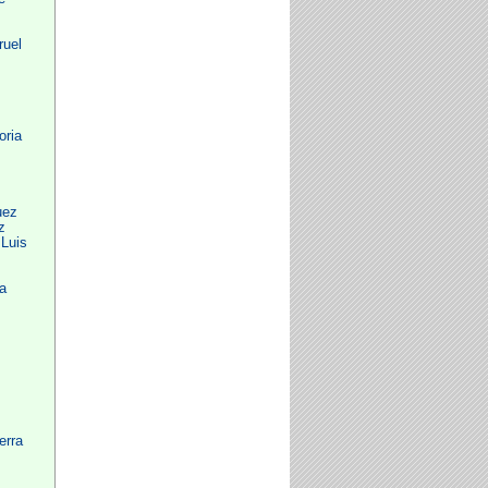
ruel
oria
uez
z
 Luis
a
erra