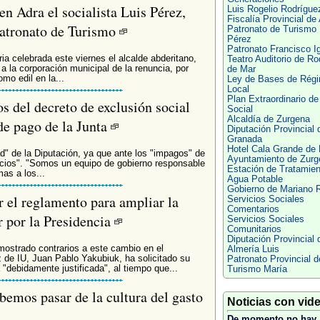
en Adra el socialista Luis Pérez,
Luis Rogelio Rodrígue
Fiscalía Provincial de
Patronato de Turismo
Patronato de Turismo 
Pérez
Patronato Francisco Ig
ia celebrada este viernes el alcalde abderitano,
Teatro Auditorio de R
 la corporación municipal de la renuncia, por
de Mar
mo edil en la...
Ley de Bases de Rég
Local
Plan Extraordinario de
s del decreto de exclusión social
Social
Alcaldía de Zurgena
de pago de la Junta
Diputación Provincial 
Granada
Hotel Cala Grande de 
ad" de la Diputación, ya que ante los "impagos" de
Ayuntamiento de Zurg
rvicios". "Somos un equipo de gobierno responsable
Estación de Tratamien
as a los...
Agua Potable
Gobierno de Mariano 
 el reglamento para ampliar la
Servicios Sociales
Comentarios
r por la Presidencia
Servicios Sociales
Comunitarios
Diputación Provincial 
strado contrarios a este cambio en el
Almería Luis
z de IU, Juan Pablo Yakubiuk, ha solicitado su
Patronato Provincial d
 "debidamente justificada", al tiempo que...
Turismo María
mos pasar de la cultura del gasto
Noticias con vid
De momento no hay