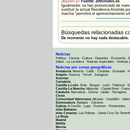
2013-07-17
Fuente: 20minutos.es
Igualmente, se han pronunciado de nuevo
sustituir la actual Residencia Asistida 
marcha "permitirá el aprovechamiento urb
Búsquedas relacionadas co
De momento no hay nada destacable.
Noticias
Política
·
Ciencia
·
Cultura
·
Deportes
·
Economía
·
Salud
·
La coctelera
·
Noticias especiales
·
Noticias 
Noticias por zonas geográficas
Andalucía
:
Almería
·
Cádiz
·
Córdoba
·
Granada
·
H
Aragón
:
Huesca
·
Teruel
·
Zaragoza
Asturias
Cantabria
Castilla y León
:
Ávila
·
Burgos
·
León
·
Palencia
·
S
Castilla-La Mancha
:
Albacete
·
Ciudad Real
·
Cuen
Cataluña
:
Barcelona
·
Girona
·
Lleida
·
Tarragona
Ceuta
Comunidad Valenciana
:
Alicante
·
Castellón
·
Valen
Extremadura
:
Badajoz
·
Cáceres
Galicia
:
A Coruña
·
Lugo
·
Ourense
·
Pontevedra
Islas Baleares
Islas Canarias
:
Las Palmas
·
Santa Cruz De Tenerif
La Rioja
Madrid
Melilla
Murcia