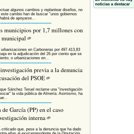
noticias a destacar
fectuar algunos cambios y replantear diseños, no
de este cambio han de buscar "unos gobiernos
habrá de apoyarse...
is municipios por 1,7 millones con
ón municipal
urbanizaciones en Carboneras por 497.413,83
aja en la adjudicación del 26 por ciento que se
nto; o urbanizaciones en...
investigación previa a la denuncia
 acusación del PSOE
" que Sánchez Teruel reclame una "investigación
toxicar" la vida pública de Almería. Asimismo, ha
ue...
 de García (PP) en el caso
nvestigación interna
a criticado que, pese a la denuncia que ha dado
ntre ellas al exvicepresidente de la Diputación