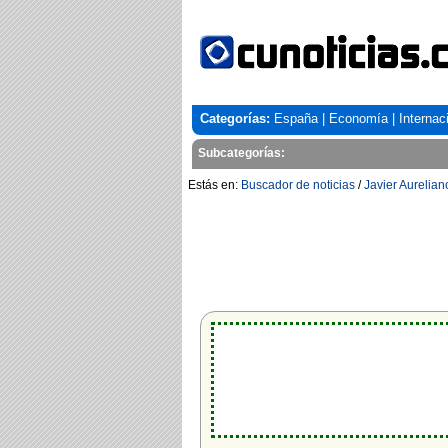
Categorías:
España
|
Economía
|
Internac
Subcategorías:
Estás en:
Buscador de noticias
/
Javier Aurelian