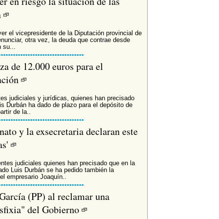
r en riesgo la situación de las
n
r el vicepresidente de la Diputación provincial de
enunciar, otra vez, la deuda que contrae desde
 su...
nza de 12.000 euros para el
tación
es judiciales y jurídicas, quienes han precisado
s Durbán ha dado de plazo para el depósito de
rtir de la..
nato y la exsecretaria declaran este
as'
ntes judiciales quienes han precisado que en la
rado Luis Durbán se ha pedido también la
el empresario Joaquín..
 García (PP) al reclamar una
asfixia" del Gobierno