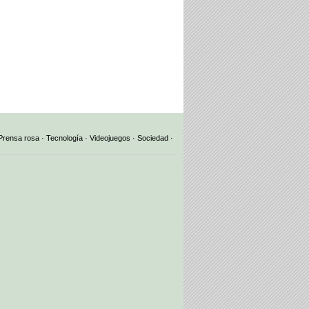
Prensa rosa
·
Tecnología
·
Videojuegos
·
Sociedad
·