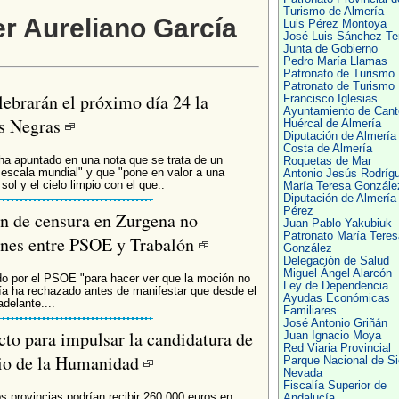
Turismo de Almería
er Aureliano García
Luis Pérez Montoya
José Luis Sánchez Te
Junta de Gobierno
Pedro María Llamas
Patronato de Turismo
Patronato de Turismo
lebrarán el próximo día 24 la
Francisco Iglesias
Ayuntamiento de Cant
as Negras
Huércal de Almería
Diputación de Almería
Costa de Almería
l ha apuntado en una nota que se trata de un
Roquetas de Mar
 escala mundial" y que "pone en valor a una
Antonio Jesús Rodríg
ol y el cielo limpio con el que..
María Teresa Gonzále
Diputación de Almería
Pérez
ón de censura en Zurgena no
Juan Pablo Yakubiuk
Patronato María Teres
ones entre PSOE y Trabalón
González
Delegación de Salud
Miguel Ángel Alarcón
zado por el PSOE "para hacer ver que la moción no
Ley de Dependencia
cía ha rechazado antes de manifestar que desde el
Ayudas Económicas
delante....
Familiares
José Antonio Griñán
to para impulsar la candidatura de
Juan Ignacio Moya
Red Viaria Provincial
io de la Humanidad
Parque Nacional de Si
Nevada
Fiscalía Superior de
s provincias podrían recibir 260.000 euros en
Andalucía