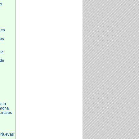
os
ces
des
ez
 de
cía
mona
inares
 Nuevas