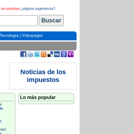
en pruebas
¿alguna sugerencia?
Tecnología
|
Videojuegos
Noticias de los
impuestos
Lo más popular
a
de
e
rero
e