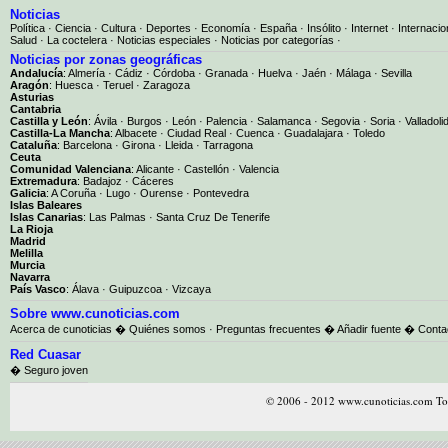
Noticias
Política
·
Ciencia
·
Cultura
·
Deportes
·
Economía
·
España
·
Insólito
·
Internet
·
Internacio
Salud
·
La coctelera
·
Noticias especiales
·
Noticias por categorías
·
Noticias por zonas geográficas
Andalucía
:
Almería
·
Cádiz
·
Córdoba
·
Granada
·
Huelva
·
Jaén
·
Málaga
·
Sevilla
Aragón
:
Huesca
·
Teruel
·
Zaragoza
Asturias
Cantabria
Castilla y León
:
Ávila
·
Burgos
·
León
·
Palencia
·
Salamanca
·
Segovia
·
Soria
·
Valladoli
Castilla-La Mancha
:
Albacete
·
Ciudad Real
·
Cuenca
·
Guadalajara
·
Toledo
Cataluña
:
Barcelona
·
Girona
·
Lleida
·
Tarragona
Ceuta
Comunidad Valenciana
:
Alicante
·
Castellón
·
Valencia
Extremadura
:
Badajoz
·
Cáceres
Galicia
:
A Coruña
·
Lugo
·
Ourense
·
Pontevedra
Islas Baleares
Islas Canarias
:
Las Palmas
·
Santa Cruz De Tenerife
La Rioja
Madrid
Melilla
Murcia
Navarra
País Vasco
:
Álava
·
Guipuzcoa
·
Vizcaya
Sobre www.cunoticias.com
Acerca de cunoticias
�
Quiénes somos
·
Preguntas frecuentes
�
Añadir fuente
�
Conta
Red Cuasar
� Seguro joven
© 2006 - 2012 www.cunoticias.com Tod