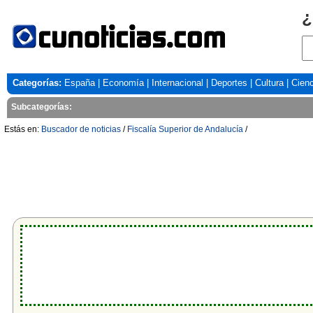
¿
Categorías:
España
|
Economía
|
Internacional
|
Deportes
|
Cultura
|
Cienc
Subcategorías:
Estás en:
Buscador de noticias
/
Fiscalía Superior de Andalucía
/