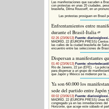
Las manifestaciones que sacuden a Bras
con protestas en unas 20 ciudades, pese
brasileña, Dilma Rousseff, en un pronunc
Las protestas prosiguen en Brasil p
Enfrentamientos entre manife
durante el Brasil-Italia
02:26 (23/06/13)
Fuente: diariosigloxx
MADRID, 22 (EUROPA PRESS) Cientos d
las calles de la ciudad brasileña de Salv
encuentro entre las selecciones de Brasil 
Dispersan a manifestantes qu
01:40 (23/06/13)
Fuente: elnortedecasti
Río de Janeiro, 22 jun (EFE). - La polic
para dispersar a un grupo de manifestant
que Japón y México se midieron por la...
Ya son 60.000 los manifestan
sede del partido entre Japó
00:02 (23/06/13)
Fuente: diariosigloxx
MADRID, 22 (EUROPA PRESS) Unas 60.00
congregado ya en las inmediaciones del E
Horizonte, que acoge este sábado el part