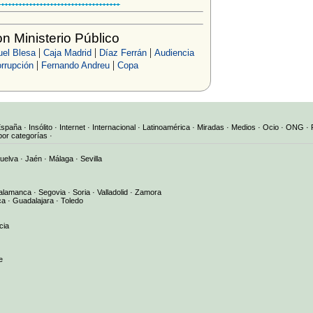
 Ministerio Público
|
|
|
uel Blesa
Caja Madrid
Díaz Ferrán
Audiencia
|
|
orrupción
Fernando Andreu
Copa
España
·
Insólito
·
Internet
·
Internacional
·
Latinoamérica
·
Miradas
·
Medios
·
Ocio
·
ONG
·
por categorías
·
uelva
·
Jaén
·
Málaga
·
Sevilla
alamanca
·
Segovia
·
Soria
·
Valladolid
·
Zamora
ca
·
Guadalajara
·
Toledo
cia
e