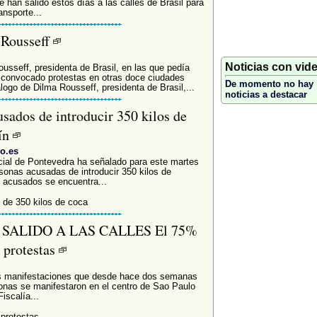
 han salido estos días a las calles de Brasil para
ansporte...
a Rousseff
Noticias con vid
usseff, presidenta de Brasil, en las que pedía
n convocado protestas en otras doce ciudades
De momento no hay
álogo de Dilma Rousseff, presidenta de Brasil,...
noticias a destacar
usados de introducir 350 kilos de
rín
go.es
ncial de Pontevedra ha señalado para este martes
ersonas acusadas de introducir 350 kilos de
s acusados se encuentra...
o de 350 kilos de coca
SALIDO A LAS CALLES El 75%
s protestas
as manifestaciones que desde hace dos semanas
sonas se manifestaron en el centro de Sao Paulo
iscalía...
 protestas