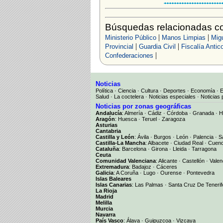
Búsquedas relacionadas con
|
|
Ministerio Público
Manos Limpias
Mig
|
|
Provincial
Guardia Civil
Fiscalía Antic
|
Confederaciones
Noticias
Política
·
Ciencia
·
Cultura
·
Deportes
·
Economía
·
Salud
·
La coctelera
·
Noticias especiales
·
Noticias 
Noticias por zonas geográficas
Andalucía
:
Almería
·
Cádiz
·
Córdoba
·
Granada
·
H
Aragón
:
Huesca
·
Teruel
·
Zaragoza
Asturias
Cantabria
Castilla y León
:
Ávila
·
Burgos
·
León
·
Palencia
·
S
Castilla-La Mancha
:
Albacete
·
Ciudad Real
·
Cuen
Cataluña
:
Barcelona
·
Girona
·
Lleida
·
Tarragona
Ceuta
Comunidad Valenciana
:
Alicante
·
Castellón
·
Valen
Extremadura
:
Badajoz
·
Cáceres
Galicia
:
A Coruña
·
Lugo
·
Ourense
·
Pontevedra
Islas Baleares
Islas Canarias
:
Las Palmas
·
Santa Cruz De Tenerif
La Rioja
Madrid
Melilla
Murcia
Navarra
País Vasco
:
Álava
·
Guipuzcoa
·
Vizcaya