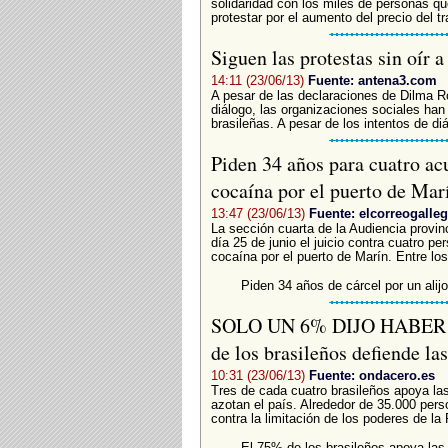
solidaridad con los miles de personas que
protestar por el aumento del precio del tr
Siguen las protestas sin oír 
14:11 (23/06/13)
Fuente: antena3.com
A pesar de las declaraciones de Dilma Ro
diálogo, las organizaciones sociales ha
brasileñas. A pesar de los intentos de di
Piden 34 años para cuatro ac
cocaína por el puerto de Ma
13:47 (23/06/13)
Fuente: elcorreogalle
La sección cuarta de la Audiencia provi
día 25 de junio el juicio contra cuatro p
cocaína por el puerto de Marín. Entre lo
Piden 34 años de cárcel por un alij
SOLO UN 6% DIJO HABER 
de los brasileños defiende la
10:31 (23/06/13)
Fuente: ondacero.es
Tres de cada cuatro brasileños apoya l
azotan el país. Alrededor de 35.000 per
contra la limitación de los poderes de la F
El 75% de los brasileños apoya las