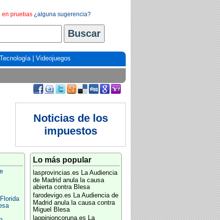
en pruebas
¿alguna sugerencia?
Tecnología
|
Videojuegos
Noticias de los
impuestos
Lo más popular
e
lasprovincias.es
La Audiencia
de Madrid anula la causa
abierta contra Blesa
farodevigo.es
La Audiencia de
Florida
Madrid anula la causa contra
esa
Miguel Blesa
laopinioncoruna.es
La
n