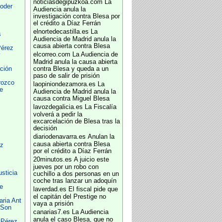
noticiasdegipuzkoa.com
La
oder
Audiencia anula la
investigación contra Blesa por
el crédito a Díaz Ferrán
elnortedecastilla.es
La
s
Audiencia de Madrid anula la
causa abierta contra Blesa
Pérez
elcorreo.com
La Audiencia de
y
Madrid anula la causa abierta
ción
contra Blesa y queda a un
paso de salir de prisión
rozco
laopiniondezamora.es
La
e
Audiencia de Madrid anula la
causa contra Miguel Blesa
lavozdegalicia.es
La Fiscalía
volverá a pedir la
excarcelación de Blesa tras la
decisión
diariodenavarra.es
Anulan la
causa abierta contra Blesa
ez
por el crédito a Díaz Ferrán
20minutos.es
A juicio este
jueves por un robo con
usticia
cuchillo a dos personas en un
coche tras lanzar un adoquín
de
laverdad.es
El fiscal pide que
el capitán del Prestige no
aria Ant
vaya a prisión
 Son
canarias7.es
La Audiencia
anula el caso Blesa, que no
 Pérez