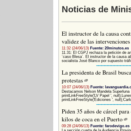
Noticias de Mini
El instructor de la causa con
validez de las intervenciones
11:32 (24/06/13)
Fuente: 20minutos.es
11.31: El CGPJ rechaza la petición de am
´caso Blesa´. El instructor de la causa a
socialista José Blanco por supuesto tráfi
La presidenta de Brasil busca
protestas
10:07 (24/06/13)
Fuente: lavanguardia
Destacamos Nelson Mandela Superluna 
printLinkFreeStyle('LV Papel ', null);Lun
printLinkFreeStyle('Ediciones ', null);Carl
Piden 35 años de cárcel para
kilos de coca en el Puerto
09:28 (24/06/13)
Fuente: farodevigo.es
La sección cuarta de la Audiencia Provi