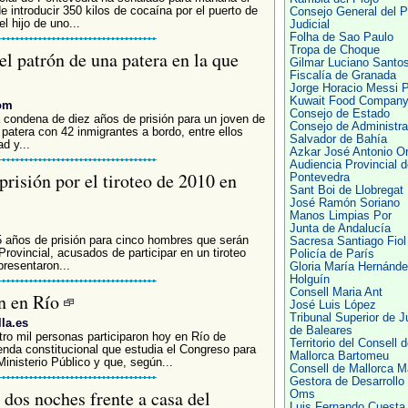
 introducir 350 kilos de cocaína por el puerto de
Consejo General del P
l hijo de uno...
Judicial
Folha de Sao Paulo
Tropa de Choque
el patrón de una patera en la que
Gilmar Luciano Santo
Fiscalía de Granada
Jorge Horacio Messi 
Kuwait Food Compan
om
Consejo de Estado
 condena de diez años de prisión para un joven de
Consejo de Administra
atera con 42 inmigrantes a bordo, entre ellos
Salvador de Bahía
d y...
Azkar José Antonio O
Audiencia Provincial d
prisión por el tiroteo de 2010 en
Pontevedra
Sant Boi de Llobregat
José Ramón Soriano
Manos Limpias Por
Junta de Andalucía
 años de prisión para cinco hombres que serán
Sacresa Santiago Fiol
Provincial, acusados de participar en un tiroteo
Policía de París
presentaron...
Gloria María Hernánd
Holguín
Consell Maria Ant
an en Río
José Luis López
Tribunal Superior de J
lla.es
de Baleares
tro mil personas participaron hoy en Río de
Territorio del Consell 
enda constitucional que estudia el Congreso para
Mallorca Bartomeu
Ministerio Público y que, según...
Consell de Mallorca M
Gestora de Desarrollo
dos noches frente a casa del
Oms
Luis Fernando Cuesta