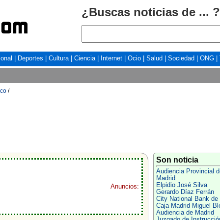
¿Buscas noticias de ... ?
ional
|
Deportes
|
Cultura
|
Ciencia
|
Internet
|
Ocio
|
Salud
|
Sociedad
|
ONG
|
ico
/
Son noticia
Audiencia Provincial d
Madrid
Elpidio José Silva
Anuncios:
Gerardo Díaz Ferrán
City National Bank de 
Caja Madrid Miguel Bl
Audiencia de Madrid
Juzgado de Instrucció