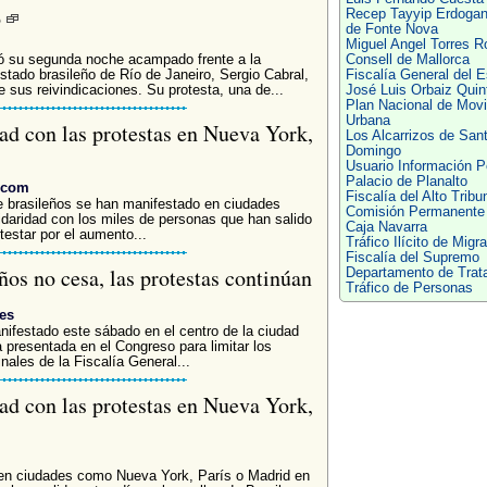
o
Recep Tayyip Erdoga
de Fonte Nova
Miguel Angel Torres 
ó su segunda noche acampado frente a la
Consell de Mallorca
estado brasileño de Río de Janeiro, Sergio Cabral,
Fiscalía General del 
 sus reivindicaciones. Su protesta, una de...
José Luis Orbaiz Quin
Plan Nacional de Movi
Urbana
ad con las protestas en Nueva York,
Los Alcarrizos de San
Domingo
Usuario Información Po
Palacio de Planalto
i.com
Fiscalía del Alto Tribu
rasileños se han manifestado en ciudades
Comisión Permanente
daridad con los miles de personas que han salido
Caja Navarra
testar por el aumento...
Tráfico Ilícito de Migr
Fiscalía del Supremo
ños no cesa, las protestas continúan
Departamento de Trat
Tráfico de Personas
.es
ifestado este sábado en el centro de la ciudad
presentada en el Congreso para limitar los
nales de la Fiscalía General...
ad con las protestas en Nueva York,
 en ciudades como Nueva York, París o Madrid en