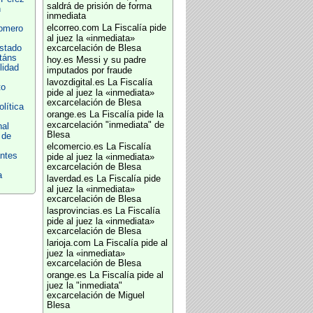
saldrá de prisión de forma
n
inmediata
elcorreo.com
La Fiscalía pide
Romero
al juez la «inmediata»
Estado
excarcelación de Blesa
táns
hoy.es
Messi y su padre
lidad
imputados por fraude
lavozdigital.es
La Fiscalía
to
pide al juez la «inmediata»
excarcelación de Blesa
lítica
orange.es
La Fiscalía pide la
excarcelación "inmediata" de
nal
Blesa
 de
elcomercio.es
La Fiscalía
antes
pide al juez la «inmediata»
excarcelación de Blesa
a
laverdad.es
La Fiscalía pide
al juez la «inmediata»
excarcelación de Blesa
lasprovincias.es
La Fiscalía
pide al juez la «inmediata»
excarcelación de Blesa
larioja.com
La Fiscalía pide al
juez la «inmediata»
excarcelación de Blesa
orange.es
La Fiscalía pide al
juez la "inmediata"
excarcelación de Miguel
Blesa