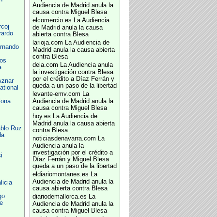
Audiencia de Madrid anula la
causa contra Miguel Blesa
elcomercio.es
La Audiencia
coj
de Madrid anula la causa
rardo
abierta contra Blesa
larioja.com
La Audiencia de
ernando
Madrid anula la causa abierta
contra Blesa
os
deia.com
La Audiencia anula
a
la investigación contra Blesa
por el crédito a Díaz Ferrán y
Aznar
queda a un paso de la libertad
ational
levante-emv.com
La
lona
Audiencia de Madrid anula la
causa contra Miguel Blesa
hoy.es
La Audiencia de
Madrid anula la causa abierta
ablo Ruz
contra Blesa
da
noticiasdenavarra.com
La
Audiencia anula la
investigación por el crédito a
i
Díaz Ferrán y Miguel Blesa
queda a un paso de la libertad
eldiariomontanes.es
La
Audiencia de Madrid anula la
icia
causa abierta contra Blesa
go
diariodemallorca.es
La
e
Audiencia de Madrid anula la
causa contra Miguel Blesa