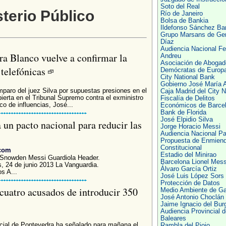
Soto del Real
sterio Público
Río de Janeiro
Bolsa de Bankia
Ildefonso Sánchez Bar
Grupo Marsans de Ge
Díaz
Audiencia Nacional F
tra Blanco vuelve a confirmar la
Andreu
Asociación de Abogad
 telefónicas
Demócratas de Europ
City National Bank
Gobierno José María 
paro del juez Silva por supuestas presiones en el
Caja Madrid del City N
bierta en el Tribunal Supremo contra el exministro
Fiscalía de Delitos
co de influencias, José...
Económicos de Barce
Bank de Florida
José Elpidio Silva
 un pacto nacional para reducir las
Jorge Horacio Messi
Audiencia Nacional P
Propuesta de Enmien
Constitucional
.com
Estadio del Minirao
Snowden Messi Guardiola Header.
Barcelona Lionel Mess
es, 24 de junio 2013 La Vanguardia.
Álvaro García Ortiz
os A...
José Luis López Sors
Protección de Datos
 cuatro acusados de introducir 350
Medio Ambiente de Gal
José Antonio Choclán
Jaime Ignacio del Bur
Audiencia Provincial d
Baleares
ncial de Pontevedra ha señalado para mañana el
Rambla del Piojo