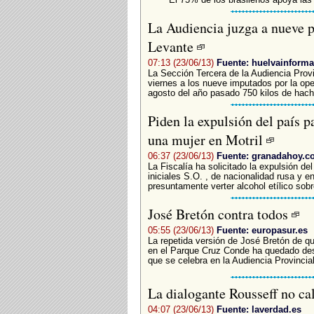
La Audiencia juzga a nueve p
Levante
07:13 (23/06/13)
Fuente: huelvainforma
La Sección Tercera de la Audiencia Provi
viernes a los nueve imputados por la ope
agosto del año pasado 750 kilos de hachí
Piden la expulsión del país p
una mujer en Motril
06:37 (23/06/13)
Fuente: granadahoy.c
La Fiscalía ha solicitado la expulsión de
iniciales S.O. , de nacionalidad rusa y e
presuntamente verter alcohol etílico sobr
José Bretón contra todos
05:55 (23/06/13)
Fuente: europasur.es
La repetida versión de José Bretón de qu
en el Parque Cruz Conde ha quedado des
que se celebra en la Audiencia Provincial
La dialogante Rousseff no ca
04:07 (23/06/13)
Fuente: laverdad.es