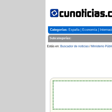
Categorías:
España
|
Economía
|
Internac
Subcategorías:
Estás en:
Buscador de noticias
/
Ministerio Públ