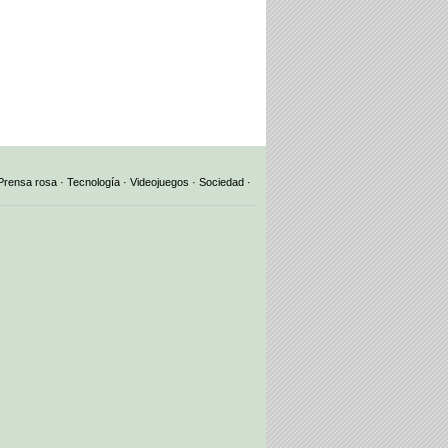
Prensa rosa
·
Tecnología
·
Videojuegos
·
Sociedad
·