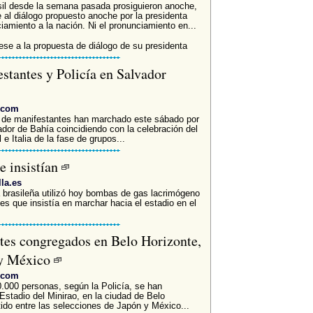
il desde la semana pasada prosiguieron anoche,
 al diálogo propuesto anoche por la presidenta
iamiento a la nación. Ni el pronunciamiento en...
ese a la propuesta de diálogo de su presidenta
stantes y Policía en Salvador
i.com
e manifestantes han marchado este sábado por
ador de Bahía coincidiendo con la celebración del
e Italia de la fase de grupos...
e insistían
lla.es
ía brasileña utilizó hoy bombas de gas lacrimógeno
es que insistía en marchar hacia el estadio en el
tes congregados en Belo Horizonte,
n y México
i.com
0 personas, según la Policía, se han
stadio del Minirao, en la ciudad de Belo
ido entre las selecciones de Japón y México...