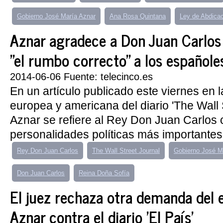
Gobierno José María Aznar
Ana Rosa Quintana
Ley de Abdicac
Aznar agradece a Don Juan Carlo
"el rumbo correcto" a los españole
2014-06-06 Fuente: telecinco.es
En un artículo publicado este viernes en 
europea y americana del diario 'The Wall S
Aznar se refiere al Rey Don Juan Carlos
personalidades políticas más importantes 
Rey Don Juan Carlos
The Wall Street Journal
Gobierno José M
Don Juan Carlos
Reina Doña Sofía
El juez rechaza otra demanda del 
Aznar contra el diario 'El País'