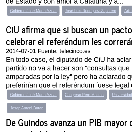
de Estado y con amor a Cataluña y a...
Gobierno Jose María Aznar
José Luis Rodríguez Zapatero
Artu
CiU afirma que si buscan un pacto
celebrar el referéndum les correrá
2014-07-01 Fuente: telecinco.es
En todo caso, el diputado de CiU ha acla
partido no va a hacer son "consultas que
amparadas por la ley" pero ha aclarado 
preferirían que el referéndum fuese legal 
Gobierno José María Aznar
Congreso Pere Macias
Universida
Josep Antoni Duran
De Guindos avanza un PIB mayor d