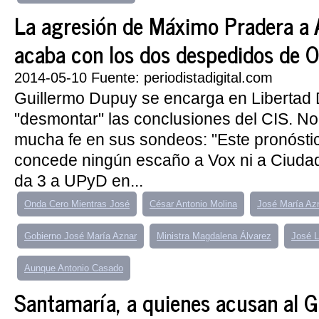
La agresión de Máximo Pradera a 
acaba con los dos despedidos de 
2014-05-10 Fuente: periodistadigital.com
Guillermo Dupuy se encarga en Libertad D
"desmontar" las conclusiones del CIS. N
mucha fe en sus sondeos: "Este pronóstic
concede ningún escaño a Vox ni a Ciudad
da 3 a UPyD en...
Onda Cero Mientras José
César Antonio Molina
José María Az
Gobierno José María Aznar
Ministra Magdalena Álvarez
José L
Aunque Antonio Casado
Santamaría, a quienes acusan al G