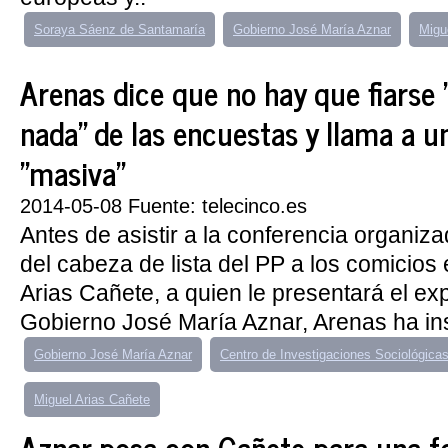
Soraya Sáenz de Santamaría
Gobierno José María Aznar
Migu
Arenas dice que no hay que fiarse
nada" de las encuestas y llama a u
"masiva"
2014-05-08 Fuente: telecinco.es
Antes de asistir a la conferencia organiz
del cabeza de lista del PP a los comicios
Arias Cañete, a quien le presentará el ex
Gobierno José María Aznar, Arenas ha insi
Gobierno José María Aznar
Centro de Investigaciones Sociológica
Miguel Arias Cañete
Aznar posa con Cañete para una fot