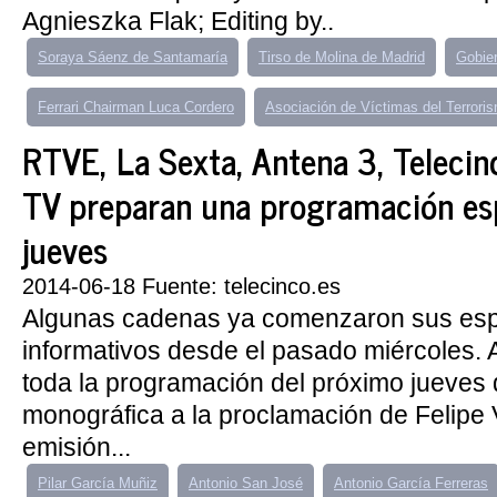
Agnieszka Flak; Editing by..
Soraya Sáenz de Santamaría
Tirso de Molina de Madrid
Gobie
Ferrari Chairman Luca Cordero
Asociación de Víctimas del Terrori
RTVE, La Sexta, Antena 3, Telecin
TV preparan una programación esp
jueves
2014-06-18 Fuente: telecinco.es
Algunas cadenas ya comenzaron sus esp
informativos desde el pasado miércoles. 
toda la programación del próximo jueves
monográfica a la proclamación de Felipe 
emisión...
Pilar García Muñiz
Antonio San José
Antonio García Ferreras