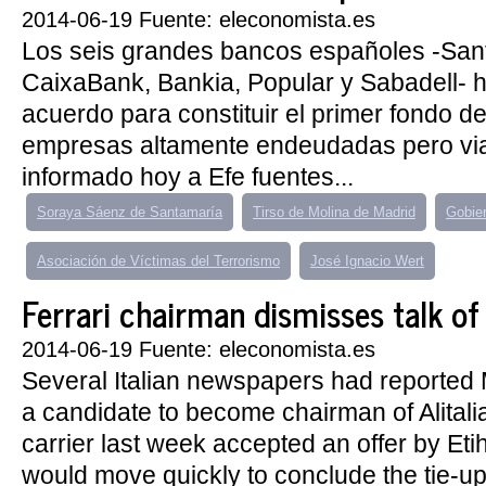
2014-06-19 Fuente: eleconomista.es
Los seis grandes bancos españoles -San
CaixaBank, Bankia, Popular y Sabadell- h
acuerdo para constituir el primer fondo d
empresas altamente endeudadas pero vi
informado hoy a Efe fuentes...
Soraya Sáenz de Santamaría
Tirso de Molina de Madrid
Gobie
Asociación de Víctimas del Terrorismo
José Ignacio Wert
Ferrari chairman dismisses talk of A
2014-06-19 Fuente: eleconomista.es
Several Italian newspapers had reporte
a candidate to become chairman of Alitalia
carrier last week accepted an offer by Eti
would move quickly to conclude the tie-up