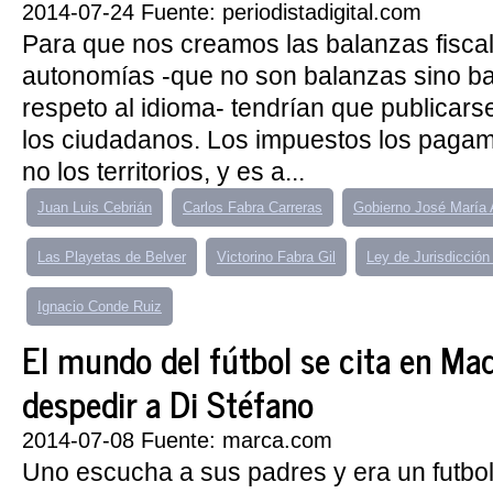
2014-07-24 Fuente: periodistadigital.com
Para que nos creamos las balanzas fiscal
autonomías -que no son balanzas sino ba
respeto al idioma- tendrían que publicars
los ciudadanos. Los impuestos los pagam
no los territorios, y es a...
Juan Luis Cebrián
Carlos Fabra Carreras
Gobierno José María 
Las Playetas de Belver
Victorino Fabra Gil
Ley de Jurisdicción
Ignacio Conde Ruiz
El mundo del fútbol se cita en Mad
despedir a Di Stéfano
2014-07-08 Fuente: marca.com
Uno escucha a sus padres y era un futbolis