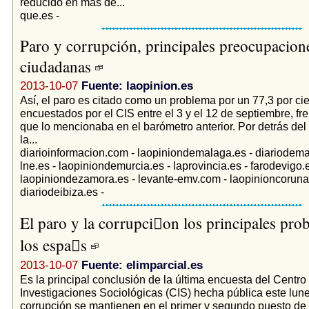
reducido en más de...
que.es -
Paro y corrupción, principales preocupacion
ciudadanas
2013-10-07
Fuente: laopinion.es
Así, el paro es citado como un problema por un 77,3 por cie
encuestados por el CIS entre el 3 y el 12 de septiembre, fre
que lo mencionaba en el barómetro anterior. Por detrás del 
la...
diarioinformacion.com - laopiniondemalaga.es - diariodemal
lne.es - laopiniondemurcia.es - laprovincia.es - farodevigo.e
laopiniondezamora.es - levante-emv.com - laopinioncoruna
diariodeibiza.es -
El paro y la corrupci󮠳on los principales pro
los espa񯬥s
2013-10-07
Fuente: elimparcial.es
Es la principal conclusión de la última encuesta del Centro
Investigaciones Sociológicas (CIS) hecha pública este lune
corrupción se mantienen en el primer y segundo puesto de l