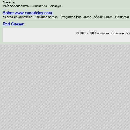
Navarra
País Vasco
:
Álava
·
Guipuzcoa
·
Vizcaya
Sobre www.cunoticias.com
Acerca de cunoticias
·
Quiénes somos
·
Preguntas frecuentes
·
Añadir fuente
·
Contactar
Red Cuasar
© 2006 - 2013 www.cunoticias.com Tod