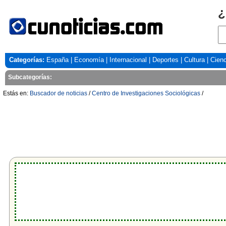
¿
Categorías:
España
|
Economía
|
Internacional
|
Deportes
|
Cultura
|
Cienc
Subcategorías:
Estás en:
Buscador de noticias
/
Centro de Investigaciones Sociológicas
/