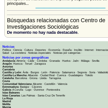
principales...
Búsquedas relacionadas con Centro de
Investigaciones Sociológicas
De momento no hay nada destacable.
Noticias
Política
·
Ciencia
·
Cultura
·
Deportes
·
Economía
·
España
·
Insólito
·
Internet
·
Internacio
Salud
·
La coctelera
·
Noticias especiales
·
Noticias por categorías
·
Noticias por zonas geográficas
Andalucía
:
Almería
·
Cádiz
·
Córdoba
·
Granada
·
Huelva
·
Jaén
·
Málaga
·
Sevilla
Aragón
:
Huesca
·
Teruel
·
Zaragoza
Asturias
Cantabria
Castilla y León
:
Ávila
·
Burgos
·
León
·
Palencia
·
Salamanca
·
Segovia
·
Soria
·
Valladoli
Castilla-La Mancha
:
Albacete
·
Ciudad Real
·
Cuenca
·
Guadalajara
·
Toledo
Cataluña
:
Barcelona
·
Girona
·
Lleida
·
Tarragona
Ceuta
Comunidad Valenciana
:
Alicante
·
Castellón
·
Valencia
Extremadura
:
Badajoz
·
Cáceres
Galicia
:
A Coruña
·
Lugo
·
Ourense
·
Pontevedra
Islas Baleares
Islas Canarias
:
Las Palmas
·
Santa Cruz De Tenerife
La Rioja
Madrid
Melilla
Murcia