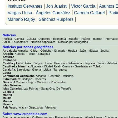
|
|
|
Instituto Cervantes
Jon Juaristi
Víctor García
Asuntos E
|
|
|
Vargas Llosa
Ángeles González
Carmen Caffarel
Part
|
|
Mariano Rajoy
Sánchez Ruipérez
Noticias
Política
·
Ciencia
·
Cultura
·
Deportes
·
Economía
·
España
·
Insólito
·
Internet
·
Internacio
Salud
·
La coctelera
·
Noticias especiales
·
Noticias por categorías
·
Noticias por zonas geográficas
Andalucía
:
Almería
·
Cádiz
·
Córdoba
·
Granada
·
Huelva
·
Jaén
·
Málaga
·
Sevilla
Aragón
:
Huesca
·
Teruel
·
Zaragoza
Asturias
Cantabria
Castilla y León
:
Ávila
·
Burgos
·
León
·
Palencia
·
Salamanca
·
Segovia
·
Soria
·
Valladoli
Castilla-La Mancha
:
Albacete
·
Ciudad Real
·
Cuenca
·
Guadalajara
·
Toledo
Cataluña
:
Barcelona
·
Girona
·
Lleida
·
Tarragona
Ceuta
Comunidad Valenciana
:
Alicante
·
Castellón
·
Valencia
Extremadura
:
Badajoz
·
Cáceres
Galicia
:
A Coruña
·
Lugo
·
Ourense
·
Pontevedra
Islas Baleares
Islas Canarias
:
Las Palmas
·
Santa Cruz De Tenerife
La Rioja
Madrid
Melilla
Murcia
Navarra
País Vasco
:
Álava
·
Guipuzcoa
·
Vizcaya
Sobre www.cunoticias.com
Acerca de cunoticias
·
Quiénes somos
·
Preguntas frecuentes
·
Añadir fuente
·
Contactar