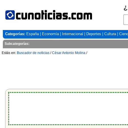
¿
Categorías:
España
|
Economía
|
Internacional
|
Deportes
|
Cultura
|
Cienc
Subcategorías:
Estás en:
Buscador de noticias
/
César Antonio Molina
/