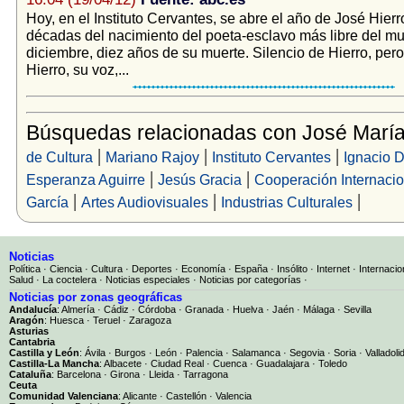
Hoy, en el Instituto Cervantes, se abre el año de José Hier
décadas del nacimiento del poeta-esclavo más libre del mu
diciembre, diez años de su muerte. Silencio de Hierro, per
Hierro, su voz,...
Búsquedas relacionadas con José María
|
|
|
de Cultura
Mariano Rajoy
Instituto Cervantes
Ignacio 
|
|
Esperanza Aguirre
Jesús Gracia
Cooperación Internacio
|
|
|
García
Artes Audiovisuales
Industrias Culturales
Noticias
Política
·
Ciencia
·
Cultura
·
Deportes
·
Economía
·
España
·
Insólito
·
Internet
·
Internacio
Salud
·
La coctelera
·
Noticias especiales
·
Noticias por categorías
·
Noticias por zonas geográficas
Andalucía
:
Almería
·
Cádiz
·
Córdoba
·
Granada
·
Huelva
·
Jaén
·
Málaga
·
Sevilla
Aragón
:
Huesca
·
Teruel
·
Zaragoza
Asturias
Cantabria
Castilla y León
:
Ávila
·
Burgos
·
León
·
Palencia
·
Salamanca
·
Segovia
·
Soria
·
Valladoli
Castilla-La Mancha
:
Albacete
·
Ciudad Real
·
Cuenca
·
Guadalajara
·
Toledo
Cataluña
:
Barcelona
·
Girona
·
Lleida
·
Tarragona
Ceuta
Comunidad Valenciana
:
Alicante
·
Castellón
·
Valencia