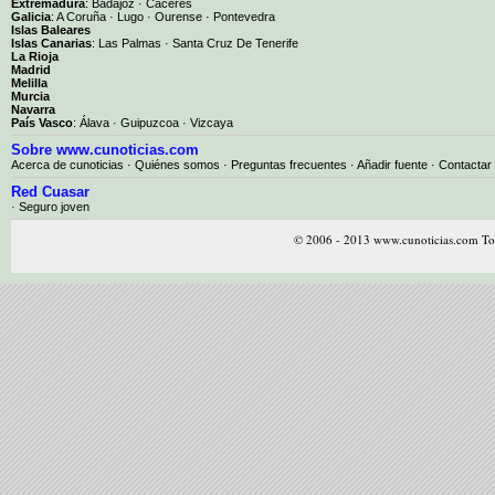
Extremadura
:
Badajoz
·
Cáceres
Galicia
:
A Coruña
·
Lugo
·
Ourense
·
Pontevedra
Islas Baleares
Islas Canarias
:
Las Palmas
·
Santa Cruz De Tenerife
La Rioja
Madrid
Melilla
Murcia
Navarra
País Vasco
:
Álava
·
Guipuzcoa
·
Vizcaya
Sobre www.cunoticias.com
Acerca de cunoticias
·
Quiénes somos
·
Preguntas frecuentes
·
Añadir fuente
·
Contactar
Red Cuasar
· Seguro joven
© 2006 - 2013 www.cunoticias.com Tod