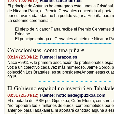
12:07 (23/04/12)
Fuente: canarias7.es
El príncipe de Asturias ha entregado este lunes a Cristóbal 
de Nicanor Parra, el Premio Cervantes concedido al poeta 
por su avanzada edad no ha podido viajar a España para re
La solemne ceremonia...
El nieto de Nicanor Parra recibe el Premio Cervantes 
Príncipe
El príncipe entrega el Cervantes al nieto de Nicanor Pa
Coleccionistas, como una piña
03:14 (23/04/12)
Fuente: larazon.es
Nace «9915», la primera asociación de profesionales espa
voz a un colectivo cada vez más numeroso. Jaime Sordo, pr
colección Los Bragales, es su presidenteAnoten estas cuatr
9915...
El Gobierno español no invertirá en Tabakal
08:31 (20/04/12)
Fuente: noticiasdegipuzkoa.com
El diputado del PSE por Gipuzkoa, Odón Elorza, censuró a
"no repondrá los 7 millones de euros -comprometidos por e
anterior- para Tabakalera, ni aportará cantidad alguna a es