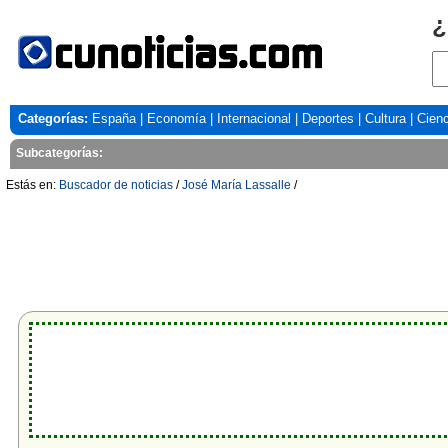
¿
Categorías:
España
|
Economía
|
Internacional
|
Deportes
|
Cultura
|
Cienc
Subcategorías:
Estás en:
Buscador de noticias
/
José María Lassalle
/