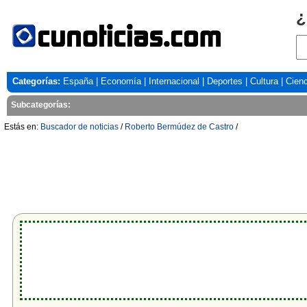
¿
Categorías:
España
|
Economía
|
Internacional
|
Deportes
|
Cultura
|
Cienc
Subcategorías:
Estás en:
Buscador de noticias
/
Roberto Bermúdez de Castro
/