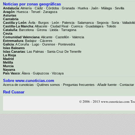
Noticias por zonas geográficas
Andalucía
:
Almería
·
Cádiz
·
Córdoba
·
Granada
·
Huelva
·
Jaén
·
Málaga
·
Sevilla
Aragón
:
Huesca
·
Teruel
·
Zaragoza
Asturias
Cantabria
Castilla y León
:
Ávila
·
Burgos
·
León
·
Palencia
·
Salamanca
·
Segovia
·
Soria
·
Valladoli
Castilla-La Mancha
:
Albacete
·
Ciudad Real
·
Cuenca
·
Guadalajara
·
Toledo
Cataluña
:
Barcelona
·
Girona
·
Lleida
·
Tarragona
Ceuta
Comunidad Valenciana
:
Alicante
·
Castellón
·
Valencia
Extremadura
:
Badajoz
·
Cáceres
Galicia
:
A Coruña
·
Lugo
·
Ourense
·
Pontevedra
Islas Baleares
Islas Canarias
:
Las Palmas
·
Santa Cruz De Tenerife
La Rioja
Madrid
Melilla
Murcia
Navarra
País Vasco
:
Álava
·
Guipuzcoa
·
Vizcaya
Sobre www.cunoticias.com
Acerca de cunoticias
·
Quiénes somos
·
Preguntas frecuentes
·
Añadir fuente
·
Contactar
Red Cuasar
© 2006 - 2013 www.cunoticias.com Tod