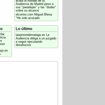
acata la nulidad de la
Audiencia de Madrid pese a
sus "paradojas" y las "dudas"
sobre su alcance
elcorreo.com
Miguel Blesa:
"He sido acusado
eo
Lo último
ilar
laopiniondemalaga.es
La
licia
Audiencia obliga a un juzgado
le
a seguir ejecutando
onor
desahucios
eja en
a