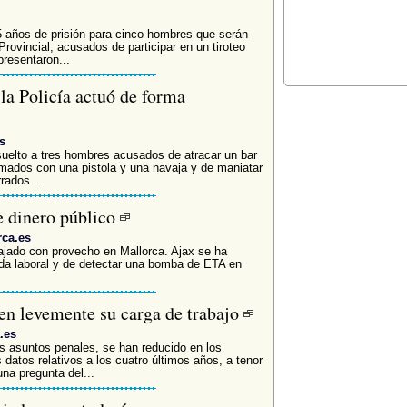
 años de prisión para cinco hombres que serán
Provincial, acusados de participar en un tiroteo
presentaron...
la Policía actuó de forma
s
suelto a tres hombres acusados de atracar un bar
rmados con una pistola y una navaja y de maniatar
rados...
de dinero público
rca.es
ajado con provecho en Mallorca. Ajax se ha
ida laboral y de detectar una bomba de ETA en
cen levemente su carga de trabajo
.es
los asuntos penales, se han reducido en los
 datos relativos a los cuatro últimos años, a tenor
una pregunta del...