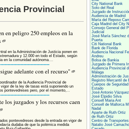
City National Bank
encia Provincial
Soto del Real
Juzgado de Instrucció
Audiencia de Madrid
María del Reposo Carr
Caja Madrid del City N
Consejo General del P
en en peligro 250 empleos en la
Judicial
José María Sánchez 
s
Puerta
Citi National Bank
Bank de Florida
tral en la Administración de Justicia ponen en
Audiencia Nacional F
Extremadura y 12.000 en todo el Estado, según
Andreu
cia en la comunidad autónoma....
Bolsa de Bankia
Juzgado de Primera In
Audiencia Provincial d
sigue adelante con el recurso"
Málaga
Administración de Just
Registro Mercantil de 
ordinador de la Audiencia Provincial de
Cuerpos de Seguridad 
vigor de la ley de tasas está suponiendo un
Estado
dos pontevedreses pero, por el momento,...
José Antonio Vázquez
José Elpidio Silva
e los juzgados y los recursos caen
Consell Maria Ant
Consell de Mallorca M
Nadal
Aparte de Ruth Ortiz
de Ruth Ortiz
zgados pontevedreses desde la entrada en vigor de
Centro de Transportes
 todavía dudaba de que la polémica medida
Natalio José Camach
rto Ruiz-Gallardón,...
Casado