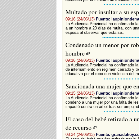
Multado por insultar a su es
09:16 (24/06/13)
Fuente: laopiniondemu
La Audiencia Provincial ha confirmado l
a un hombre a 20 días de multa, con una c
esposa al observar que esta se...
Condenado un menor por roba
hombre
09:16 (24/06/13)
Fuente: laopiniondemu
La Audiencia Provincial ha confirmado l
de internamiento en régimen cerrado y tr
educativa por el robo con violencia del mó
Sancionada una mujer que em
09:15 (24/06/13)
Fuente: laopiniondemu
La Audiencia Provincial ha confirmado la
condenó a una mujer por una falta de lesi
impactó contra un árbol tras ser empujado
El caso del bebé retirado a u
de recurso
08:34 (24/06/13)
Fuente: granadahoy.c