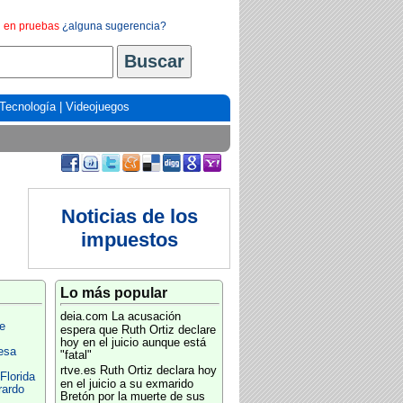
en pruebas
¿alguna sugerencia?
Tecnología
|
Videojuegos
Noticias de los
impuestos
Lo más popular
deia.com
La acusación
e
espera que Ruth Ortiz declare
hoy en el juicio aunque está
esa
"fatal"
rtve.es
Ruth Ortiz declara hoy
Florida
en el juicio a su exmarido
rardo
Bretón por la muerte de sus