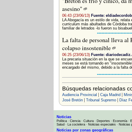
"Bretón es frío y cínico, da 
asesino"
06:43 (23/06/13)
Fuente: eldiadecordob
LA Abogacía es un estilo de vida, relata 
curriculum más abultados de Córdoba tra
familiar de letrados -lo fueron su bisabuel
La falta de personal lleva al 
colapso insostenible
06:25 (23/06/13)
Fuente: diariodecadiz.
La precaria situación en la que se encuen
meses se está tornando en "insostenibl
encargado del mismo, debido a la falta de
Búsquedas relacionadas co
|
|
Audiencia Provincial
Caja Madrid
Mini
|
|
José Bretón
Tribunal Supremo
Díaz Fe
Noticias
Política
·
Ciencia
·
Cultura
·
Deportes
·
Economía
·
Salud
·
La coctelera
·
Noticias especiales
·
Noticias 
Noticias por zonas geográficas