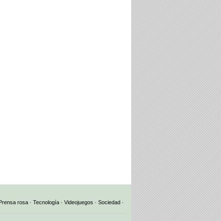
Prensa rosa
·
Tecnología
·
Videojuegos
·
Sociedad
·