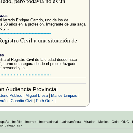
miedo, pero todavía no es un
a.es
el letrado Enrique Garrido, uno de los de
s 58 años en la profesión. Integrante de una saga
o y...
Registro Civil a una situación de
es
tra el Registro Civil de la ciudad desde hace
e", como se asegura desde el propio Juzgado
 personal y la...
n Audiencia Provincial
|
|
|
sterio Público
Miguel Blesa
Manos Limpias
|
|
|
rrán
Guardia Civil
Ruth Ortiz
España
·
Insólito
·
Internet
·
Internacional
·
Latinoamérica
·
Miradas
·
Medios
·
Ocio
·
ONG
·
por categorías
·