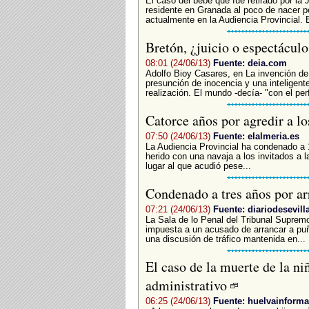
El caso del bebé que fue retirado por la
residente en Granada al poco de nacer p
actualmente en la Audiencia Provincial. El
Bretón, ¿juicio o espectácul
08:01 (24/06/13)
Fuente: deia.com
Adolfo Bioy Casares, en La invención de 
presunción de inocencia y una inteligente
realización. El mundo -decía- "con el per
Catorce años por agredir a l
07:50 (24/06/13)
Fuente: elalmeria.es
La Audiencia Provincial ha condenado a
herido con una navaja a los invitados a l
lugar al que acudió pese...
Condenado a tres años por ar
07:21 (24/06/13)
Fuente: diariodesevill
La Sala de lo Penal del Tribunal Suprem
impuesta a un acusado de arrancar a puñ
una discusión de tráfico mantenida en...
El caso de la muerte de la ni
administrativo
06:25 (24/06/13)
Fuente: huelvainforma