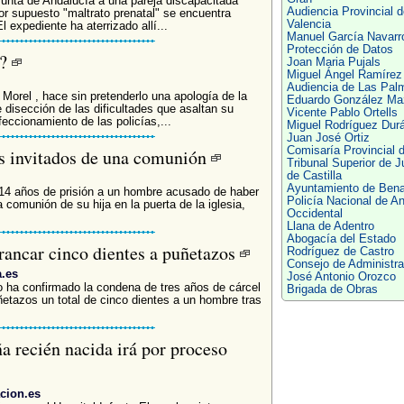
 Junta de Andalucía a una pareja discapacitada
Audiencia Provincial d
or supuesto "maltrato prenatal" se encuentra
Valencia
 expediente ha aterrizado allí...
Manuel García Navarr
Protección de Datos
o?
Joan Maria Pujals
Miguel Ángel Ramírez
Audiencia de Las Pal
Morel , hace sin pretenderlo una apología de la
Eduardo González Ma
 disección de las dificultades que asaltan su
Vicente Pablo Ortells
feccionamiento de las policías,...
Miguel Rodríguez Dur
Juan José Ortiz
Comisaría Provincial 
os invitados de una comunión
Tribunal Superior de J
de Castilla
Ayuntamiento de Ben
 14 años de prisión a un hombre acusado de haber
Policía Nacional de A
a comunión de su hija en la puerta de la iglesia,
Occidental
Llana de Adentro
Abogacía del Estado
rancar cinco dientes a puñetazos
Rodríguez de Castro
Consejo de Administra
a.es
José Antonio Orozco
o ha confirmado la condena de tres años de cárcel
Brigada de Obras
etazos un total de cinco dientes a un hombre tras
ña recién nacida irá por proceso
cion.es