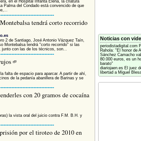
ra, en el Hospital Infanta Elena, la criatura
 La Palma del Condado está convencido de que
,...
 Montebalsa tendrá corto recorrido
go.es
Noticias con vid
mero 2 de Santiago, José Antonio Vázquez Taín,
so Montebalsa tendrá "corto recorrido" si las
periodistadigital.com
P
 junto con las de los técnicos, son...
Rahola: "El honor de A
Sánchez Camacho va
80.000 euros, es un h
rujos
barato"
diariojaen.es
El juez d
libertad a Miguel Bles
la falta de espacio para aparcar. A partir de ahí,
cinos de la pedanía abanillera de Barinas y se
prenderles con 20 gramos de cocaína
as) la vista oral del juicio contra F.M. B.H. y
prisión por el tiroteo de 2010 en