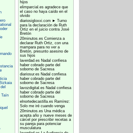
hijos
elimparcial.es
agradece que
el caso no haya caído en el
n
olvido
ero
diariosigloxxi.com
► Turno
ational
para la declaración de Ruth
oder
Ortiz en el juicio contra José
Bretón
de
20minutos.es
Comienza a
declarar Ruth Ortiz, con una
mampara para no ver a
Bretón, presunto asesino de
ernando
sus hijos
laverdad.es
Nadal confiesa
haber cobrado parte del
stancia
soborno de Sacresa
e
diariosur.es
Nadal confiesa
icia
haber cobrado parte del
Bizkaia
soborno de Sacresa
del
lavozdigital.es
Nadal confiesa
haber cobrado parte del
 Taín
soborno de Sacresa
elnortedecastilla.es
Ramírez:
Solo me iré cuando venga
iquel
20minutos.es
Una médica
acepta año y nueve meses de
cárcel por prescribir recetas a
su pareja para potenciar
musculatura
o