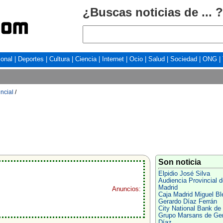
¿Buscas noticias de ... ?
ional
|
Deportes
|
Cultura
|
Ciencia
|
Internet
|
Ocio
|
Salud
|
Sociedad
|
ONG
|
ncial
/
Son noticia
Elpidio José Silva
Audiencia Provincial d
Madrid
Anuncios:
Caja Madrid Miguel Bl
Gerardo Díaz Ferrán
City National Bank de 
Grupo Marsans de Ge
Díaz