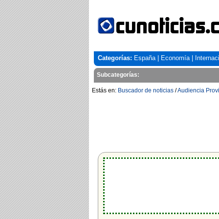
Categorías:
España
|
Economía
|
Internac
Subcategorías:
Estás en:
Buscador de noticias
/
Audiencia Provi