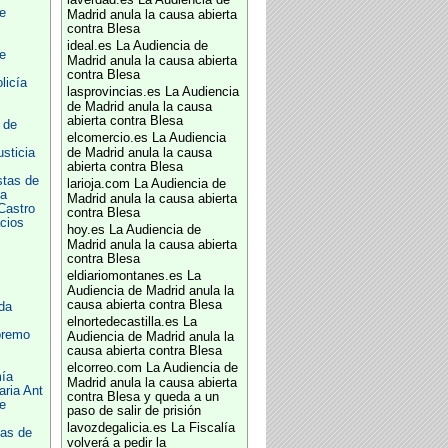
laverdad.es
La Audiencia de
e
Madrid anula la causa abierta
contra Blesa
ideal.es
La Audiencia de
e
Madrid anula la causa abierta
contra Blesa
licía
lasprovincias.es
La Audiencia
de Madrid anula la causa
abierta contra Blesa
 de
elcomercio.es
La Audiencia
usticia
de Madrid anula la causa
abierta contra Blesa
stas de
larioja.com
La Audiencia de
a
Madrid anula la causa abierta
Castro
contra Blesa
cios
hoy.es
La Audiencia de
Madrid anula la causa abierta
contra Blesa
eldiariomontanes.es
La
Audiencia de Madrid anula la
causa abierta contra Blesa
da
elnortedecastilla.es
La
premo
Audiencia de Madrid anula la
causa abierta contra Blesa
elcorreo.com
La Audiencia de
ía
Madrid anula la causa abierta
aria Ant
contra Blesa y queda a un
e
paso de salir de prisión
lavozdegalicia.es
La Fiscalía
mas de
volverá a pedir la