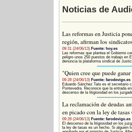
Noticias de Audi
Las reformas en Justicia pon
región, afirman los sindicato
09:31 (24/06/13)
Fuente: hoy.es
Las reformas que plantea el Gobierno cen
peligro unos 250 puestos de trabajo en 
denuncia la plataforma sindical de Justi
"Quien cree que puede ganar 
09:28 (24/06/13)
Fuente: farodevigo.es
Eduardo Sánchez Tato es el secretario co
Pontevedra. Reconoce que la entrada en 
descenso de la litigiosidad en los juzga
La reclamación de deudas ant
en picado con la ley de tasas
09:28 (24/06/13)
Fuente: farodevigo.es
El descenso de la litigiosidad en los ju
la ley de tasas es un hecho. Si alguien
aprobada por el ministro de Justicia, Albe