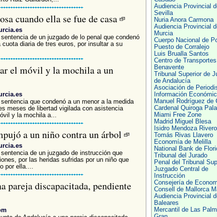
Audiencia Provincial d
Sevilla
posa cuando ella se fue de casa
Nuria Anora Carmona
Audiencia Provincial d
rcia.es
Murcia
a sentencia de un juzgado de lo penal que condenó
Cuerpo Nacional de Po
uota diaria de tres euros, por insultar a su
Puesto de Corralejo
Luis Brualla Santos
Centro de Transportes
r el móvil y la mochila a un
Benavente
Tribunal Superior de J
de Andalucía
Asociación de Periodi
rcia.es
Información Económic
Manuel Rodríguez de 
a sentencia que condenó a un menor a la medida
Cardenal Quiroga Pala
es meses de libertad vigilada con asistencia
Miami Free Zone
vil y la mochila a...
Madrid Miguel Blesa
Isidro Mendoza Rivero
pujó a un niño contra un árbol
Tomás Rivas Llavero
Economía de Melilla
rcia.es
National Bank de Flori
 sentencia de un juzgado de instrucción que
Tribunal del Jurado
ones, por las heridas sufridas por un niño que
Penal del Tribunal Su
 por ella....
Juzgado Central de
Instrucción
na pareja discapacitada, pendiente
Consejería de Econom
Consell de Mallorca M
Audiencia Provincial d
Baleares
om
Mercantil de Las Pal
Gran