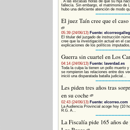
. A las escasas horas de que su hija nacie
fallecía. Sin embargo, el matrimonio de
hubo una deficiente atención de modo que
El juez Taín cree que el caso
05:39 (24/06/13)
Fuente: elcorreogalle
El titular del juzgado de instrucción nú
cree que la investigación actual en el ca
explicaciones de los políticos imputados,
Guerra sin cuartel en Los Ca
04:14 (24/06/13)
Fuente: laverdad.es
Toda la culpa la tienen un pollo muerto y 
se rompieron las relaciones entre dos ve
inició una disparatada batalla judicial...
Les piden tres años tras sor
en su coche
02:43 (24/06/13)
Fuente: elcorreo.com
La Audiencia Provincial acoge hoy (10 hor
R.G. A...
La Fiscalía pide 165 años de 
Los Roses