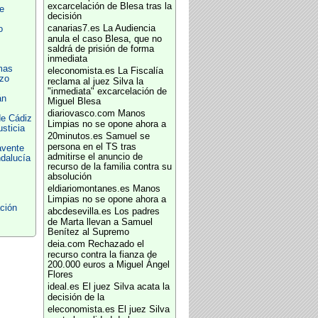
excarcelación de Blesa tras la
e
decisión
canarias7.es
La Audiencia
o
anula el caso Blesa, que no
saldrá de prisión de forma
inmediata
mas
eleconomista.es
La Fiscalía
zo
reclama al juez Silva la
"inmediata" excarcelación de
án
Miguel Blesa
diariovasco.com
Manos
de Cádiz
Limpias no se opone ahora a
usticia
20minutos.es
Samuel se
persona en el TS tras
avente
admitirse el anuncio de
ndalucía
recurso de la familia contra su
absolución
eldiariomontanes.es
Manos
Limpias no se opone ahora a
ción
abcdesevilla.es
Los padres
de Marta llevan a Samuel
Benítez al Supremo
deia.com
Rechazado el
recurso contra la fianza de
200.000 euros a Miguel Ángel
Flores
ideal.es
El juez Silva acata la
decisión de la
eleconomista.es
El juez Silva