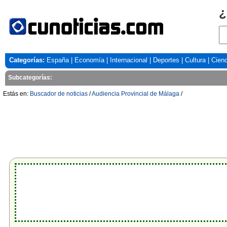
¿
Categorías:
España
|
Economía
|
Internacional
|
Deportes
|
Cultura
|
Cienc
Subcategorías:
Estás en:
Buscador de noticias
/
Audiencia Provincial de Málaga
/