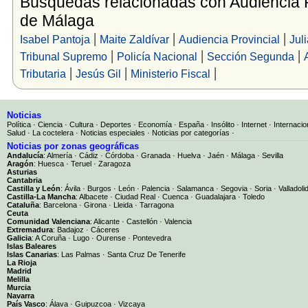
Búsquedas relacionadas con Audiencia P
de Málaga
|
|
|
Isabel Pantoja
Maite Zaldívar
Audiencia Provincial
Jul
|
|
|
Tribunal Supremo
Policía Nacional
Sección Segunda
|
|
|
Tributaria
Jesús Gil
Ministerio Fiscal
Noticias
Política
·
Ciencia
·
Cultura
·
Deportes
·
Economía
·
España
·
Insólito
·
Internet
·
Internacio
Salud
·
La coctelera
·
Noticias especiales
·
Noticias por categorías
·
Noticias por zonas geográficas
Andalucía
:
Almería
·
Cádiz
·
Córdoba
·
Granada
·
Huelva
·
Jaén
·
Málaga
·
Sevilla
Aragón
:
Huesca
·
Teruel
·
Zaragoza
Asturias
Cantabria
Castilla y León
:
Ávila
·
Burgos
·
León
·
Palencia
·
Salamanca
·
Segovia
·
Soria
·
Valladoli
Castilla-La Mancha
:
Albacete
·
Ciudad Real
·
Cuenca
·
Guadalajara
·
Toledo
Cataluña
:
Barcelona
·
Girona
·
Lleida
·
Tarragona
Ceuta
Comunidad Valenciana
:
Alicante
·
Castellón
·
Valencia
Extremadura
:
Badajoz
·
Cáceres
Galicia
:
A Coruña
·
Lugo
·
Ourense
·
Pontevedra
Islas Baleares
Islas Canarias
:
Las Palmas
·
Santa Cruz De Tenerife
La Rioja
Madrid
Melilla
Murcia
Navarra
País Vasco
:
Álava
·
Guipuzcoa
·
Vizcaya