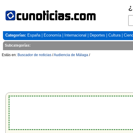
¿
Categorías:
España
|
Economía
|
Internacional
|
Deportes
|
Cultura
|
Cienc
Subcategorías:
Estás en:
Buscador de noticias
/
Audiencia de Málaga
/