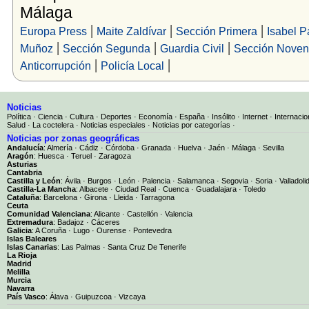
Málaga
|
|
|
Europa Press
Maite Zaldívar
Sección Primera
Isabel P
|
|
|
Muñoz
Sección Segunda
Guardia Civil
Sección Nove
|
|
Anticorrupción
Policía Local
Noticias
Política
·
Ciencia
·
Cultura
·
Deportes
·
Economía
·
España
·
Insólito
·
Internet
·
Internacio
Salud
·
La coctelera
·
Noticias especiales
·
Noticias por categorías
·
Noticias por zonas geográficas
Andalucía
:
Almería
·
Cádiz
·
Córdoba
·
Granada
·
Huelva
·
Jaén
·
Málaga
·
Sevilla
Aragón
:
Huesca
·
Teruel
·
Zaragoza
Asturias
Cantabria
Castilla y León
:
Ávila
·
Burgos
·
León
·
Palencia
·
Salamanca
·
Segovia
·
Soria
·
Valladoli
Castilla-La Mancha
:
Albacete
·
Ciudad Real
·
Cuenca
·
Guadalajara
·
Toledo
Cataluña
:
Barcelona
·
Girona
·
Lleida
·
Tarragona
Ceuta
Comunidad Valenciana
:
Alicante
·
Castellón
·
Valencia
Extremadura
:
Badajoz
·
Cáceres
Galicia
:
A Coruña
·
Lugo
·
Ourense
·
Pontevedra
Islas Baleares
Islas Canarias
:
Las Palmas
·
Santa Cruz De Tenerife
La Rioja
Madrid
Melilla
Murcia
Navarra
País Vasco
:
Álava
·
Guipuzcoa
·
Vizcaya