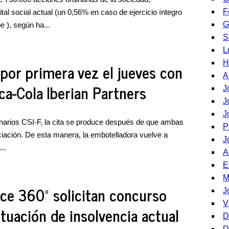
F
al social actual (un 0,56% en caso de ejercicio íntegro
G
e ), según ha...
S
L
H
 por primera vez el jueves con
A
ca-Cola Iberian Partners
J
J
J
onarios CSI-F, la cita se produce después de que ambas
P
ciación. De esta manera, la embotelladora vuelve a
J
...
A
E
M
tice 360º solicitan concurso
J
V
ituación de insolvencia actual
D
D