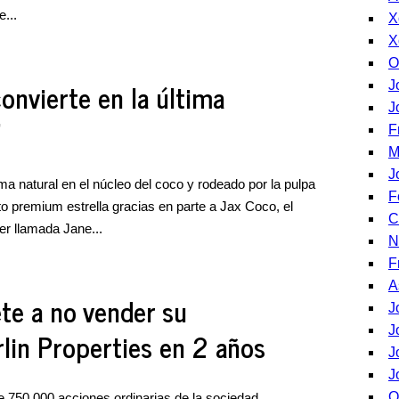
...
X
X
O
onvierte en la última
J
J
'
F
M
J
ma natural en el núcleo del coco y rodeado por la pulpa
F
to premium estrella gracias en parte a Jax Coco, el
C
er llamada Jane...
N
F
A
e a no vender su
J
J
rlin Properties en 2 años
J
J
O
e 750.000 acciones ordinarias de la sociedad,