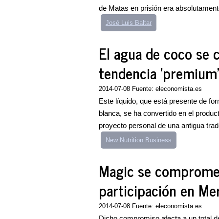
de Matas en prisión era absolutamente
José Luis Baltar
El agua de coco se c
tendencia 'premium
2014-07-08 Fuente: eleconomista.es
Este líquido, que está presente de for
blanca, se ha convertido en el produc
proyecto personal de una antigua trad
New Nutrition Business
Magic se compromet
participación en Me
2014-07-08 Fuente: eleconomista.es
Dicho compromiso afecta a un total d