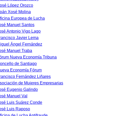
osé López Orozco
oán Xosé Molina
ficina Europea de Lucha
osé Manuel Santos
osé Antonio Vigo Lago
rancisco Javier Lema
iguel Ángel Fernández
osé Manuel Traba
órum Nueva Economía Tribuna
oncello de Santiago
ueva Economía Fórum
rancisco Fernández Liñares
sociación de Mujeres Empresarias
osé Eugenio Galindo
osé Manuel Val
osé Luis Suárez Conde
osé Luis Raposo
ficina de Lucha Antifraude