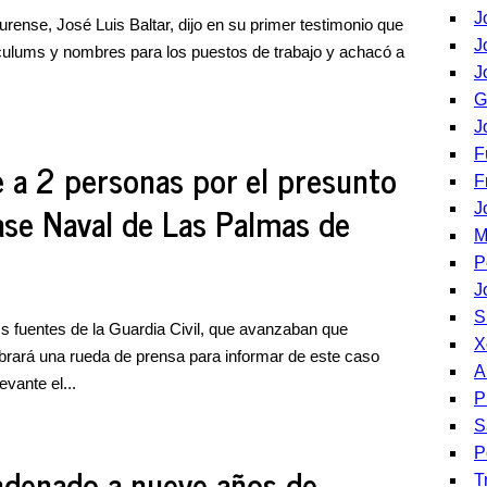
J
urense, José Luis Baltar, dijo en su primer testimonio que
J
ículums y nombres para los puestos de trabajo y achacó a
J
G
J
F
e a 2 personas por el presunto
F
se Naval de Las Palmas de
J
M
P
J
S
s fuentes de la Guardia Civil, que avanzaban que
X
brará una rueda de prensa para informar de este caso
A
evante el...
P
S
P
ondenado a nueve años de
T