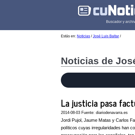
Buscador y archiv
Estás en:
Noticias
/
José Luis Baltar
/
Noticias de Jos
La justicia pasa fac
2014-08-03 Fuente: diariodenavarra.es
Jordi Pujol, Jaume Matas y Carlos Fab
políticos cuyas irregularidades han c