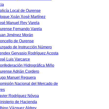
cia
olicía Local de Ourense
loque Xoán Xosé Martínez
osé Manuel Rey Varela
urense Fernando Varela
uan Jiménez Morán
oncello de Ourense
uzgado de Instrucción Número
endex Gervasio Rodríguez Acosta
osé Luis Varcarce
onfederación Hidrográfica Miño
urense Adrián Cordero
ugo Manuel Reguera
omisión Nacional del Mercado de
res
avier Rodríguez Nóvoa
inisterio de Hacienda
lbino Vázquez Aldrey