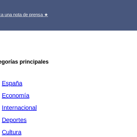
ca una nota de prensa ★
egorías principales
España
Economía
Internacional
Deportes
Cultura