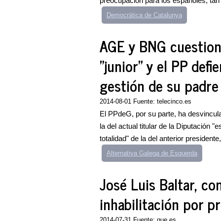
preocupación para los españoles, tan 
Democrática de Catalunya
AGE y BNG cuestiona
"junior" y el PP defi
gestión de su padre
2014-08-01 Fuente: telecinco.es
El PPdeG, por su parte, ha desvincula
la del actual titular de la Diputació
totalidad" de la del anterior presidente
Alternativa Galega de Esquerda
José Luis Baltar, c
inhabilitación por p
2014-07-31 Fuente: que.es