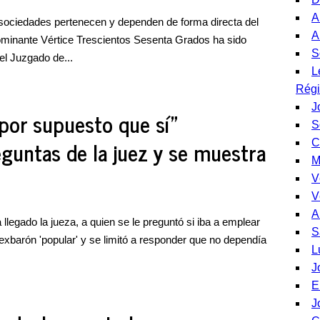
A
sociedades pertenecen y dependen de forma directa del
A
ominante Vértice Trescientos Sesenta Grados ha sido
S
el Juzgado de...
L
Rég
J
"por supuesto que sí"
S
eguntas de la juez y se muestra
C
M
V
V
A
 llegado la jueza, a quien se le preguntó si iba a emplear
S
 exbarón 'popular' y se limitó a responder que no dependía
L
J
E
J