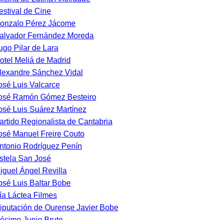
estival de Cine
onzalo Pérez Jácome
alvador Fernández Moreda
ugo Pilar de Lara
otel Meliá de Madrid
lexandre Sánchez Vidal
osé Luis Valcarce
osé Ramón Gómez Besteiro
osé Luis Suárez Martínez
artido Regionalista de Cantabria
osé Manuel Freire Couto
ntonio Rodríguez Penín
stela San José
iguel Ángel Revilla
osé Luis Baltar Bobe
ía Láctea Filmes
iputación de Ourense Javier Bobe
écimo Junio Bruto