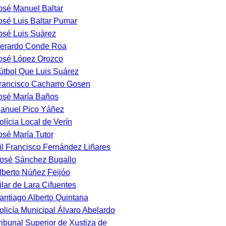
osé Manuel Baltar
osé Luis Baltar Pumar
osé Luis Suárez
erardo Conde Roa
osé López Orozco
útbol Que Luis Suárez
rancisco Cacharro Gosen
osé María Baños
anuel Pico Yáñez
olícia Local de Verín
osé María Tutor
il Francisco Fernández Liñares
osé Sánchez Bugallo
lberto Núñez Feijóo
ilar de Lara Cifuentes
antiago Alberto Quintana
olicía Municipal Álvaro Abelardo
ribunal Superior de Xustiza de