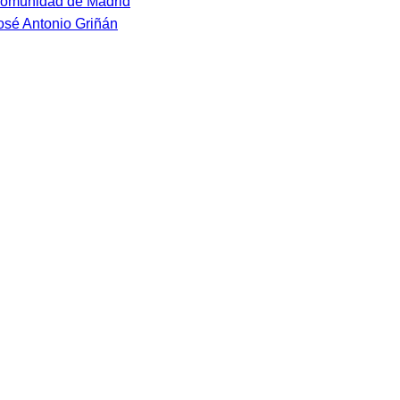
omunidad de Madrid
osé Antonio Griñán