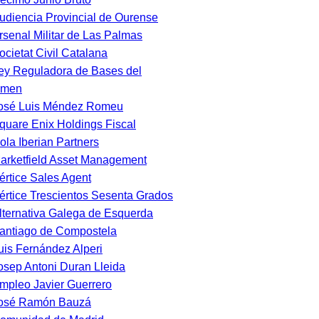
udiencia Provincial de Ourense
rsenal Militar de Las Palmas
ocietat Civil Catalana
ey Reguladora de Bases del
imen
osé Luis Méndez Romeu
quare Enix Holdings Fiscal
ola Iberian Partners
arketfield Asset Management
értice Sales Agent
értice Trescientos Sesenta Grados
lternativa Galega de Esquerda
antiago de Compostela
uis Fernández Alperi
osep Antoni Duran Lleida
mpleo Javier Guerrero
osé Ramón Bauzá