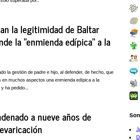
solo superada por..
n la legitimidad de Baltar
ende la "enmienda edípica" a la
do la gestión de padre e hijo, al defender, de hecho, que
n "es en muchos aspectos una enmienda edípica a la
, y ha pedido...
ondenado a nueve años de
Son
revaricación
J
D