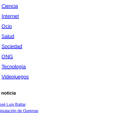
Ciencia
Internet
Ocio
Salud
Sociedad
ONG
Tecnología
Videojuegos
 noticia
osé Luis Baltar
iputación de Ourense