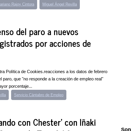
ariano Rajoy Cintora
Miguel Ángel Revilla
enso del paro a nuevos
gistrados por acciones de
ra Política de Cookies.reacciones a los datos de febrero
l paro, que "no responde a la creación de empleo real"
yor porcentaje...
illa
Servicio Cántabro de Empleo
jando con Chester' con Iñaki
Son