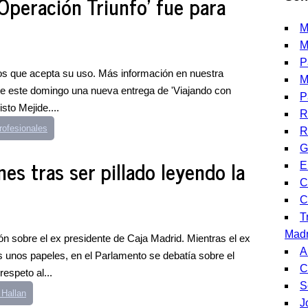
'Operación Triunfo' fue para
M
M
P
os que acepta su uso. Más información en nuestra
M
te este domingo una nueva entrega de 'Viajando con
P
sto Mejide....
R
rofesionales
R
G
nes tras ser pillado leyendo la
E
C
C
T
Madr
n sobre el ex presidente de Caja Madrid. Mientras el ex
A
as unos papeles, en el Parlamento se debatía sobre el
C
respeto al...
S
 Hallan
J