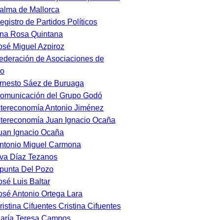
alma de Mallorca
egistro de Partidos Políticos
na Rosa Quintana
osé Miguel Azpiroz
ederación de Asociaciones de
io
rnesto Sáez de Buruaga
omunicación del Grupo Godó
ntereconomía Antonio Jiménez
ntereconomía Juan Ignacio Ocaña
uan Ignacio Ocaña
ntonio Miguel Carmona
va Díaz Tezanos
punta Del Pozo
osé Luis Baltar
osé Antonio Ortega Lara
ristina Cifuentes Cristina Cifuentes
aría Teresa Campos