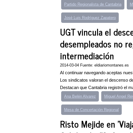
Partido Regionalista de Cantabria
M
José Luis Rodríguez Zapatero
UGT vincula el desc
desempleados no re
intermediación
2014-03-04 Fuente: eldiariomontanes.es
Al continuar navegando aceptas nuest
Los sindicatos valoran el descenso de
Destacan que Cantabria registró el ma
Ana Belén Alvarez
Miguel Angel Rev
Mesa de Concertación Regional
Risto Mejide en 'Via