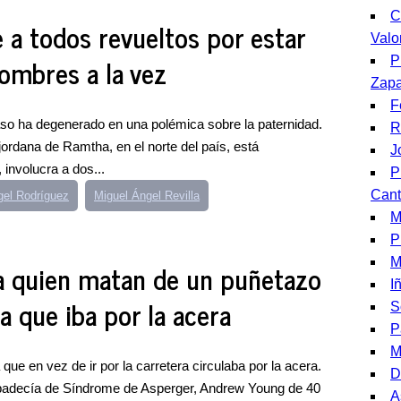
C
 a todos revueltos por estar
Valo
ombres a la vez
P
Zapa
F
so ha degenerado en una polémica sobre la paternidad.
R
jordana de Ramtha, en el norte del país, está
J
 involucra a dos...
P
Cant
gel Rodríguez
Miguel Ángel Revilla
M
P
M
 a quien matan de un puñetazo
I
ta que iba por la acera
S
P
M
a que en vez de ir por la carretera circulaba por la acera.
D
padecía de Síndrome de Asperger, Andrew Young de 40
A