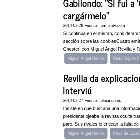
Gabilondo: "Si fui a 
cargármelo"
2014-02-28 Fuente: formulatv.com
Si continúa en el mismo, consideram
sección sobre las cookiesCuatro emi
Chester' con Miguel Ángel Revilla y Ri
Miguel Ángel Revilla
Risto Mejide P
Revilla da explicacio
Interviú
2014-02-27 Fuente: telecinco.es
Insiste en que buscaba una informació
presidente ojeaba la revista oculta tr
paro. Sus rivales le critican la falta de 
Miguel Ángel Revilla
Paco de Lucía