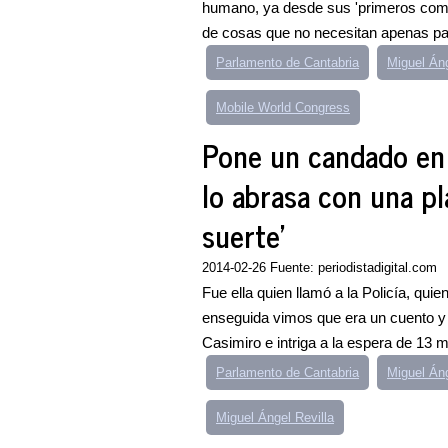
humano, ya desde sus 'primeros comp
de cosas que no necesitan apenas pal
Parlamento de Cantabria
Miguel Án
Mobile World Congress
Pone un candado en 
lo abrasa con una p
suerte'
2014-02-26 Fuente: periodistadigital.com
Fue ella quien llamó a la Policía, qui
enseguida vimos que era un cuento y 
Casimiro e intriga a la espera de 13 mi
Parlamento de Cantabria
Miguel Án
Miguel Ángel Revilla