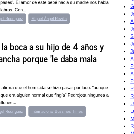
ases'. El amor de este bebé hacia su madre nos habla
G
abras. Con...
J
gel Rodríguez
Miguel Ángel Revilla
A
J
S
la boca a su hijo de 4 años y
J
J
lancha porque 'le daba mala
A
P
A
P
en afirma que el homicida se hizo pasar por loco: "aunque
P
que era alguien normal que fingía".Pedrojota ningunea a
R
llones...
U
L
gel Rodríguez
Internacional Bussines Times
M
R
M