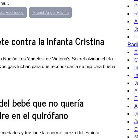
na...
P
gel Rodríguez
Miguel Ángel Revilla
R
A
J
e contra la Infanta Cristina
F
Rad
E
 Nación Los 'ángeles' de Victoria's Secret olvidan el frío
C
Dos gais luchan para que reconozcan a su hijo Una buena
I
I
J
A
 del bebé que no quería
E
A
re en el quirófano
J
J
C
nimiedades y trasluce la enorme fuerza del espíritu
M