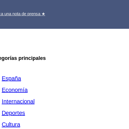
ca una nota de prensa ★
egorías principales
España
Economía
Internacional
Deportes
Cultura