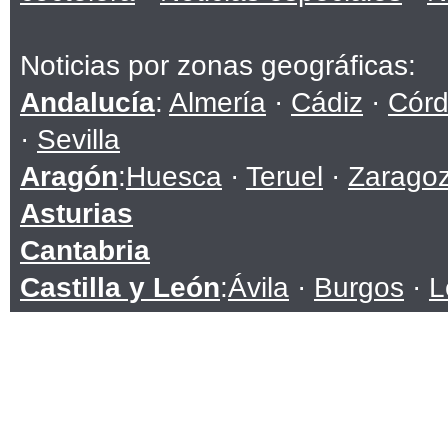
Noticias por zonas geográficas:
Andalucía
:
Almería
·
Cádiz
·
Cór
·
Sevilla
Aragón
:
Huesca
·
Teruel
·
Zarago
Asturias
Cantabria
Castilla y León
:
Ávila
·
Burgos
·
L
Soria
·
Valladolid
·
Zamora
Castilla-La Mancha
:
Albacete
·
C
Toledo
Cataluña
:
Barcelona
·
Girona
·
Lle