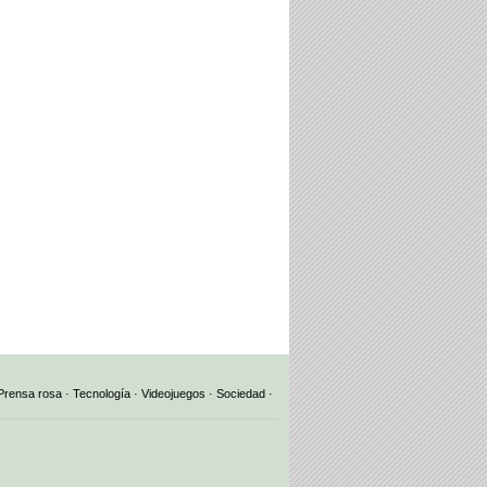
Prensa rosa
·
Tecnología
·
Videojuegos
·
Sociedad
·