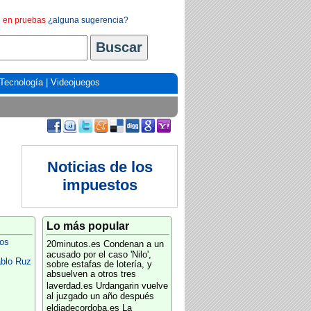
en pruebas
¿alguna sugerencia?
Tecnología
|
Videojuegos
Noticias de los
impuestos
Lo más popular
os
20minutos.es
Condenan a un
acusado por el caso 'Nilo',
ablo Ruz
sobre estafas de lotería, y
absuelven a otros tres
laverdad.es
Urdangarin vuelve
al juzgado un año después
eldiadecordoba.es
La