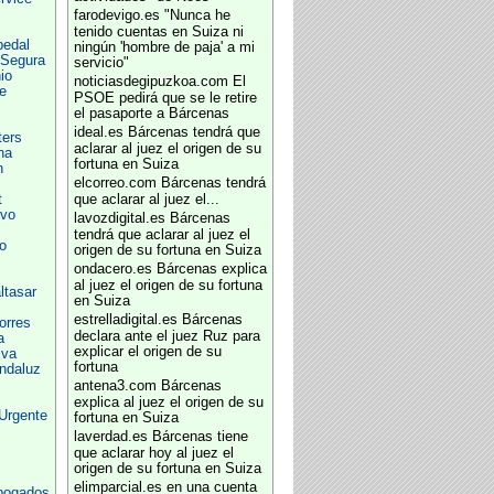
farodevigo.es
"Nunca he
tenido cuentas en Suiza ni
pedal
ningún 'hombre de paja' a mi
 Segura
servicio"
io
noticiasdegipuzkoa.com
El
e
PSOE pedirá que se le retire
el pasaporte a Bárcenas
ideal.es
Bárcenas tendrá que
ers
aclarar al juez el origen de su
na
fortuna en Suiza
n
elcorreo.com
Bárcenas tendrá
t
que aclarar al juez el...
rvo
lavozdigital.es
Bárcenas
tendrá que aclarar al juez el
o
origen de su fortuna en Suiza
ondacero.es
Bárcenas explica
al juez el origen de su fortuna
ltasar
en Suiza
estrelladigital.es
Bárcenas
orres
declara ante el juez Ruz para
a
explicar el origen de su
iva
fortuna
ndaluz
antena3.com
Bárcenas
explica al juez el origen de su
 Urgente
fortuna en Suiza
laverdad.es
Bárcenas tiene
que aclarar hoy al juez el
origen de su fortuna en Suiza
elimparcial.es
en una cuenta
Abogados