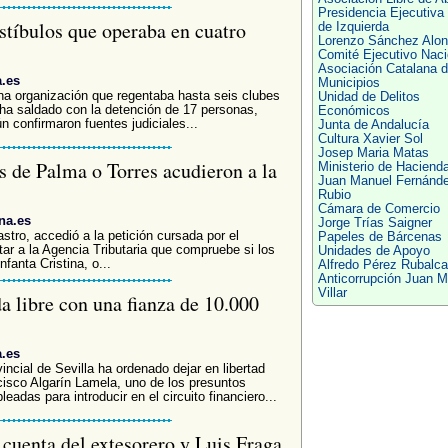
Presidencia Ejecutiva
tíbulos que operaba en cuatro
de Izquierda
Lorenzo Sánchez Alo
Comité Ejecutivo Naci
Asociación Catalana 
a.es
Municipios
na organización que regentaba hasta seis clubes
Unidad de Delitos
 ha saldado con la detención de 17 personas,
Económicos
 confirmaron fuentes judiciales...
Junta de Andalucía
Cultura Xavier Sol
Josep Maria Matas
es de Palma o Torres acudieron a la
Ministerio de Haciend
Juan Manuel Fernánd
Rubio
Cámara de Comercio
na.es
Jorge Trías Saigner
stro, accedió a la petición cursada por el
Papeles de Bárcenas
tar a la Agencia Tributaria que compruebe si los
Unidades de Apoyo
fanta Cristina, o...
Alfredo Pérez Rubalc
Anticorrupción Juan M
Villar
a libre con una fianza de 10.000
a.es
ncial de Sevilla ha ordenado dejar en libertad
cisco Algarín Lamela, uno de los presuntos
adas para introducir en el circuito financiero...
 cuenta del extesorero y Luis Fraga