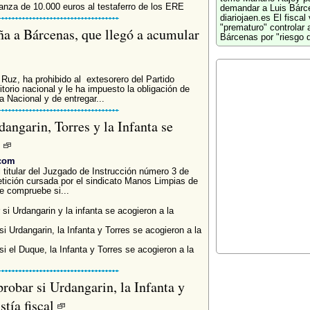
fianza de 10.000 euros al testaferro de los ERE
demandar a Luis Bárc
diariojaen.es
El fiscal
"prematuro" controlar 
aña a Bárcenas, que llegó a acumular
Bárcenas por "riesgo 
o Ruz, ha prohibido al extesorero del Partido
itorio nacional y le ha impuesto la obligación de
 Nacional y de entregar...
angarin, Torres y la Infanta se
l
.com
tular del Juzgado de Instrucción número 3 de
etición cursada por el sindicato Manos Limpias de
ue compruebe si...
si Urdangarin y la infanta se acogieron a la
i Urdangarin, la Infanta y Torres se acogieron a la
i el Duque, la Infanta y Torres se acogieron a la
robar si Urdangarin, la Infanta y
stía fiscal