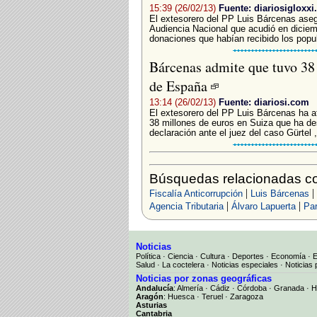
15:39 (26/02/13)
Fuente: diariosigloxx
El extesorero del PP Luis Bárcenas ase
Audiencia Nacional que acudió en diciem
donaciones que habían recibido los popula
Bárcenas admite que tuvo 38 m
de España
13:14 (26/02/13)
Fuente: diariosi.com
El extesorero del PP Luis Bárcenas ha a
38 millones de euros en Suiza que ha de
declaración ante el juez del caso Gürtel ,
Búsquedas relacionadas con
|
|
Fiscalía Anticorrupción
Luis Bárcenas
|
|
Agencia Tributaria
Álvaro Lapuerta
Par
Noticias
Política
·
Ciencia
·
Cultura
·
Deportes
·
Economía
·
Salud
·
La coctelera
·
Noticias especiales
·
Noticias 
Noticias por zonas geográficas
Andalucía
:
Almería
·
Cádiz
·
Córdoba
·
Granada
·
H
Aragón
:
Huesca
·
Teruel
·
Zaragoza
Asturias
Cantabria