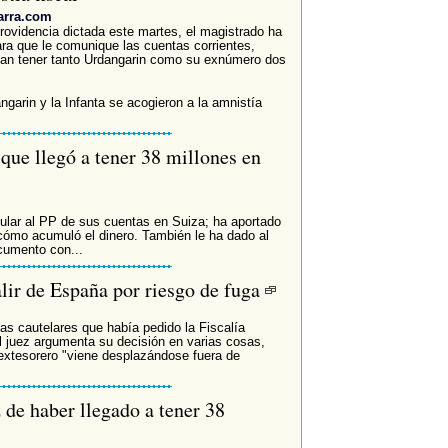
arra.com
dencia dictada este martes, el magistrado ha
ra que le comunique las cuentas corrientes,
dan tener tanto Urdangarin como su exnúmero dos
ngarin y la Infanta se acogieron a la amnistía
que llegó a tener 38 millones en
cular al PP de sus cuentas en Suiza; ha aportado
cómo acumuló el dinero. También le ha dado al
cumento con...
alir de España por riesgo de fuga
as cautelares que había pedido la Fiscalía
l juez argumenta su decisión en varias cosas,
l extesorero "viene desplazándose fuera de
z de haber llegado a tener 38