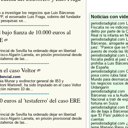
 a investigar los negocios que Luis Bárcenas
Noticias con vid
P, el exsenador Luis Fraga, sobrino del fundador
s pesquisas se...
periodistadigital.com
L
Fiscalía no ve indicio
 bajo fianza de 10.000 euros al
delito por parte de la 
Real ni la infanta en 
RE
periodistadigital.com
L
Bárcenas, arrogante an
juez: "Parece que se 
ncial de Sevilla ha ordenado dejar en libertad
puesto de moda las lib
isco Algarín Lamela, en prisión provisional desde
periodistadigital.com
L
taferros de las...
fiscalía pedirá al juez
prohíba a Luis Bárcena
de España
n el caso Voltor
periodistadigital.com
C
posa como rubia fatal 
dencial.com
Mundo para desmarca
ia Munar y exdirector general de IB3 y
los negocios sucios d
toni Martorell, ha sido imputado en el caso Voltor
Urdangarín
ción número 10 de...
periodistadigital.com
Bárcenas va a la Audi
0 euros al 'testaferro' del caso ERE
Nacional a tratr de exp
fortuna en Suiza
periodistadigital.com
E
s
dio de baja a Bárcenas
ncial de Sevilla ha ordenado dejar en libertad
que 'El País' publicó 
isco Algarín Lamela, en prisión provisional desde
cuentas
taferros de las...
periodistadigital.com
teme Mariano Rajoy p