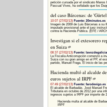
petición cursada por el sindicato Manos 
Pascual Vives, ha señalado que los Duq
del caso Bárcenas: de 'Gürtel
10:07 (27/02/13)
Fuente: 20minutos.es
Imagen de 2009 de Luis Bárcenas a su l
imputado provisional ante el juez instruct
contra la Hacienda Pública. (EFE / ARCH
Investigan si el extesorero r
en Suiza
08:37 (27/02/13)
Fuente: lavozdegalicia
La Fiscalía Anticorrupción comenzó a in
Suiza con su gran amigo en el PP, el exs
partido, Manuel Fraga. El inicio de las p
Hacienda multó al alcalde de
euros sujetos al IRPF
07:49 (27/02/13)
Fuente: farodevigo.es
El alcalde de Barbadás, José Manuel Fre
Tributaria en octubre de 2012 por una inf
ingresos sujetos a IRPF por importe de 2
Hacienda multa al alcalde de Barbad
IRPF