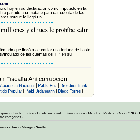
i.com
guró hoy en su declaración como imputado en la
bre pasado a un notario para dar cuenta de las
res porque le llegó un...
illlones y el juez le prohíbe salir
firmado que llegó a acumular una fortuna de hasta
svinculado de las cuentas del PP en su
...
 Fiscalía Anticorrupción
|
|
|
Audiencia Nacional
Pablo Ruz
Dresdner Bank
|
|
|
tido Popular
Iñaki Urdangarin
Diego Torres
España
·
Insólito
·
Internet
·
Internacional
·
Latinoamérica
·
Miradas
·
Medios
·
Ocio
·
ONG
·
por categorías
·
uelva
·
Jaén
·
Málaga
·
Sevilla