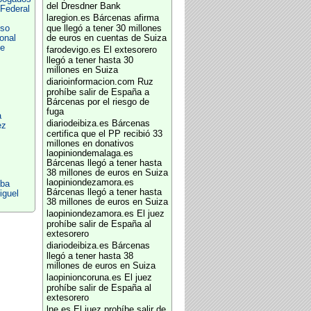
del Dresdner Bank
 Federal
laregion.es
Bárcenas afirma
nso
que llegó a tener 30 millones
onal
de euros en cuentas de Suiza
de
farodevigo.es
El extesorero
llegó a tener hasta 30
millones en Suiza
diarioinformacion.com
Ruz
prohíbe salir de España a
Bárcenas por el riesgo de
fuga
a
diariodeibiza.es
Bárcenas
ez
certifica que el PP recibió 33
millones en donativos
laopiniondemalaga.es
Bárcenas llegó a tener hasta
38 millones de euros en Suiza
laopiniondezamora.es
aba
Bárcenas llegó a tener hasta
iguel
38 millones de euros en Suiza
laopiniondezamora.es
El juez
prohíbe salir de España al
extesorero
diariodeibiza.es
Bárcenas
llegó a tener hasta 38
millones de euros en Suiza
laopinioncoruna.es
El juez
prohíbe salir de España al
extesorero
lne.es
El juez prohíbe salir de