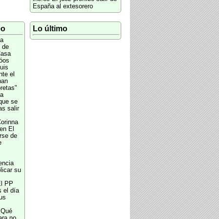
España al extesorero
eo
Lo último
a
s de
Casa
Nóos
uis
te el
han
retas"
a
 que se
s salir
orinna
en El
rse de
e
encia
licar su
l PP
 el día
sus
¿Qué
ara no