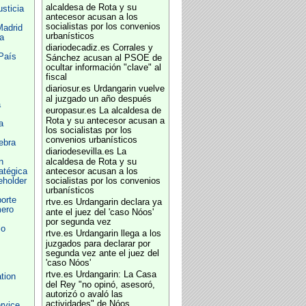
alcaldesa de Rota y su
usticia
antecesor acusan a los
socialistas por los convenios
Madrid
urbanísticos
a
diariodecadiz.es
Corrales y
 País
Sánchez acusan al PSOE de
ocultar información "clave" al
fiscal
diariosur.es
Urdangarin vuelve
al juzgado un año después
a
europasur.es
La alcaldesa de
Rota y su antecesor acusan a
a
los socialistas por los
convenios urbanísticos
ebra
diariodesevilla.es
La
n
alcaldesa de Rota y su
atégica
antecesor acusan a los
eholder
socialistas por los convenios
urbanísticos
orte
rtve.es
Urdangarin declara ya
ero
ante el juez del 'caso Nóos'
por segunda vez
lo
rtve.es
Urdangarin llega a los
juzgados para declarar por
segunda vez ante el juez del
'caso Nóos'
rtve.es
Urdangarin: La Casa
tion
del Rey "no opinó, asesoró,
autorizó o avaló las
actividades" de Nóos
rvice