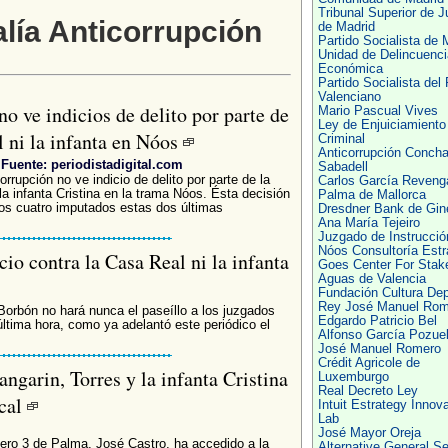
Tribunal Superior de J
alía Anticorrupción
de Madrid
Partido Socialista de 
Unidad de Delincuenci
Económica
Partido Socialista del
Valenciano
no ve indicios de delito por parte de
Mario Pascual Vives
Ley de Enjuiciamiento
l ni la infanta en Nóos
Criminal
Anticorrupción Conch
Fuente: periodistadigital.com
Sabadell
orrupción no ve indicio de delito por parte de la
Carlos García Reveng
la infanta Cristina en la trama Nóos. Ésta decisión
Palma de Mallorca
los cuatro imputados estas dos últimas
Dresdner Bank de Gin
Ana María Tejeiro
Juzgado de Instrucció
Nóos Consultoría Estr
cio contra la Casa Real ni la infanta
Goes Center For Stak
Aguas de Valencia
Fundación Cultura Dep
Rey José Manuel Rom
Borbón no hará nunca el paseíllo a los juzgados
Edgardo Patricio Bel
tima hora, como ya adelantó este periódico el
Alfonso García Pozue
José Manuel Romero
Crédit Agricole de
angarin, Torres y la infanta Cristina
Luxemburgo
Real Decreto Ley
scal
Intuit Estrategy Innova
Lab
José Mayor Oreja
mero 3 de Palma, José Castro, ha accedido a la
Alternative General Se