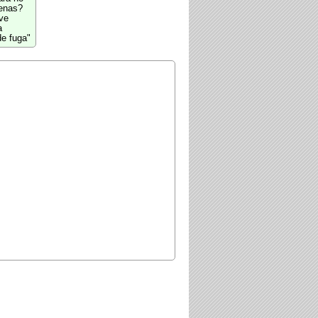
enas?
 ve
a
de fuga"