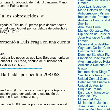
Limpias. El abogado de Iñaki Urdangarin, Mario
Limited
ues de Palma no se...
José Luis Izquierdo
María Dolores de Cos
Anticorrupción Miriam
' a los sobresueldos.
Impuesto del Patrimon
Audiencia Provincial d
Sevilla
legada al Tribunal Supremo para declarar como
Ana Rosa Curra
or del 'caso Gürtel' por los delitos de cohecho y
Manuel Gónzález Peet
IVO)El 17 de...
Diputación de Barcelo
Juan Francisco Algarí
epresentó a Luis Fraga en una cuenta
Lamela
Malentendido de Alber
Cayetana Guillén Cue
Cristina de Borbón
.es
Domingo Sánchez Riz
vestigar los negocios que Luis Bárcenas tenía en
Francisco José Yáñez
enador Luis Fraga, sobrino del fundador del
Ayuntamiento de Rota
esquisas se hizo...
Audiencia Nacional Ba
Garzón
Instituto Nóos Diego T
 Barbadás por ocultar 208.068
Sevilla Ana Rosa Curr
Unidad Central Operat
Defensor del Pueblo A
Unidad de Auxilio
Duque de Palma
ire Couto (PP), fue sancionado por la Agencia
Distripack Transporte
racción grave derivada de la ocultación de
Casa del Rey
08.068 euros, entre 2007 y...
Museo del Prado
Ministerio de Justicia
ás con 16.000 euros por ocultar ingresos en el
José Javier Esparza
Asociación Libre de 