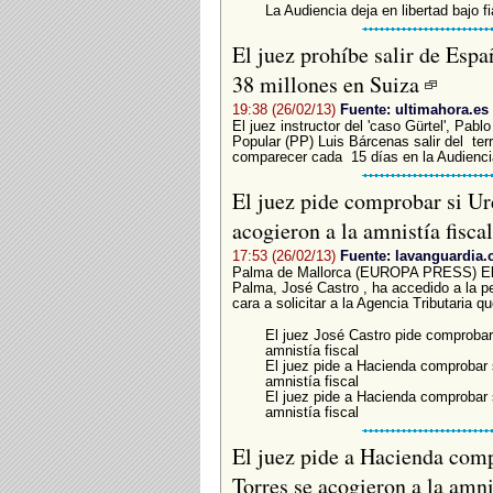
La Audiencia deja en libertad bajo 
El juez prohíbe salir de Esp
38 millones en Suiza
19:38 (26/02/13)
Fuente: ultimahora.es
El juez instructor del 'caso Gürtel', Pabl
Popular (PP) Luis Bárcenas salir del terr
comparecer cada 15 días en la Audiencia
El juez pide comprobar si Urd
acogieron a la amnistía fisca
17:53 (26/02/13)
Fuente: lavanguardia
Palma de Mallorca (EUROPA PRESS) El ti
Palma, José Castro , ha accedido a la p
cara a solicitar a la Agencia Tributaria q
El juez José Castro pide comprobar 
amnistía fiscal
El juez pide a Hacienda comprobar s
amnistía fiscal
El juez pide a Hacienda comprobar s
amnistía fiscal
El juez pide a Hacienda comp
Torres se acogieron a la amni