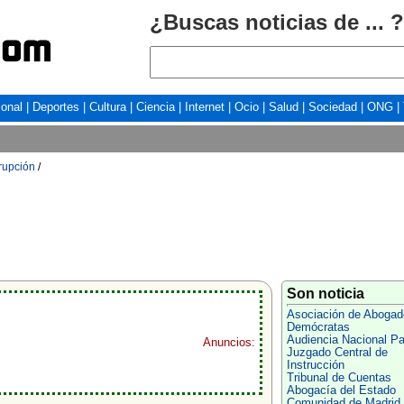
¿Buscas noticias de ... ?
ional
|
Deportes
|
Cultura
|
Ciencia
|
Internet
|
Ocio
|
Salud
|
Sociedad
|
ONG
|
rrupción
/
Son noticia
Asociación de Abogad
Demócratas
Audiencia Nacional P
Anuncios:
Juzgado Central de
Instrucción
Tribunal de Cuentas
Abogacía del Estado
Comunidad de Madrid