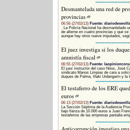
Desmantelada una red de pros
provincias
06:56 (27/02/13)
Fuente: diariodesevill
. La Policía Nacional ha desmantelado u
de alterne en cuatro provincias y que se
aunque hay otros nueve imputados, según
El juez investiga si los duqu
amnistía fiscal
06:55 (27/02/13)
Fuente: laopinioncoru
El juez instructor del caso Nóos, José Ca
sindicato Manos Limpias de cara a solici
duques de Palma, Iñaki Urdangarín y la In
El testaferro de los ERE qued
euros
06:13 (27/02/13)
Fuente: diariodesevill
La Sección Séptima de la Audiencia Provi
bajo fianza de 10.000 euros a Juan Fran
testaferros de las empresas pantalla emple
Anticorrupción investiga una