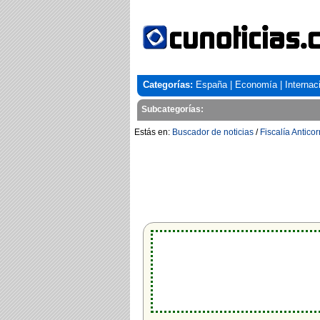
Categorías:
España
|
Economía
|
Internac
Subcategorías:
Estás en:
Buscador de noticias
/
Fiscalía Antico