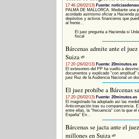
17:46 (26/02/13)
Fuente: noticiasdenav
PALMA DE MALLORCA. Mediante una provi
acordado asimismo oficiar a Hacienda pa
depósitos y activos financieros que pue
al frente...
El juez pregunta a Hacienda si Urda
fiscal
Bárcenas admite ante el juez 
Suiza
17:20 (26/02/13)
Fuente: 20minutos.es
El extesorero del PP ha vuelto a desvin
documentos y explicado "con amplitud" 
juez Ruz de la Audiencia Nacional un do
El juez prohíbe a Bárcenas s
17:20 (26/02/13)
Fuente: 20minutos.es
El magistrado ha adoptado así las medid
Anticorrupción tras su comparecencia. E
entre ellas, la "frecuencia" con la que e
España" En...
Bárcenas se jacta ante el jue
millones en Suiza