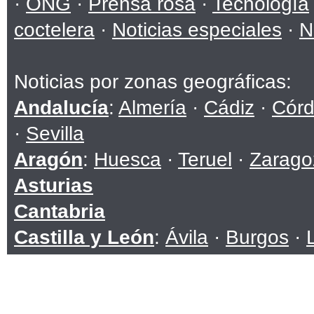
·
ONG
·
Prensa rosa
·
Tecnología
coctelera
·
Noticias especiales
·
N
Noticias por zonas geográficas:
Andalucía
:
Almería
·
Cádiz
·
Cór
·
Sevilla
Aragón
:
Huesca
·
Teruel
·
Zarago
Asturias
Cantabria
Castilla y León
:
Ávila
·
Burgos
·
Soria
·
Valladolid
·
Zamora
Castilla-La Mancha
:
Albacete
·
C