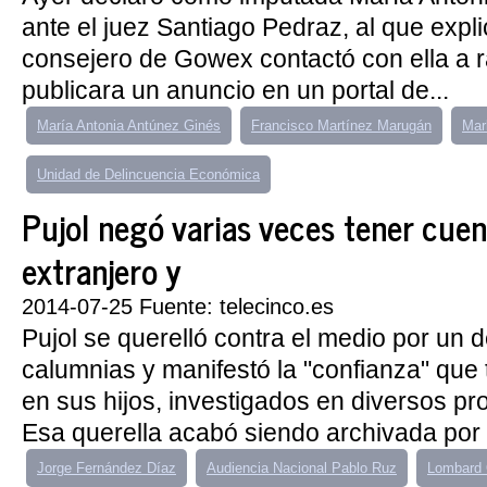
ante el juez Santiago Pedraz, al que expl
consejero de Gowex contactó con ella a r
publicara un anuncio en un portal de...
María Antonia Antúnez Ginés
Francisco Martínez Marugán
Mar
Unidad de Delincuencia Económica
Pujol negó varias veces tener cuen
extranjero y
2014-07-25 Fuente: telecinco.es
Pujol se querelló contra el medio por un de
calumnias y manifestó la "confianza" que
en sus hijos, investigados en diversos pro
Esa querella acabó siendo archivada por 
Jorge Fernández Díaz
Audiencia Nacional Pablo Ruz
Lombard 