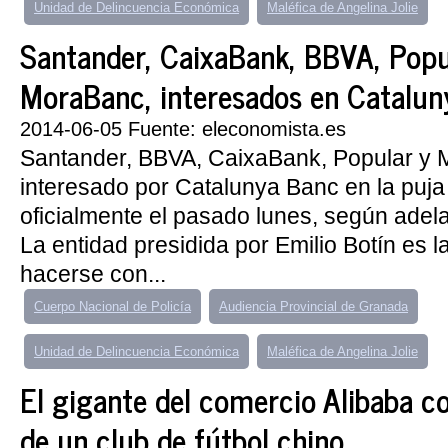
Unidad de Delincuencia Económica
Maléfica de Angelina Jolie
Santander, CaixaBank, BBVA, Popu
MoraBanc, interesados en Catalun
2014-06-05 Fuente: eleconomista.es
Santander, BBVA, CaixaBank, Popular y
interesado por Catalunya Banc en la puja
oficialmente el pasado lunes, según adel
La entidad presidida por Emilio Botín es la
hacerse con...
Cuerpo Nacional de Policía
Audiencia Provincial de Granada
Unidad de Delincuencia Económica
Maléfica de Angelina Jolie
El gigante del comercio Alibaba 
de un club de fútbol chino