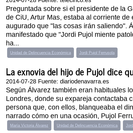
2014-07-28 Fuente: telecinco.es
Preguntada sobre si el presidente de la Ge
de CiU, Artur Mas, estaba al corriente de
augurado que "las cosas irán saliendo". 
manifestado que "Jordi Pujol miente pato
ha...
Unidad de Delincuencia Económica
Jordi Pujol Ferrusola
La exnovia del hijo de Pujol dice que
2014-07-28 Fuente: diariodenavarra.es
Según Álvarez también eran habituales lo
Londres, donde su expareja contactaba co
persona que, con ellos, blanqueaba el din
narrado cómo en una ocasión, Pujol Ferrus
María Victoria Álvarez
Unidad de Delincuencia Económica
Jord