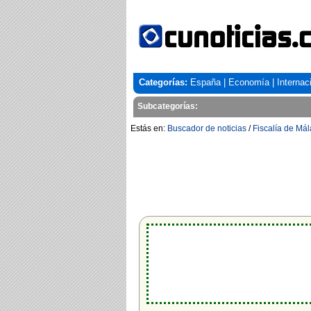
Categorías:
España
|
Economía
|
Internac
Subcategorías:
Estás en:
Buscador de noticias
/
Fiscalía de Má