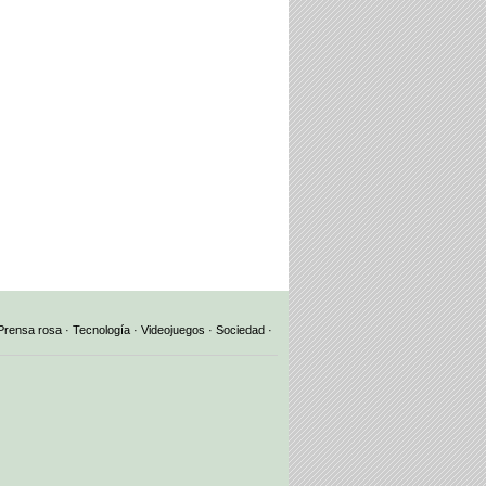
Prensa rosa
·
Tecnología
·
Videojuegos
·
Sociedad
·