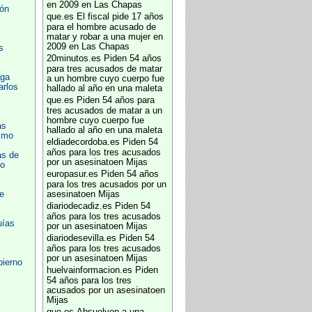
en 2009 en Las Chapas
ión
que.es
El fiscal pide 17 años
para el hombre acusado de
matar y robar a una mujer en
2009 en Las Chapas
s
20minutos.es
Piden 54 años
para tres acusados de matar
aga
a un hombre cuyo cuerpo fue
arlos
hallado al año en una maleta
que.es
Piden 54 años para
tres acusados de matar a un
hombre cuyo cuerpo fue
as
hallado al año en una maleta
imo
eldiadecordoba.es
Piden 54
años para los tres acusados
as de
por un asesinatoen Mijas
eo
europasur.es
Piden 54 años
para los tres acusados por un
e
asesinatoen Mijas
diariodecadiz.es
Piden 54
años para los tres acusados
uías
por un asesinatoen Mijas
diariodesevilla.es
Piden 54
años para los tres acusados
por un asesinatoen Mijas
bierno
huelvainformacion.es
Piden
54 años para los tres
acusados por un asesinatoen
Mijas