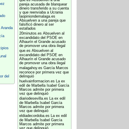
que.es
Absuelven a una
mez
pareja acusada de blanquear
dinero transferido a su cuenta
y que reenviaba a Ucrania
tado
laopiniondemalaga.es
Absuelven a una pareja que
falsificó dinero al ser
 Aranda
estafados
20minutos.es
Absuelven al
cía
excandidato del PSOE en
Alhaurín el Grande acusado
de promover una obra ilegal
ipios
que.es
Absuelven al
excandidato del PSOE en
unal
Alhaurín el Grande acusado
de promover una obra ilegal
malagahoy.es
García Marcos
reconoce por primera vez que
or del
delinquió
huelvainformacion.es
La ex
edil de Marbella Isabel García
Marcos admite por primera
vez que delinquió
diariodesevilla.es
La ex edil
de Marbella Isabel García
Marcos admite por primera
vez que delinquió
eldiadecordoba.es
La ex edil
de Marbella Isabel García
Marcos admite por primera
vez que delinquió