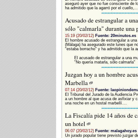
aseguró ayer que no fue consciente de l
ha admitido que la agarró por el cuello,...
Acusado de estrangular a una
sólo "calmarla" durante una 
15:19 (20/02/12)
Fuente: 20minutos.es
El hombre acusado de estrangular a una 
(Málaga) ha asegurado este lunes que no
"estaba borracho" y ha admitido que la ag
El acusado de estrangular a una muj
"No quería matarla, sólo calmarla"
Juzgan hoy a un hombre acusa
Marbella
07:14 (20/02/12)
Fuente: laopiniondem
El Tribunal del Jurado de la Audiencia P
a un hombre al que acusa de asfixiar y c
una noche en un hostal marbellí....
La Fiscalía pide 14 años de c
un hotel
06:07 (20/02/12)
Fuente: malagahoy.es
Un jurado popular tiene previsto juzgar 