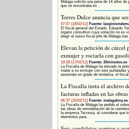
Málaga solicita una pena de 14 años de p
que se encontraba en...
Torres Dulce anuncia que será
07:07 (18/02/12)
Fuente: laopiniondem
El fiscal general del Estado, Eduardo Tor
órgano consultivo cuya votación no es vi
elegir al nuevo fiscal jefe de Málaga tras 
Elevan la petición de cárcel 
exmujer y rociarla con gasol
19:28 (17/02/12)
Fuente: 20minutos.es
La Fiscalía de Málaga ha elevado la pet
matar a su exmujer con seis puñaladas y r
asesinato en grado de tentativa, el fiscal.
La Fiscalía insta el archivo d
facturas infladas en las obra
06:37 (15/02/12)
Fuente: malagahoy.es
La Fiscalía de Málaga ha pedido el sobre
las obras de remodelación de la carreter
la empresa Teconsa, al considerar que tr
elementos para...
Seis candidatos aspiran a ocup