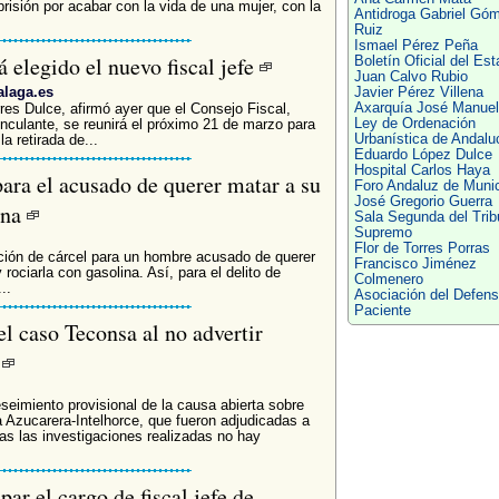
risión por acabar con la vida de una mujer, con la
Antidroga Gabriel Gó
Ruiz
Ismael Pérez Peña
 elegido el nuevo fiscal jefe
Boletín Oficial del Es
Juan Calvo Rubio
alaga.es
Javier Pérez Villena
Axarquía José Manuel
res Dulce, afirmó ayer que el Consejo Fiscal,
Ley de Ordenación
nculante, se reunirá el próximo 21 de marzo para
Urbanística de Andalu
la retirada de...
Eduardo López Dulce
Hospital Carlos Haya
para el acusado de querer matar a su
Foro Andaluz de Munic
José Gregorio Guerra
ina
Sala Segunda del Trib
Supremo
Flor de Torres Porras
ición de cárcel para un hombre acusado de querer
Francisco Jiménez
ociarla con gasolina. Así, para el delito de
Colmenero
..
Asociación del Defens
Paciente
el caso Teconsa al no advertir
s
seimiento provisional de la causa abierta sobre
a Azucarera-Intelhorce, que fueron adjudicadas a
as las investigaciones realizadas no hay
ar el cargo de fiscal jefe de