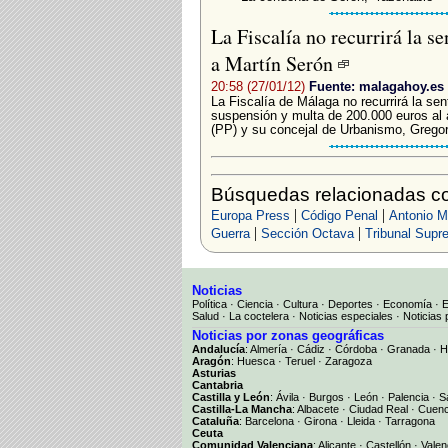
La Fiscalía no recurrirá la s
a Martín Serón
20:58 (27/01/12)
Fuente: malagahoy.es
La Fiscalía de Málaga no recurrirá la s
suspensión y multa de 200.000 euros al 
(PP) y su concejal de Urbanismo, Gregori
Búsquedas relacionadas co
|
|
Europa Press
Código Penal
Antonio M
|
|
Guerra
Sección Octava
Tribunal Supr
Noticias
Política
·
Ciencia
·
Cultura
·
Deportes
·
Economía
·
Salud
·
La coctelera
·
Noticias especiales
·
Noticias 
Noticias por zonas geográficas
Andalucía
:
Almería
·
Cádiz
·
Córdoba
·
Granada
·
H
Aragón
:
Huesca
·
Teruel
·
Zaragoza
Asturias
Cantabria
Castilla y León
:
Ávila
·
Burgos
·
León
·
Palencia
·
S
Castilla-La Mancha
:
Albacete
·
Ciudad Real
·
Cuen
Cataluña
:
Barcelona
·
Girona
·
Lleida
·
Tarragona
Ceuta
Comunidad Valenciana
:
Alicante
·
Castellón
·
Valen