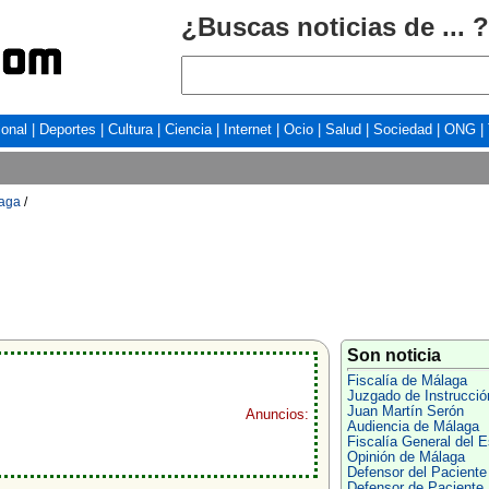
¿Buscas noticias de ... ?
ional
|
Deportes
|
Cultura
|
Ciencia
|
Internet
|
Ocio
|
Salud
|
Sociedad
|
ONG
|
laga
/
Son noticia
Fiscalía de Málaga
Juzgado de Instrucció
Juan Martín Serón
Anuncios:
Audiencia de Málaga
Fiscalía General del 
Opinión de Málaga
Defensor del Paciente
Defensor de Paciente