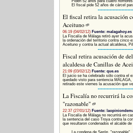
Piden 52 años para cuatro hombres 
El fiscal pide 52 años de cárcel pa
El fiscal retira la acusación 
Aceituno
06:19 (04/02/12)
Fuente: malagahoy.es
La Fiscalía de Málaga retiró ayer la acu
la ordenación del territorio contra cinco 
Aceituno y contra la actual alcaldesa, Pi
Fiscal retira acusación de del
alcaldesa de Canillas de Ace
21:09 (03/02/12)
Fuente: que.es
El juicio se ha celebrado sólo contra el
quedado visto para sentencia MÁLAGA,
retirado este viernes la acusación que ve
La Fiscalía no recurrirá la c
"razonable"
22:37 (27/01/12)
Fuente: laopiniondem
La Fiscalía de Málaga no recurrirá en c
la sentencia del caso Troya contra la cor
que resultaron condenados el alcalde de l
La condena de Serón, "razonable"