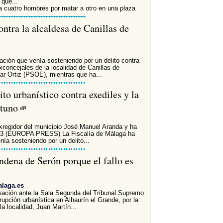
que...
ra cuatro hombres por matar a otro en una plaza
contra la alcaldesa de Canillas de
sación que venía sosteniendo por un delito contra
exconcejales de la localidad de Canillas de
lar Ortiz (PSOE), mientras que ha...
ito urbanístico contra exediles y la
ituno
 exregidor del municipio José Manuel Aranda y ha
 3 (EUROPA PRESS) La Fiscalía de Málaga ha
nía sosteniendo por un delito...
ondena de Serón porque el fallo es
alaga.es
asación ante la Sala Segunda del Tribunal Supremo
rupción urbanística en Alhaurín el Grande, por la
a localidad, Juan Martín...