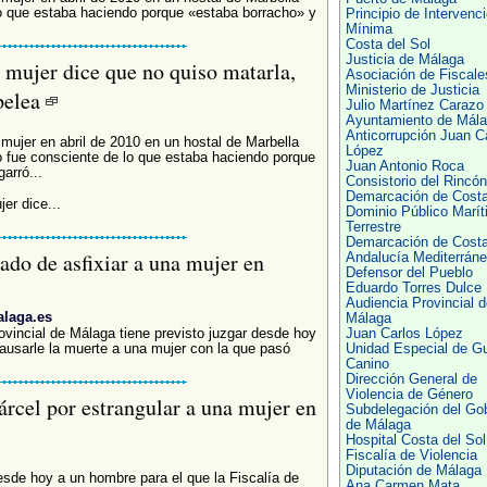
o que estaba haciendo porque «estaba borracho» y
Principio de Intervenc
Mínima
Costa del Sol
Justicia de Málaga
 mujer dice que no quiso matarla,
Asociación de Fiscale
Ministerio de Justicia
pelea
Julio Martínez Carazo
Ayuntamiento de Mál
Anticorrupción Juan C
mujer en abril de 2010 en un hostal de Marbella
López
 fue consciente de lo que estaba haciendo porque
Juan Antonio Roca
arró...
Consistorio del Rincón
Demarcación de Cost
er dice...
Dominio Público Marít
Terrestre
Demarcación de Cost
do de asfixiar a una mujer en
Andalucía Mediterrán
Defensor del Pueblo
Eduardo Torres Dulce
Audiencia Provincial d
alaga.es
Málaga
rovincial de Málaga tiene previsto juzgar desde hoy
Juan Carlos López
ausarle la muerte a una mujer con la que pasó
Unidad Especial de G
Canino
Dirección General de
Violencia de Género
árcel por estrangular a una mujer en
Subdelegación del Go
de Málaga
Hospital Costa del Sol
Fiscalía de Violencia
Diputación de Málaga
desde hoy a un hombre para el que la Fiscalía de
Ana Carmen Mata