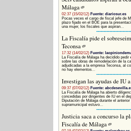
Málaga
02:37 (15/02/12)
Fuente: diariosur.es
Pocas veces el cargo de fiscal jefe de M
plazo fijado en el BOE para la presentac
una mujer, los fiscales que aspiran...
La Fiscalía pide el sobreseim
Teconsa
17:32 (14/02/12)
Fuente: laopiniondem
La Fiscalía de Málaga ha decidido pedir 
sobre las obras de remodelación de la ca
adjudicadas a la empresa Teconsa, al con
no hay elementos...
Investigan las ayudas de IU 
09:37 (07/02/12)
Fuente: abcdesevilla.e
La Fiscalía de Málaga ha abierto diligen
concedidas por dirigentes de IU en el de
Diputación de Málaga durante el anterior
supramunicipal estuvo...
Justicia saca a concurso la pl
Fiscalía de Málaga
07:19 (07/02/12)
Fuente: malagahoy.es