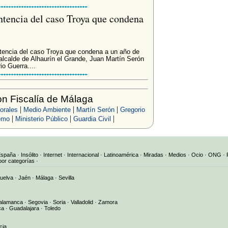
entencia del caso Troya que condena
entencia del caso Troya que condena a un año de
alcalde de Alhaurín el Grande, Juan Martín Serón
o Guerra....
n Fiscalía de Málaga
|
|
|
orales
Medio Ambiente
Martín Serón
Gregorio
|
|
|
emo
Ministerio Público
Guardia Civil
España
·
Insólito
·
Internet
·
Internacional
·
Latinoamérica
·
Miradas
·
Medios
·
Ocio
·
ONG
·
por categorías
·
uelva
·
Jaén
·
Málaga
·
Sevilla
alamanca
·
Segovia
·
Soria
·
Valladolid
·
Zamora
ca
·
Guadalajara
·
Toledo
cia