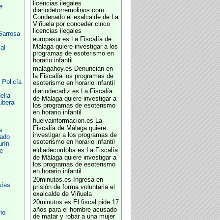
licencias ilegales
e
diariodetorremolinos.com
Condenado el exalcalde de La
Viñuela por conceder cinco
licencias ilegales
Garrosa
europasur.es
La Fiscalía de
Málaga quiere investigar a los
al
programas de esoterismo en
horario infantil
malagahoy.es
Denuncian en
la Fiscalía los programas de
 Policía
esoterismo en horario infantil
diariodecadiz.es
La Fiscalía
ella
de Málaga quiere investigar a
iberal
los programas de esoterismo
en horario infantil
huelvainformacion.es
La
Fiscalía de Málaga quiere
a
investigar a los programas de
tado
esoterismo en horario infantil
rín
eldiadecordoba.es
La Fiscalía
e
de Málaga quiere investigar a
los programas de esoterismo
en horario infantil
20minutos.es
Ingresa en
uías
prisión de forma voluntaria el
exalcalde de Viñuela
20minutos.es
El fiscal pide 17
años para el hombre acusado
io
de matar y robar a una mujer