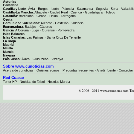
Asturias
Cantabria
Castilla y León
:
Ávila
·
Burgos
·
León
·
Palencia
·
Salamanca
·
Segovia
·
Soria
·
Valladoli
Castilla-La Mancha
:
Albacete
·
Ciudad Real
·
Cuenca
·
Guadalajara
·
Toledo
Cataluña
:
Barcelona
·
Girona
·
Lleida
·
Tarragona
Ceuta
Comunidad Valenciana
:
Alicante
·
Castellón
·
Valencia
Extremadura
:
Badajoz
·
Cáceres
Galicia
:
A Coruña
·
Lugo
·
Ourense
·
Pontevedra
Islas Baleares
Islas Canarias
:
Las Palmas
·
Santa Cruz De Tenerife
La Rioja
Madrid
Melilla
Murcia
Navarra
País Vasco
:
Álava
·
Guipuzcoa
·
Vizcaya
Sobre www.cunoticias.com
Acerca de cunoticias
·
Quiénes somos
·
Preguntas frecuentes
·
Añadir fuente
·
Contactar
Red Cuasar
Toner HP · Noticias de fútbol · Noticias Murcia
© 2006 - 2011 www.cunoticias.com Tod