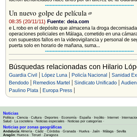
Un nuevo golpe de película
08:35 (20/11/11)
Fuente: deia.com
e L robo en el depósito que almacena la droga decomisada
operaciones policiales en Málaga, cometido en una cámar
con supuestos fallos en la videovigilancia y personal de se
puerta solo en horario de mañana, suma...
Búsquedas relacionadas con Hilario Ló
|
|
|
Guardia Civil
López Luna
Policía Nacional
Sanidad Ext
|
|
|
Bendodo
Remedios Martel
Sindicato Unificado
Audienc
|
|
Paulino Plata
Europa Press
Noticias
Política
·
Ciencia
·
Cultura
·
Deportes
·
Economía
·
España
·
Insólito
·
Internet
·
Internacio
Salud
·
La coctelera
·
Noticias especiales
·
Noticias por categorías
·
Noticias por zonas geográficas
Andalucía
:
Almería
·
Cádiz
·
Córdoba
·
Granada
·
Huelva
·
Jaén
·
Málaga
·
Sevilla
Aragón
:
Huesca
·
Teruel
·
Zaragoza