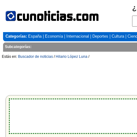
¿
Categorías:
España
|
Economía
|
Internacional
|
Deportes
|
Cultura
|
Cienc
Subcategorías:
Estás en:
Buscador de noticias
/
Hilario López Luna
/