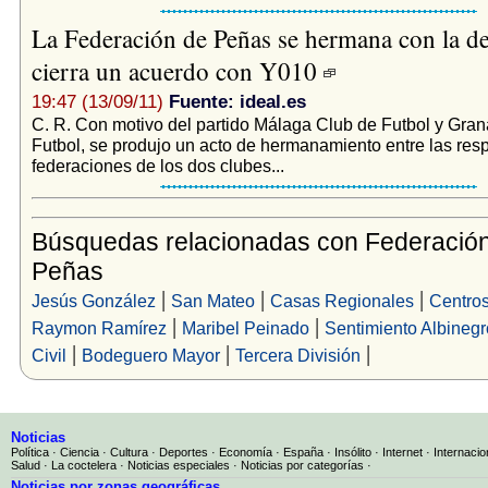
La Federación de Peñas se hermana con la d
cierra un acuerdo con Y010
19:47 (13/09/11)
Fuente: ideal.es
C. R. Con motivo del partido Málaga Club de Futbol y Gra
Futbol, se produjo un acto de hermanamiento entre las res
federaciones de los dos clubes...
Búsquedas relacionadas con Federació
Peñas
|
|
|
Jesús González
San Mateo
Casas Regionales
Centros
|
|
Raymon Ramírez
Maribel Peinado
Sentimiento Albinegr
|
|
|
Civil
Bodeguero Mayor
Tercera División
Noticias
Política
·
Ciencia
·
Cultura
·
Deportes
·
Economía
·
España
·
Insólito
·
Internet
·
Internacio
Salud
·
La coctelera
·
Noticias especiales
·
Noticias por categorías
·
Noticias por zonas geográficas