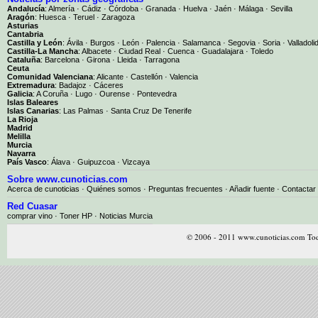
Andalucía
:
Almería
·
Cádiz
·
Córdoba
·
Granada
·
Huelva
·
Jaén
·
Málaga
·
Sevilla
Aragón
:
Huesca
·
Teruel
·
Zaragoza
Asturias
Cantabria
Castilla y León
:
Ávila
·
Burgos
·
León
·
Palencia
·
Salamanca
·
Segovia
·
Soria
·
Valladoli
Castilla-La Mancha
:
Albacete
·
Ciudad Real
·
Cuenca
·
Guadalajara
·
Toledo
Cataluña
:
Barcelona
·
Girona
·
Lleida
·
Tarragona
Ceuta
Comunidad Valenciana
:
Alicante
·
Castellón
·
Valencia
Extremadura
:
Badajoz
·
Cáceres
Galicia
:
A Coruña
·
Lugo
·
Ourense
·
Pontevedra
Islas Baleares
Islas Canarias
:
Las Palmas
·
Santa Cruz De Tenerife
La Rioja
Madrid
Melilla
Murcia
Navarra
País Vasco
:
Álava
·
Guipuzcoa
·
Vizcaya
Sobre www.cunoticias.com
Acerca de cunoticias
·
Quiénes somos
·
Preguntas frecuentes
·
Añadir fuente
·
Contactar
Red Cuasar
comprar vino · Toner HP · Noticias Murcia
© 2006 - 2011 www.cunoticias.com Tod