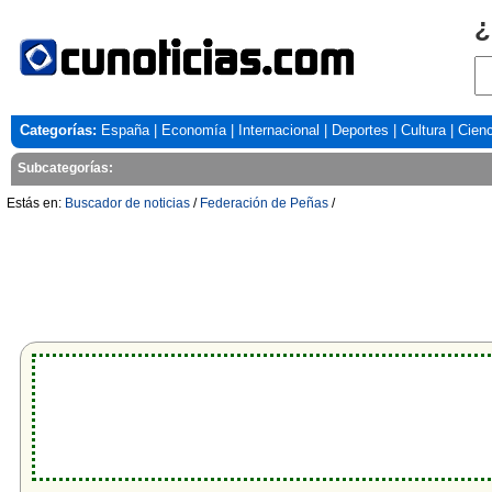
¿
Categorías:
España
|
Economía
|
Internacional
|
Deportes
|
Cultura
|
Cienc
Subcategorías:
Estás en:
Buscador de noticias
/
Federación de Peñas
/