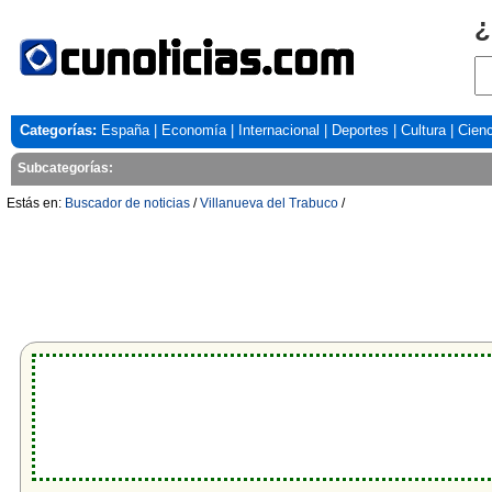
¿
Categorías:
España
|
Economía
|
Internacional
|
Deportes
|
Cultura
|
Cienc
Subcategorías:
Estás en:
Buscador de noticias
/
Villanueva del Trabuco
/