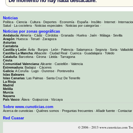
De momento no hay nada destacable.
Noticias
Política
·
Ciencia
·
Cultura
·
Deportes
·
Economía
·
España
·
Insólito
·
Internet
·
Internacio
Salud
·
La coctelera
·
Noticias especiales
·
Noticias por categorías
·
Noticias por zonas geográficas
Andalucía
:
Almería
·
Cádiz
·
Córdoba
·
Granada
·
Huelva
·
Jaén
·
Málaga
·
Sevilla
Aragón
:
Huesca
·
Teruel
·
Zaragoza
Asturias
Cantabria
Castilla y León
:
Ávila
·
Burgos
·
León
·
Palencia
·
Salamanca
·
Segovia
·
Soria
·
Valladoli
Castilla-La Mancha
:
Albacete
·
Ciudad Real
·
Cuenca
·
Guadalajara
·
Toledo
Cataluña
:
Barcelona
·
Girona
·
Lleida
·
Tarragona
Ceuta
Comunidad Valenciana
:
Alicante
·
Castellón
·
Valencia
Extremadura
:
Badajoz
·
Cáceres
Galicia
:
A Coruña
·
Lugo
·
Ourense
·
Pontevedra
Islas Baleares
Islas Canarias
:
Las Palmas
·
Santa Cruz De Tenerife
La Rioja
Madrid
Melilla
Murcia
Navarra
País Vasco
:
Álava
·
Guipuzcoa
·
Vizcaya
Sobre www.cunoticias.com
Acerca de cunoticias
·
Quiénes somos
·
Preguntas frecuentes
·
Añadir fuente
·
Contactar
Red Cuasar
© 2006 - 2013 www.cunoticias.com Tod