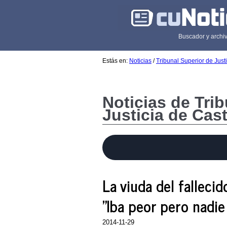
Buscador y archiv
Estás en:
Noticias
/
Tribunal Superior de Justi
Noticias de Tri
Justicia de Cast
La viuda del falleci
"Iba peor pero nadie
2014-11-29