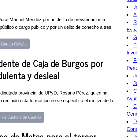
J
A
José Manuel Méndez por un delito de prevaricación a
R
 público o cargo público y por un delito de cohecho a tres
Esp
G
 García Galván
P
Inve
dente de Caja de Burgos por
F
Peri
ulenta y desleal
J
J
C
 diputada provincial de UPyD, Rosario Pérez, quien ha
Ayun
a recibido esta formación no se especifica el motivo de la
C
Gene
r de Justicia de Castilla
D
Cons
so de Matas para el tercer
J