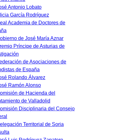
osé Antonio Lobato
licia García Rodríguez
eal Academia de Doctores de
aña
obierno de José María Aznar
remio Príncipe de Asturias de
stigación
ederación de Asociaciones de
odistas de España
osé Rolando Álvarez
osé Ramón Alonso
omisión de Hacienda del
tamiento de Valladolid
omisión Disciplinaria del Consejo
ral
elegación Territorial de Soria
ulta
osé Luis Rodríguez Zapatero