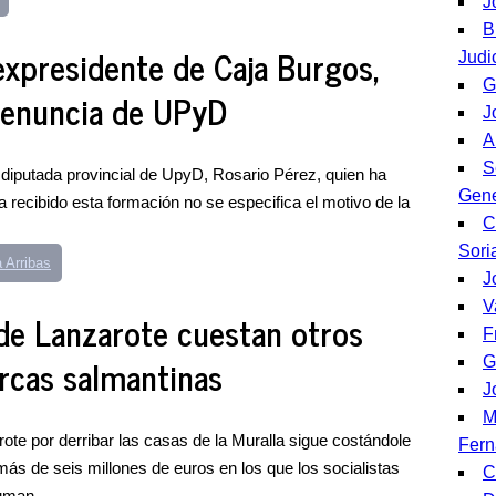
J
B
expresidente de Caja Burgos,
Judi
G
denuncia de UPyD
J
A
S
 diputada provincial de UpyD, Rosario Pérez, quien ha
Gene
a recibido esta formación no se especifica el motivo de la
C
Sori
 Arribas
J
V
de Lanzarote cuestan otros
F
arcas salmantinas
G
J
M
ote por derribar las casas de la Muralla sigue costándole
Fer
más de seis millones de euros en los que los socialistas
C
uman...