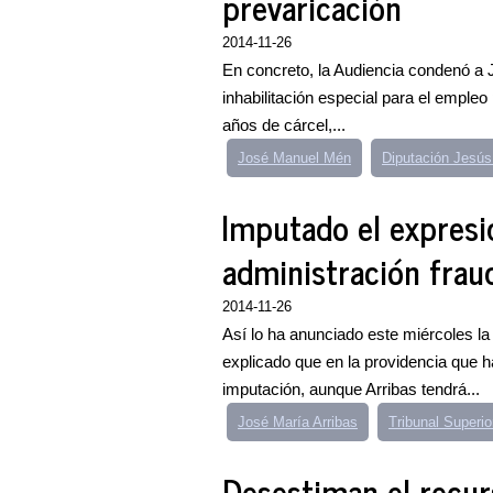
prevaricación
2014-11-26
En concreto, la Audiencia condenó a 
inhabilitación especial para el empleo
años de cárcel,...
José Manuel Mén
Diputación Jesús
Imputado el expresi
administración fraud
2014-11-26
Así lo ha anunciado este miércoles la
explicado que en la providencia que h
imputación, aunque Arribas tendrá...
José María Arribas
Tribunal Superio
Desestiman el recur