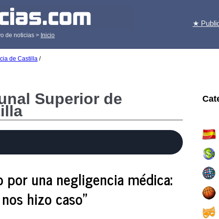
★ Publi
o de noticias >
Inicio
cia de Castilla
/
bunal Superior de
Cat
illa
do por una negligencia médica:
 nos hizo caso"