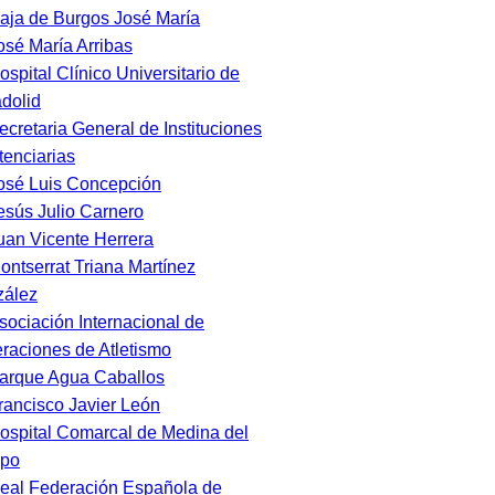
aja de Burgos José María
osé María Arribas
ospital Clínico Universitario de
adolid
ecretaria General de Instituciones
tenciarias
osé Luis Concepción
esús Julio Carnero
uan Vicente Herrera
ontserrat Triana Martínez
ález
sociación Internacional de
raciones de Atletismo
arque Agua Caballos
rancisco Javier León
ospital Comarcal de Medina del
po
eal Federación Española de