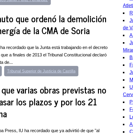
Atle
R
 auto que ordenó la demolición
J
nergía de la CMA de Soria
de V
A
J
al ha recordado que la Junta está trabajando en el decreto
Mira
que a finales de 2013 el Tribunal Constitucional declaró
B
a de...
F
Tribunal Superior de Justicia de Castilla
J
M
e que varias obras previstas no
U
Cerv
sar los plazos y por los 21
P
na
F
L
A
 Press, IU ha recordado que ya advirtió de que "al
C