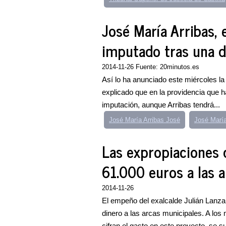
José María Arribas, 
imputado tras una 
2014-11-26 Fuente: 20minutos.es
Así lo ha anunciado este miércoles la
explicado que en la providencia que h
imputación, aunque Arribas tendrá...
José María Arribas José
José María
Las expropiaciones 
61.000 euros a las 
2014-11-26
El empeño del exalcalde Julián Lanzar
dinero a las arcas municipales. A los 
cifran el gasto en este proyecto, se s