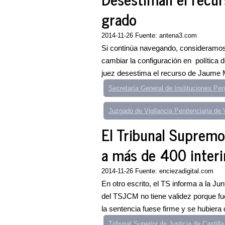
grado
2014-11-26 Fuente: antena3.com
Si continúa navegando, consideramos
cambiar la configuración en polí
juez desestima el recurso de Jaume M
Secretaría General de Instituciones Pen
Juzgado de Vigilancia Penitenciaria de V
El Tribunal Supremo
a más de 400 inter
2014-11-26 Fuente: enciezadigital.com
En otro escrito, el TS informa a la Jun
del TSJCM no tiene validez porque fu
la sentencia fuese firme y se hubiera d
Tribunal Superior de Justicia de Castilla