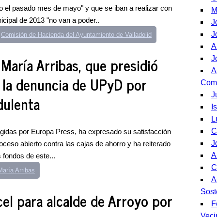
o el pasado mes de mayo" y que se iban a realizar con
M
cipal de 2013 "no van a poder..
J
J
Comisión de Hacienda del Ayuntamiento de Valladolid
A
aría Arribas, que presidió
J
A
s la denuncia de UPyD por
Comu
J
dulenta
I
L
C
gidas por Europa Press, ha expresado su satisfacción
J
oceso abierto contra las cajas de ahorro y ha reiterado
A
 fondos de este...
C
aría Arribas
A
Sost
cel para alcalde de Arroyo por
F
Veci