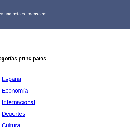
ca una nota de prensa ★
egorías principales
España
Economía
Internacional
Deportes
Cultura