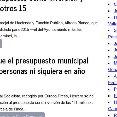
 otros 15
C
J
H
oncejal de Hacienda y Función Pública, Alfredo Blanco, que
Vall
olidado para 2015 —el del Ayuntamiento más las
S
minci, la...
Peni
J
J
ue el presupuesto municipal
J
M
personas ni siquiera en año
Gonz
A
Fede
P
F
 Socialista, recogido por Europa Press, Herrero se ha
H
ación al presupuesto cono inversión de los "21 millones
Cam
cela de Finca...
R
sco Javier Pérez Fernández