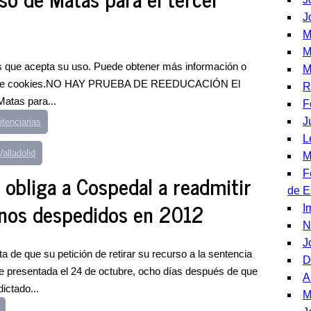
J
M
M
 que acepta su uso. Puede obtener más información o
M
tica de cookies.NO HAY PRUEBA DE REEDUCACIÓN El
R
atas para...
F
J
itenciarias
L
alladolid
M
F
 obliga a Cospedal a readmitir
de 
inos despedidos en 2012
I
N
J
ta de que su petición de retirar su recurso a la sentencia
D
e presentada el 24 de octubre, ocho días después de que
A
ictado...
M