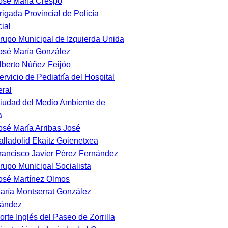
osé María Crespo
rigada Provincial de Policía
cial
rupo Municipal de Izquierda Unida
osé María González
lberto Núñez Feijóo
ervicio de Pediatría del Hospital
ral
iudad del Medio Ambiente de
a
osé María Arribas José
alladolid Ekaitz Goienetxea
rancisco Javier Pérez Fernández
rupo Municipal Socialista
osé Martínez Olmos
aría Montserrat González
nández
orte Inglés del Paseo de Zorrilla