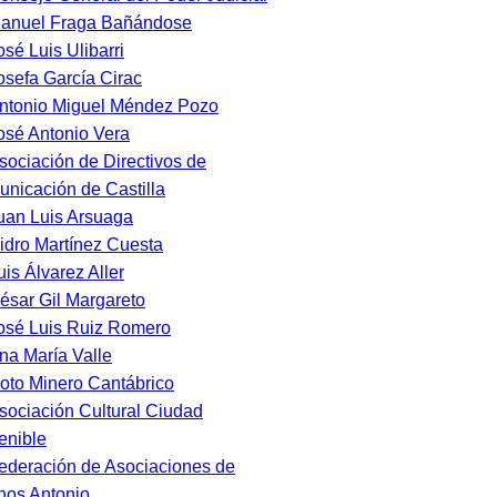
anuel Fraga Bañándose
osé Luis Ulibarri
osefa García Cirac
ntonio Miguel Méndez Pozo
osé Antonio Vera
sociación de Directivos de
nicación de Castilla
uan Luis Arsuaga
sidro Martínez Cuesta
uis Álvarez Aller
ésar Gil Margareto
osé Luis Ruiz Romero
na María Valle
oto Minero Cantábrico
sociación Cultural Ciudad
enible
ederación de Asociaciones de
nos Antonio