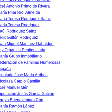
osé Antonio Primo de Rivera
aría Pilar Riol Almeida
aría Teresa Rodríguez Sainz
aría Teresa Rodríguez
aúl Rodríguez Sainz
élix Gullón Rodríguez
uan Miguel Martínez Gabaldón
ey Orgánica Penitenciaria
ahía Grupo Inmobiliario
ederación de Familias Numerosas
España
mputado José María Arribas
icolasa Carpio Castilla
osé Manuel Mén
iputación Jesús García Galván
rroyo Buenaventura Con
ahía Ramón López