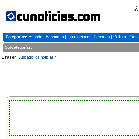
¿
Categorías:
España
|
Economía
|
Internacional
|
Deportes
|
Cultura
|
Cienc
Subcategorías:
Estás en:
Buscador de noticias
/