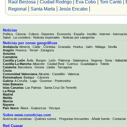
|
|
|
|
Raúl Berzosa
Ciudad Rodrigo
Eva Cobo
Toni Cantó
|
|
|
Regional
Santa Marta
Jesús Encabo
Noticias
Política
·
Ciencia
·
Cultura
·
Deportes
·
Economía
·
España
·
Insólito
·
Internet
·
Internacio
Salud
·
La coctelera
·
Noticias especiales
·
Noticias por categorías
·
Noticias por zonas geográficas
Andalucía
:
Almería
·
Cádiz
·
Córdoba
·
Granada
·
Huelva
·
Jaén
·
Málaga
·
Sevilla
Aragón
:
Huesca
·
Teruel
·
Zaragoza
Asturias
Cantabria
Castilla y León
:
Ávila
·
Burgos
·
León
·
Palencia
·
Salamanca
·
Segovia
·
Soria
·
Valladoli
Castilla-La Mancha
:
Albacete
·
Ciudad Real
·
Cuenca
·
Guadalajara
·
Toledo
Cataluña
:
Barcelona
·
Girona
·
Lleida
·
Tarragona
Ceuta
Comunidad Valenciana
:
Alicante
·
Castellón
·
Valencia
Extremadura
:
Badajoz
·
Cáceres
Galicia
:
A Coruña
·
Lugo
·
Ourense
·
Pontevedra
Islas Baleares
Islas Canarias
:
Las Palmas
·
Santa Cruz De Tenerife
La Rioja
Madrid
Melilla
Murcia
Navarra
País Vasco
:
Álava
·
Guipuzcoa
·
Vizcaya
Sobre www.cunoticias.com
Acerca de cunoticias
·
Quiénes somos
·
Preguntas frecuentes
·
Añadir fuente
·
Contactar
Red Cuasar