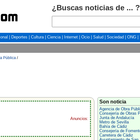
¿Buscas noticias de ... ?
ional
|
Deportes
|
Cultura
|
Ciencia
|
Internet
|
Ocio
|
Salud
|
Sociedad
|
ONG
|
a Pública
/
Son noticia
Agencia de Obra Públ
Consejería de Obras P
Junta de Andalucía
Anuncios:
Metro de Sevilla
Bahía de Cádiz
Consejería de Foment
Carretera de Cádiz
Ayuntamiento de San