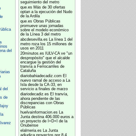
seguimiento del metro
que.es
Más de 30 ofertas
n
optan a la ejecución del Nudo
de la Ardila
de
que.es
Obras Públicas
promueve unas jornadas
ública
sobre el modelo económico
de la Línea 3 del metro
abcdesevilla.es
La línea 1 del
a
metro roza los 15 millones de
inos
usos en 2011
ena del
20minutos.es
IULV-CA ve "un
despropósito" que el alcalde
encargue la gestión del
tranvía a Ferrocarriles de
Cataluña
iarias
diariobahiadecadiz.com
El
a
nuevo ramal de acceso a La
Isla desde la CA-33, en
l del
servicio a finales de marzo
diariodecadiz.es
El tranvía,
s de
ahora pendiente de las
discrepancias con Obras
Rajoy
Públicas
huelvainformacion.es
La
la
Junta destina 406.000 euros a
un proyecto de I+D+I de la
lvarez
Onubense
elalmeria.es
La Junta
adjudica proyectos por 8,4