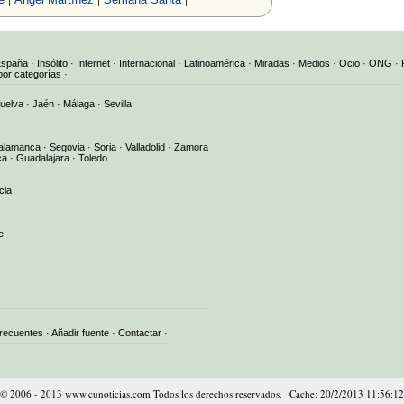
España
·
Insólito
·
Internet
·
Internacional
·
Latinoamérica
·
Miradas
·
Medios
·
Ocio
·
ONG
·
por categorías
·
uelva
·
Jaén
·
Málaga
·
Sevilla
alamanca
·
Segovia
·
Soria
·
Valladolid
·
Zamora
ca
·
Guadalajara
·
Toledo
cia
e
frecuentes
·
Añadir fuente
·
Contactar
·
© 2006 - 2013 www.cunoticias.com Todos los derechos reservados. Cache: 20/2/2013 11:56:12