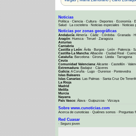
Noticias
Política
·
Ciencia
·
Cultura
·
Deportes
·
Economía
·
Salud
·
La coctelera
·
Noticias especiales
·
Noticias 
Noticias por zonas geográficas
Andalucía
:
Almería
·
Cádiz
·
Córdoba
·
Granada
·
H
Aragón
:
Huesca
·
Teruel
·
Zaragoza
Asturias
Cantabria
Castilla y León
:
Ávila
·
Burgos
·
León
·
Palencia
·
S
Castilla-La Mancha
:
Albacete
·
Ciudad Real
·
Cuen
Cataluña
:
Barcelona
·
Girona
·
Lleida
·
Tarragona
Ceuta
Comunidad Valenciana
:
Alicante
·
Castellón
·
Valen
Extremadura
:
Badajoz
·
Cáceres
Galicia
:
A Coruña
·
Lugo
·
Ourense
·
Pontevedra
Islas Baleares
Islas Canarias
:
Las Palmas
·
Santa Cruz De Tenerif
La Rioja
Madrid
Melilla
Murcia
Navarra
País Vasco
:
Álava
·
Guipuzcoa
·
Vizcaya
Sobre www.cunoticias.com
Acerca de cunoticias
·
Quiénes somos
·
Preguntas 
Red Cuasar
· Seguro joven