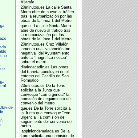
Aljarafe
20minutos.es
La calle Santa
Marta abre de nuevo al tráfico
tras la reurbanización por las
obras de la línea 1 del Metro
aga
que.es
La calle Santa Marta
abre de nuevo al tráfico tras
la reurbanización por las
azo
obras de la línea 1 del Metro
20minutos.es
Cruz Villalón
ada
lamenta una "valoración tan
aldo
negativa" del Ayuntamiento
ache
ante la "magnífica noticia"
sobre el metro
a
diariodecadiz.es
Las obras
neo
del tranvía concluyen en el
entorno del Castillo de San
Romualdo
aga
20minutos.es
De la Torre
tral
solicita a la Junta que
convoque "con urgencia" la
comisión de seguimiento del
convenio del metro
Olavide
que.es
De la Torre solicita a
de
la Junta que convoque "con
urgencia" la comisión de
ón
seguimiento del convenio del
a
metro
laopiniondemalaga.es
De la
Torre solicita una comisión de