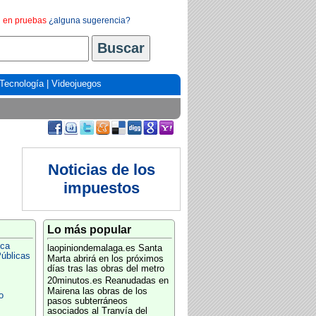
en pruebas
¿alguna sugerencia?
Tecnología
|
Videojuegos
Noticias de los
impuestos
Lo más popular
ica
laopiniondemalaga.es
Santa
úblicas
Marta abrirá en los próximos
días tras las obras del metro
20minutos.es
Reanudadas en
Mairena las obras de los
o
pasos subterráneos
asociados al Tranvía del