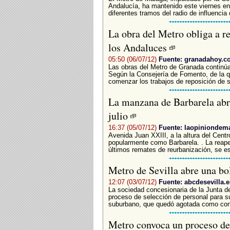
Andalucía, ha mantenido este viernes e
diferentes tramos del radio de influencia 
La obra del Metro obliga a re
los Andaluces
05:50 (06/07/12)
Fuente: granadahoy.c
Las obras del Metro de Granada continú
Según la Consejería de Fomento, de la q
comenzar los trabajos de reposición de se
La manzana de Barbarela abri
julio
16:37 (05/07/12)
Fuente: laopiniondem
Avenida Juan XXIII, a la altura del Cen
popularmente como Barbarela. . La reaper
últimos remates de reurbanización, se es
Metro de Sevilla abre una b
12:07 (03/07/12)
Fuente: abcdesevilla.e
La sociedad concesionaria de la Junta de
proceso de selección de personal para su
suburbano, que quedó agotada como cons
Metro convoca un proceso de 