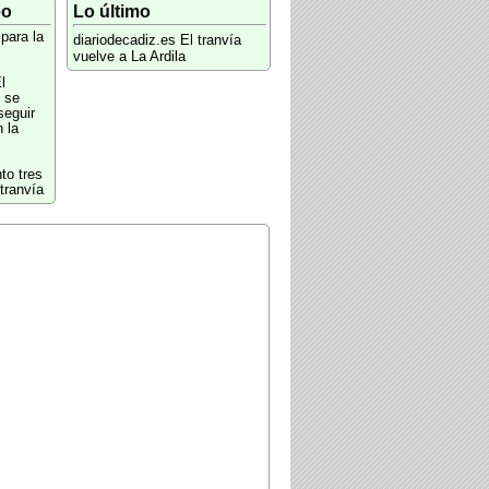
eo
Lo último
para la
diariodecadiz.es
El tranvía
vuelve a La Ardila
l
 se
seguir
 la
to tres
tranvía