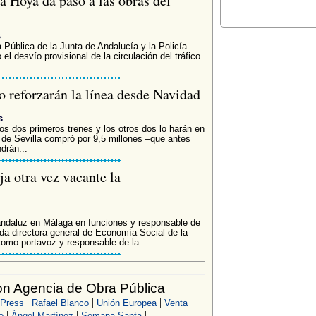
a Hoya da paso a las obras del
s
Pública de la Junta de Andalucía y la Policía
 el desvío provisional de la circulación del tráfico
o reforzarán la línea desde Navidad
s
los dos primeros trenes y los otros dos lo harán en
 de Sevilla compró por 9,5 millones –que antes
drán...
a otra vez vacante la
andaluz en Málaga en funciones y responsable de
a directora general de Economía Social de la
como portavoz y responsable de la...
n Agencia de Obra Pública
|
|
|
 Press
Rafael Blanco
Unión Europea
Venta
|
|
|
e
Ángel Martínez
Semana Santa