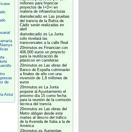
millones para financiar
ricana
proyectos de I+D+i en
materia de infraestructuras
ado
diariodecadiz.es
Las pruebas
ado
del tranvía de la Bahía de
Cádiz serán realizadas en
abril
sarial
diariodecadiz.es
La Junta
sólo nivelará las
tamaría
transversales a la calle Real
 Alamys
20minutos.es
Financian con
licas
406.000 euros un proyecto
para la reutilización de
rte
plásticos en carreteras
orte
20minutos.es
Las obras del
arrollo
Banco de España culminarán
tro
a finales de año con una
mpresas
inversión de 1,8 millones de
ez de
euros
20minutos.es
La Junta
propone al Ayuntamiento el
ia Astur
próximo día 15 como fecha
para la reunión de la comisión
técnica del tranvía
20minutos.es
Las obras del
Metro obligan desde este
martes al desvío del tráfico
de la Avenida de Italia a la de
América
20minutos.es
Aumentan