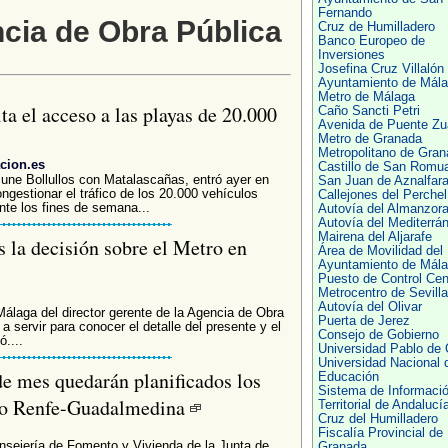
Fernando
cia de Obra Pública
Cruz de Humilladero
Banco Europeo de
Inversiones
Josefina Cruz Villalón
Ayuntamiento de Mál
Metro de Málaga
ta el acceso a las playas de 20.000
Caño Sancti Petri
Avenida de Puente Zu
Metro de Granada
Metropolitano de Gran
cion.es
Castillo de San Romu
 une Bollullos con Matalascañas, entró ayer en
San Juan de Aznalfar
ongestionar el tráfico de los 20.000 vehículos
Callejones del Perchel
nte los fines de semana...
Autovía del Almanzor
Autovía del Mediterrá
Mairena del Aljarafe
s la decisión sobre el Metro en
Área de Movilidad del
Ayuntamiento de Mál
Puesto de Control Cen
Metrocentro de Sevilla
Autovía del Olivar
Málaga del director gerente de la Agencia de Obra
Puerta de Jerez
a servir para conocer el detalle del presente y el
Consejo de Gobierno
....
Universidad Pablo de 
Universidad Nacional 
de mes quedarán planificados los
Educación
Sistema de Informaci
amo Renfe-Guadalmedina
Territorial de Andalucí
Cruz del Humilladero
Fiscalía Provincial de
nsejería de Fomento y Vivienda de la Junta de
Granada