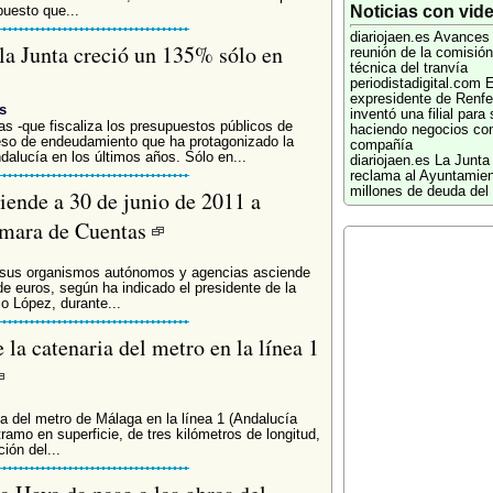
Noticias con vid
puesto que...
diariojaen.es
Avances 
la Junta creció un 135% sólo en
reunión de la comisión
técnica del tranvía
periodistadigital.com
E
expresidente de Renfe
s
inventó una filial para 
s -que fiscaliza los presupuestos públicos de
haciendo negocios con
ceso de endeudamiento que ha protagonizado la
compañía
dalucía en los últimos años. Sólo en...
diariojaen.es
La Junta
reclama al Ayuntamien
millones de deuda del 
iende a 30 de junio de 2011 a
ámara de Cuentas
, sus organismos autónomos y agencias asciende
de euros, según ha indicado el presidente de la
 López, durante...
 la catenaria del metro en la línea 1
ia del metro de Málaga en la línea 1 (Andalucía
ramo en superficie, de tres kilómetros de longitud,
ión del...