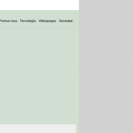
Prensa rosa
·
Tecnología
·
Videojuegos
·
Sociedad
·