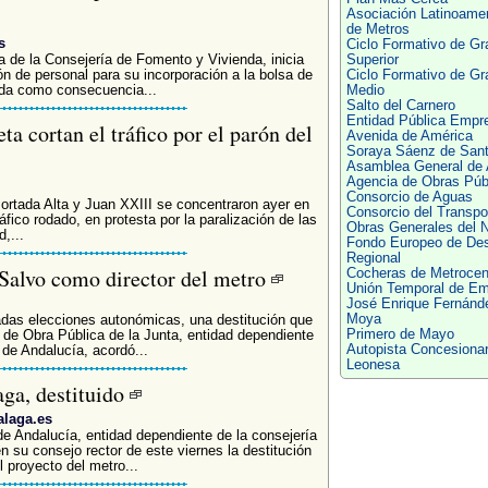
Asociación Latinoame
de Metros
s
Ciclo Formativo de Gr
a de la Consejería de Fomento y Vivienda, inicia
Superior
n de personal para su incorporación a la bolsa de
Ciclo Formativo de Gr
da como consecuencia...
Medio
Salto del Carnero
Entidad Pública Empre
 cortan el tráfico por el parón del
Avenida de América
Soraya Sáenz de San
Asamblea General de
Agencia de Obras Púb
Consorcio de Aguas
ortada Alta y Juan XXIII se concentraron ayer en
Consorcio del Transpo
áfico rodado, en protesta por la paralización de las
Obras Generales del N
,...
Fondo Europeo de Des
Regional
 Salvo como director del metro
Cocheras de Metrocen
Unión Temporal de E
José Enrique Fernánd
Moya
das elecciones autonómicas, una destitución que
Primero de Mayo
 de Obra Pública de la Junta, entidad dependiente
Autopista Concesionar
de Andalucía, acordó...
Leonesa
aga, destituido
alaga.es
e Andalucía, entidad dependiente de la consejería
 su consejo rector de este viernes la destitución
 proyecto del metro...