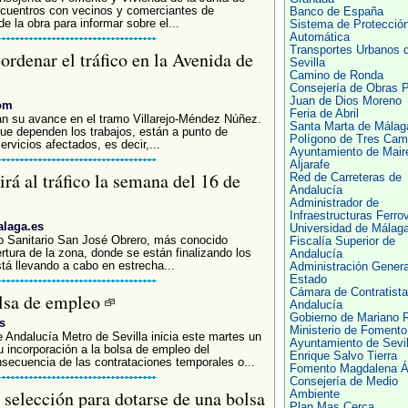
ncuentros con vecinos y comerciantes de
Banco de España
de la obra para informar sobre el...
Sistema de Protecció
Automática
Transportes Urbanos 
ordenar el tráfico en la Avenida de
Sevilla
Camino de Ronda
Consejería de Obras P
Juan de Dios Moreno
om
Feria de Abril
an su avance en el tramo Villarejo-Méndez Núñez.
Santa Marta de Málag
ue dependen los trabajos, están a punto de
Polígono de Tres Cam
rvicios afectados, es decir,...
Ayuntamiento de Mair
Aljarafe
rá al tráfico la semana del 16 de
Red de Carreteras de
Andalucía
Administrador de
Infraestructuras Ferrov
alaga.es
Universidad de Málag
tro Sanitario San José Obrero, más conocido
Fiscalía Superior de
tura de la zona, donde se están finalizando los
Andalucía
tá llevando a cabo en estrecha...
Administración Genera
Estado
Cámara de Contratista
olsa de empleo
Andalucía
Gobierno de Mariano 
s
Ministerio de Fomento
 Andalucía Metro de Sevilla inicia este martes un
Ayuntamiento de Sevil
 incorporación a la bolsa de empleo del
Enrique Salvo Tierra
ecuencia de las contrataciones temporales o...
Fomento Magdalena Á
Consejería de Medio
selección para dotarse de una bolsa
Ambiente
Plan Mas Cerca