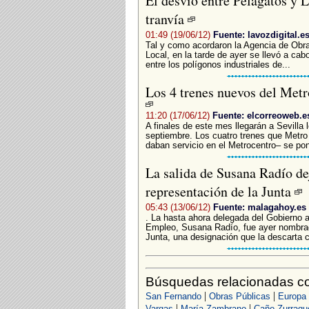
El desvío entre Pelagatos y L
tranvía
01:49 (19/06/12)
Fuente: lavozdigital.e
Tal y como acordaron la Agencia de Obra 
Local, en la tarde de ayer se llevó a cabo
entre los polígonos industriales de...
Los 4 trenes nuevos del Metr
11:20 (17/06/12)
Fuente: elcorreoweb.e
A finales de este mes llegarán a Sevilla 
septiembre. Los cuatro trenes que Metro
daban servicio en el Metrocentro– se pon
La salida de Susana Radío dej
representación de la Junta
05:43 (13/06/12)
Fuente: malagahoy.es
. La hasta ahora delegada del Gobierno 
Empleo, Susana Radío, fue ayer nombrad
Junta, una designación que la descarta 
Búsquedas relacionadas co
|
|
San Fernando
Obras Públicas
Europa
|
|
Vargas
María Zambrano
Caño Zurraqu