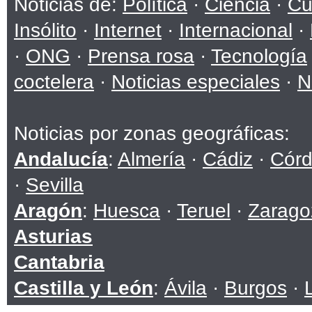
Noticias de:
Política
·
Ciencia
·
Cu
Insólito
·
Internet
·
Internacional
·
·
ONG
·
Prensa rosa
·
Tecnología
coctelera
·
Noticias especiales
·
N
Noticias por zonas geográficas:
Andalucía
:
Almería
·
Cádiz
·
Cór
·
Sevilla
Aragón
:
Huesca
·
Teruel
·
Zarago
Asturias
Cantabria
Castilla y León
:
Ávila
·
Burgos
·