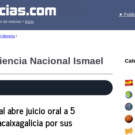
★ Publi
o de noticias >
Inicio
el Moreno
/
iencia Nacional Ismael
Cat
l abre juicio oral a 5
caixagalicia por sus