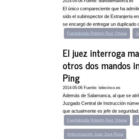
2014-05-06 Fuente: diariodemallorca.es
El único compareciente que ha admitid
sido el subinspector de Extranjería 
se encargó de entregar un duplicado d
Fuenlabrada Roberto Ruiz Ortega
J
El juez interroga ma
otros dos mandos i
Ping
2014-05-06 Fuente: telecinco.es
Además de Salamanca, al que se atribu
Juzgado Central de Instrucción númer
que actualmente es jefe de seguridad.
Fuenlabrada Roberto Ruiz Ortega
J
Anticorrupción Juan José Rosa