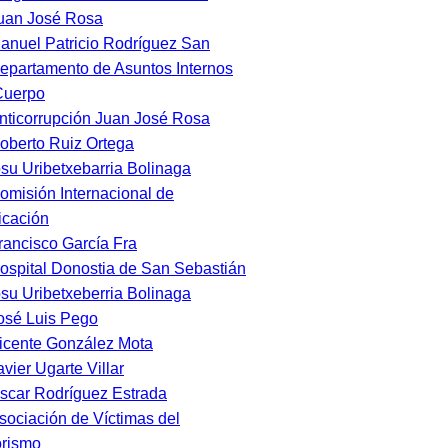
uan José Rosa
anuel Patricio Rodríguez San
epartamento de Asuntos Internos
Cuerpo
nticorrupción Juan José Rosa
oberto Ruiz Ortega
osu Uribetxebarria Bolinaga
omisión Internacional de
ficación
rancisco García Fra
ospital Donostia de San Sebastián
osu Uribetxeberria Bolinaga
osé Luis Pego
icente González Mota
avier Ugarte Villar
scar Rodríguez Estrada
sociación de Víctimas del
orismo