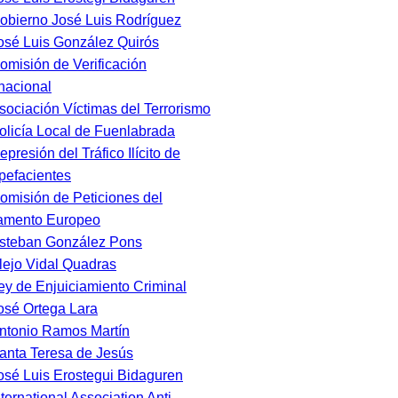
obierno José Luis Rodríguez
osé Luis González Quirós
omisión de Verificación
rnacional
sociación Víctimas del Terrorismo
olicía Local de Fuenlabrada
epresión del Tráfico Ilícito de
pefacientes
omisión de Peticiones del
amento Europeo
steban González Pons
lejo Vidal Quadras
ey de Enjuiciamiento Criminal
osé Ortega Lara
ntonio Ramos Martín
anta Teresa de Jesús
osé Luis Erostegui Bidaguren
nternational Association Anti