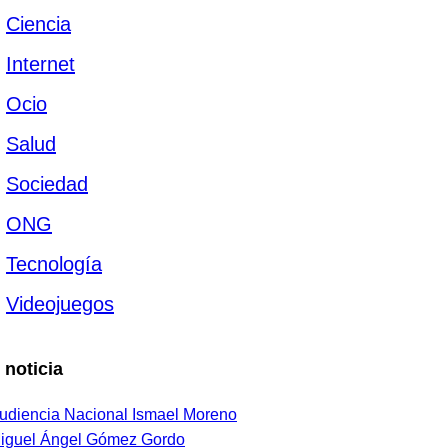
Ciencia
Internet
Ocio
Salud
Sociedad
ONG
Tecnología
Videojuegos
 noticia
udiencia Nacional Ismael Moreno
iguel Ángel Gómez Gordo