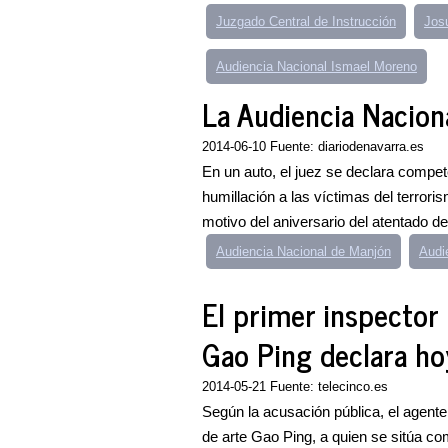
Juzgado Central de Instrucción
Josu
Audiencia Nacional Ismael Moreno
La Audiencia Nacional
2014-06-10 Fuente: diariodenavarra.es
En un auto, el juez se declara compete
humillación a las víctimas del terror
motivo del aniversario del atentado d
Audiencia Nacional de Manjón
Audi
El primer inspector
Gao Ping declara ho
2014-05-21 Fuente: telecinco.es
Según la acusación pública, el agente
de arte Gao Ping, a quien se sitúa co