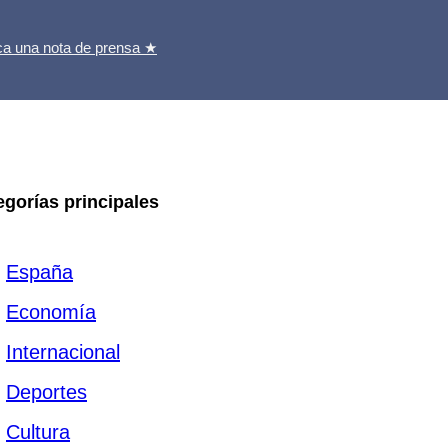
ca una nota de prensa ★
egorías principales
España
Economía
Internacional
Deportes
Cultura