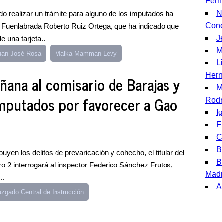
Fer
N
o realizar un trámite para alguno de los imputados ha
Conc
en Fuenlabrada Roberto Ruiz Ortega, que ha indicado que
J
e una tarjeta..
M
uan José Rosa
Malka Mamman Levy
L
Her
ñana al comisario de Barajas y
M
mputados por favorecer a Gao
Rodr
I
F
C
B
yen los delitos de prevaricación y cohecho, el titular del
B
o 2 interrogará al inspector Federico Sánchez Frutos,
Madr
..
A
uzgado Central de Instrucción