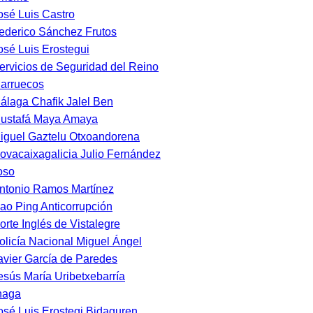
osé Luis Castro
ederico Sánchez Frutos
osé Luis Erostegui
ervicios de Seguridad del Reino
arruecos
álaga Chafik Jalel Ben
ustafá Maya Amaya
iguel Gaztelu Otxoandorena
ovacaixagalicia Julio Fernández
oso
ntonio Ramos Martínez
ao Ping Anticorrupción
orte Inglés de Vistalegre
olicía Nacional Miguel Ángel
avier García de Paredes
esús María Uribetxebarría
naga
osé Luis Erostegi Bidaguren