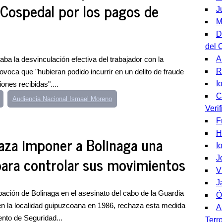
 Cospedal por los pagos de
J
M
D
del 
A
a la desvinculación efectiva del trabajador con la
R
ovoca que "hubieran podido incurrir en un delito de fraude
I
iones recibidas"....
C
Audiencia Nacional Ismael Moreno
Veri
F
H
aza imponer a Bolinaga una
I
para controlar sus movimientos
J
V
J
ipación de Bolinaga en el asesinato del cabo de la Guardia
Ó
en la localidad guipuzcoana en 1986, rechaza esta medida
A
ento de Seguridad...
Terr