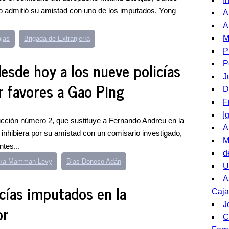
io admitió su amistad con uno de los imputados, Yong
A
.
A
M
ajas
Brigada de Extranjería
P
desde hoy a los nueve policías
P
J
 favores a Gao Ping
D
F
I
trucción número 2, que sustituye a Fernando Andreu en la
A
inhibiera por su amistad con un comisario investigado,
M
tes...
d
ka Mamman Levy
Blas Donoso Adán
U
A
icías imputados en la
Caja
J
or
C