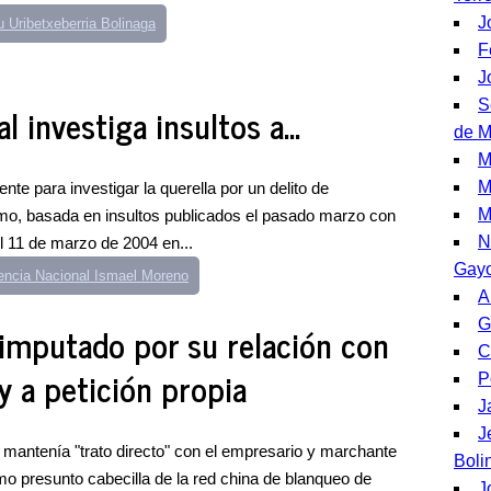
J
 Uribetxeberria Bolinaga
F
J
S
 investiga insultos a...
de M
M
M
nte para investigar la querella por un delito de
M
ismo, basada en insultos publicados el pasado marzo con
N
el 11 de marzo de 2004 en...
Gay
encia Nacional Ismael Moreno
A
G
 imputado por su relación con
C
y a petición propia
P
J
J
 mantenía "trato directo" con el empresario y marchante
Boli
mo presunto cabecilla de la red china de blanqueo de
J