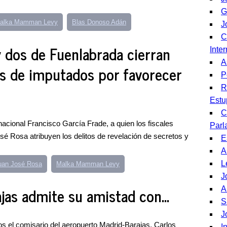
G
alka Mamman Levy
Blas Donoso Adán
J
C
y dos de Fuenlabrada cierran
Inte
A
es de imputados por favorecer
P
R
Estu
C
 nacional Francisco García Frade, a quien los fiscales
Parl
é Rosa atribuyen los delitos de revelación de secretos y
E
A
L
uan José Rosa
Malka Mamman Levy
J
jas admite su amistad con...
A
S
J
dos el comisario del aeropuerto Madrid-Barajas, Carlos
I