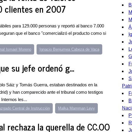
0 clientes en 2007
B
M
M
hábiles para 129.000 personas y reportó al banco 7.000
Á
aseguran que el banco "comercializó el producto como si
I
J
L
nal Ismael Moreno
Ignacio Benjumea Cabeza de Vaca
G
ue su jefe ordenó g...
F
J
S
ablo Sáiz y Tomás Guerra, estaban destinados en la
Patri
rid) y han comparecido ante el tribunal como testigos
F
nternos les...
B
Naci
uzgado Central de Instrucción
Malka Mamman Levy
P
al rechaza la querella de CC.OO
R
J