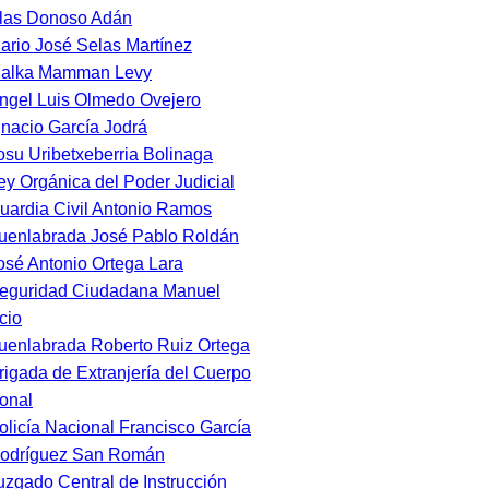
las Donoso Adán
ario José Selas Martínez
alka Mamman Levy
ngel Luis Olmedo Ovejero
gnacio García Jodrá
osu Uribetxeberria Bolinaga
ey Orgánica del Poder Judicial
uardia Civil Antonio Ramos
uenlabrada José Pablo Roldán
osé Antonio Ortega Lara
eguridad Ciudadana Manuel
cio
uenlabrada Roberto Ruiz Ortega
rigada de Extranjería del Cuerpo
onal
olicía Nacional Francisco García
odríguez San Román
uzgado Central de Instrucción