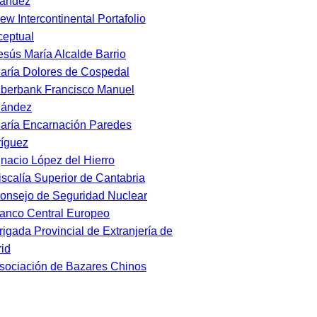
nández
ew Intercontinental Portafolio
eptual
esús María Alcalde Barrio
aría Dolores de Cospedal
iberbank Francisco Manuel
nández
aría Encarnación Paredes
íguez
gnacio López del Hierro
iscalía Superior de Cantabria
onsejo de Seguridad Nuclear
anco Central Europeo
rigada Provincial de Extranjería de
id
sociación de Bazares Chinos