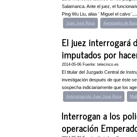
Salamanca. Ante el juez, el funcionar
Ping Wu Liu, alias ' Miguel el calvo ',..
Juan José Rosa
Aeropuerto de Bar
El juez interrogará 
imputados por hacer
2014-05-06 Fuente: telecinco.es
El titular del Juzgado Central de Ins
investigación después de que éste se 
sospecha indiciariamente que los agen
Anticorrupción Juan José Rosa
Mal
Interrogan a los pol
operación Emperad