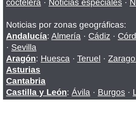
coctelera
·
Noticias especiales
·
N
Noticias por zonas geográficas:
Andalucía
:
Almería
·
Cádiz
·
Cór
·
Sevilla
Aragón
:
Huesca
·
Teruel
·
Zarago
Asturias
Cantabria
Castilla y León
:
Ávila
·
Burgos
·
Soria
·
Valladolid
·
Zamora
Castilla-La Mancha
:
Albacete
·
C
Toledo