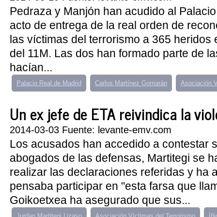
Pedraza y Manjón han acudido al Palacio
acto de entrega de la real orden de recono
las víctimas del terrorismo a 365 heridos
del 11M. Las dos han formado parte de l
hacían...
Palacio Real de Madrid
Carlos Martínez Gorriarán
Asociación V
Un ex jefe de ETA reivindica la vi
2014-03-03 Fuente: levante-emv.com
Los acusados han accedido a contestar s
abogados de las defensas, Martitegi se ha
realizar las declaraciones referidas y ha
pensaba participar en "esta farsa que llam
Goikoetxea ha asegurado que sus...
Jurdan Martitegi Lizaso
Asociación Víctimas del Terrorismo
Íñi