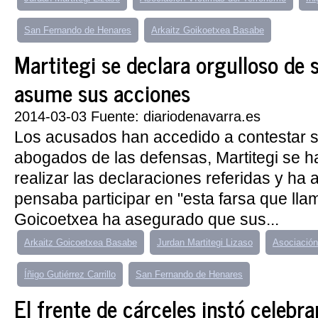
San Fernando de Henares
Arkaitz Goikoetxea Basabe
Martitegi se declara orgulloso de 
asume sus acciones
2014-03-03 Fuente: diariodenavarra.es
Los acusados han accedido a contestar s
abogados de las defensas, Martitegi se ha
realizar las declaraciones referidas y ha
pensaba participar en "esta farsa que llam
Goicoetxea ha asegurado que sus...
Arkaitz Goicoetxea Basabe
Jurdan Martitegi Lizaso
Asociación
Íñigo Gutiérrez Carrillo
San Fernando de Henares
El frente de cárceles instó celebra