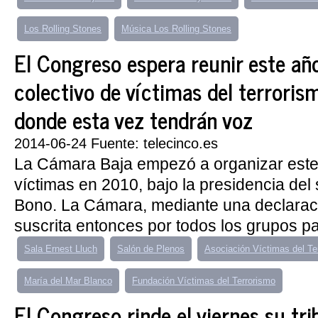
Los Rolling Stones
Música Los Rolling Stones
El Congreso espera reunir este año
colectivo de víctimas del terroris
donde esta vez tendrán voz
2014-06-24 Fuente: telecinco.es
La Cámara Baja empezó a organizar este
víctimas en 2010, bajo la presidencia del 
Bono. La Cámara, mediante una declaració
suscrita entonces por todos los grupos pa
Sala Ernest Lluch
Salón de Plenos
Asociación Víctimas del Te
María del Mar Blanco
Fundación Víctimas del Terrorismo
El Congreso rinde el viernes su tri