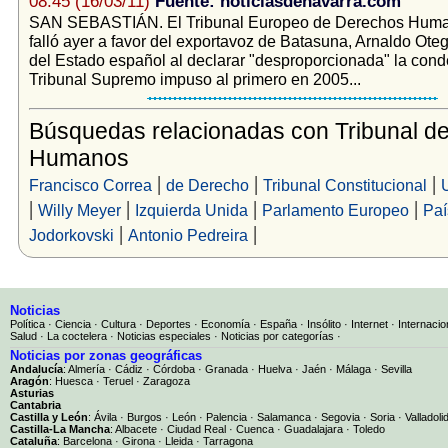
08:45 (16/03/11)
Fuente: noticiasdenavarra.com
SAN SEBASTIÁN. El Tribunal Europeo de Derechos Hum
falló ayer a favor del exportavoz de Batasuna, Arnaldo Otegi
del Estado español al declarar "desproporcionada" la cond
Tribunal Supremo impuso al primero en 2005...
Búsquedas relacionadas con Tribunal d
Humanos
|
|
|
Francisco Correa
de Derecho
Tribunal Constitucional
|
|
|
|
Willy Meyer
Izquierda Unida
Parlamento Europeo
Paí
|
|
Jodorkovski
Antonio Pedreira
Noticias
Política
·
Ciencia
·
Cultura
·
Deportes
·
Economía
·
España
·
Insólito
·
Internet
·
Internacio
Salud
·
La coctelera
·
Noticias especiales
·
Noticias por categorías
·
Noticias por zonas geográficas
Andalucía
:
Almería
·
Cádiz
·
Córdoba
·
Granada
·
Huelva
·
Jaén
·
Málaga
·
Sevilla
Aragón
:
Huesca
·
Teruel
·
Zaragoza
Asturias
Cantabria
Castilla y León
:
Ávila
·
Burgos
·
León
·
Palencia
·
Salamanca
·
Segovia
·
Soria
·
Valladoli
Castilla-La Mancha
:
Albacete
·
Ciudad Real
·
Cuenca
·
Guadalajara
·
Toledo
Cataluña
:
Barcelona
·
Girona
·
Lleida
·
Tarragona