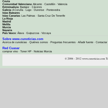
Ceuta
Comunidad Valenciana
:
Alicante
·
Castellón
·
Valencia
Extremadura
:
Badajoz
·
Cáceres
Galicia
:
A Coruña
·
Lugo
·
Ourense
·
Pontevedra
Islas Baleares
Islas Canarias
:
Las Palmas
·
Santa Cruz De Tenerife
La Rioja
Madrid
Melilla
Murcia
Navarra
País Vasco
:
Álava
·
Guipuzcoa
·
Vizcaya
Sobre www.cunoticias.com
Acerca de cunoticias
·
Quiénes somos
·
Preguntas frecuentes
·
Añadir fuente
·
Contactar
Red Cuasar
comprar vino · Toner HP · Noticias Murcia
© 2006 - 2012 www.cunoticias.com To