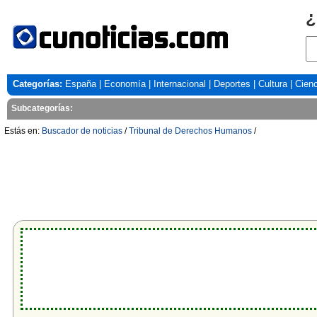
¿
Categorías:
España
|
Economía
|
Internacional
|
Deportes
|
Cultura
|
Cienc
Subcategorías:
Estás en:
Buscador de noticias
/
Tribunal de Derechos Humanos
/