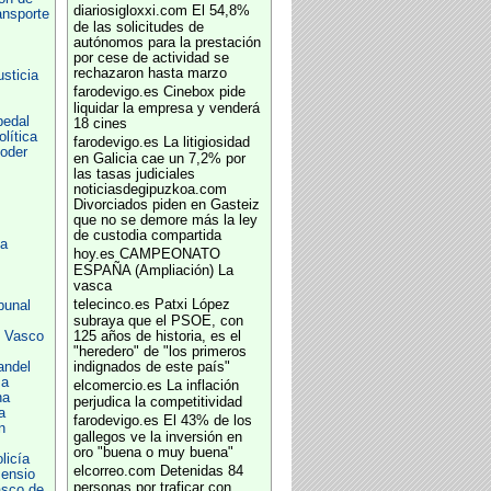
diariosigloxxi.com
El 54,8%
ansporte
de las solicitudes de
autónomos para la prestación
por cese de actividad se
rechazaron hasta marzo
usticia
farodevigo.es
Cinebox pide
liquidar la empresa y venderá
pedal
18 cines
lítica
farodevigo.es
La litigiosidad
oder
en Galicia cae un 7,2% por
las tasas judiciales
noticiasdegipuzkoa.com
Divorciados piden en Gasteiz
que no se demore más la ley
de custodia compartida
ía
hoy.es
CAMPEONATO
ESPAÑA (Ampliación) La
vasca
telecinco.es
Patxi López
bunal
subraya que el PSOE, con
s Vasco
125 años de historia, es el
"heredero" de "los primeros
andel
indignados de este país"
sa
elcomercio.es
La inflación
na
perjudica la competitividad
a
farodevigo.es
El 43% de los
n
gallegos ve la inversión en
oro "buena o muy buena"
licía
elcorreo.com
Detenidas 84
sensio
personas por traficar con
asco de