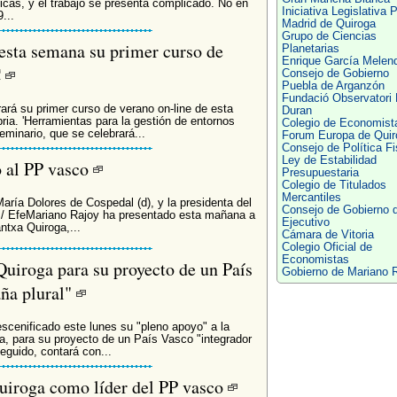
as, y el trabajo se presenta complicado. No en
Iniciativa Legislativa 
...
Madrid de Quiroga
Grupo de Ciencias
esta semana su primer curso de
Planetarias
Enrique García Melen
C
Consejo de Gobierno
Puebla de Arganzón
Fundació Observatori
ará su primer curso de verano on-line de esta
Duran
ria. 'Herramientas para la gestión de entornos
Colegio de Economist
seminario, que se celebrará...
Forum Europa de Quir
Consejo de Política Fi
Ley de Estabilidad
o al PP vasco
Presupuestaria
Colegio de Titulados
Mercantiles
María Dolores de Cospedal (d), y la presidenta del
Consejo de Gobierno d
. / EfeMariano Rajoy ha presentado esta mañana a
Ejecutivo
ntxa Quiroga,...
Cámara de Vitoria
Colegio Oficial de
Economistas
Quiroga para su proyecto de un País
Gobierno de Mariano 
aña plural"
escenificado este lunes su "pleno apoyo" a la
a, para su proyecto de un País Vasco "integrador
eguido, contará con...
Quiroga como líder del PP vasco