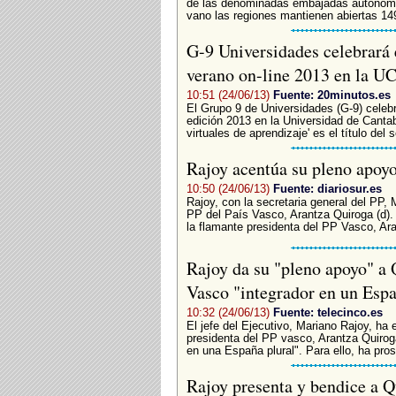
de las denominadas embajadas autonómic
vano las regiones mantienen abiertas 149
G-9 Universidades celebrará 
verano on-line 2013 en la U
10:51 (24/06/13)
Fuente: 20minutos.es
El Grupo 9 de Universidades (G-9) celebr
edición 2013 en la Universidad de Cantab
virtuales de aprendizaje' es el título del 
Rajoy acentúa su pleno apoy
10:50 (24/06/13)
Fuente: diariosur.es
Rajoy, con la secretaria general del PP, 
PP del País Vasco, Arantza Quiroga (d)
la flamante presidenta del PP Vasco, Ara
Rajoy da su "pleno apoyo" a 
Vasco "integrador en un Esp
10:32 (24/06/13)
Fuente: telecinco.es
El jefe del Ejecutivo, Mariano Rajoy, ha 
presidenta del PP vasco, Arantza Quirog
en una España plural". Para ello, ha pros
Rajoy presenta y bendice a 