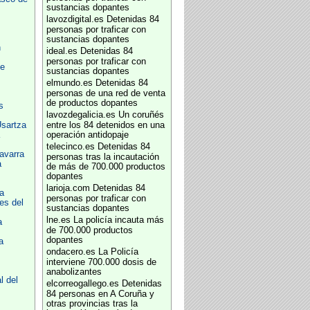
sustancias dopantes
lavozdigital.es
Detenidas 84
personas por traficar con
sustancias dopantes
n
ideal.es
Detenidas 84
personas por traficar con
de
sustancias dopantes
elmundo.es
Detenidas 84
personas de una red de venta
de productos dopantes
s
lavozdegalicia.es
Un coruñés
Usartza
entre los 84 detenidos en una
operación antidopaje
telecinco.es
Detenidas 84
avarra
personas tras la incautación
a
de más de 700.000 productos
dopantes
larioja.com
Detenidas 84
a
personas por traficar con
es del
sustancias dopantes
lne.es
La policía incauta más
a
de 700.000 productos
dopantes
a
ondacero.es
La Policía
interviene 700.000 dosis de
anabolizantes
l del
elcorreogallego.es
Detenidas
84 personas en A Coruña y
otras provincias tras la