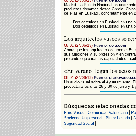
08:01 (24/06/13)
Fuente: deia.com
Madrid. La Policía Nacional ha desmant
productos dopantes desde Grecia, China 
de ellas en Euskadi, concretamente en Bi
Dos detenidos en Euskadi en una op
Dos detenidos en Euskadi en una op
Los arquitectos vascos se re
08:01 (24/06/13)
Fuente: deia.com
Ahora que los arquitectos de todo el Es
sus funciones y su profesión y en contra
pretende equiparar las capacidades facult
«En verano llegan los actos 
08:01 (24/06/13)
Fuente: diariovasco.
Un audiovisual sobre el Ayuntamiento. El
proyectará los días 29 y 30 de junio y 1 y
Búsquedas relacionadas c
|
|
País Vasco
Comunidad Valenciana
Po
|
|
Sociedad Unipersonal
Pintor Losada
A
|
Seguridad Social