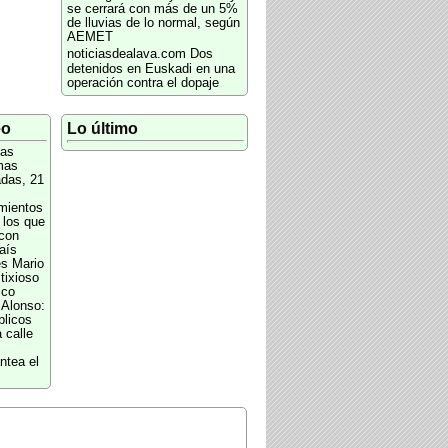
se cerrará con más de un 5%
de lluvias de lo normal, según
AEMET
noticiasdealava.com
Dos
detenidos en Euskadi en una
operación contra el dopaje
eo
Lo último
as
mas
das, 21
mientos
 los que
con
aís
és Mario
tixioso
sco
 Alonso:
blicos
 calle
ntea el