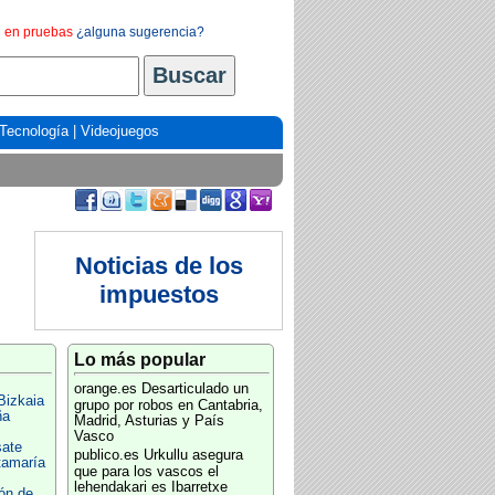
en pruebas
¿alguna sugerencia?
Tecnología
|
Videojuegos
Noticias de los
impuestos
Lo más popular
orange.es
Desarticulado un
Bizkaia
grupo por robos en Cantabria,
ña
Madrid, Asturias y País
Vasco
sate
publico.es
Urkullu asegura
tamaría
que para los vascos el
lehendakari es Ibarretxe
ón de