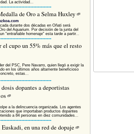
dad. La actividad...
 Medalla de Oro a Selma Huxley
puzkoa.com
incada durante dos décadas en Oñati será
Oro del Aquarium. Por decisión de la junta del
un "entrañable homenaje" esta tarde a partir...
r el cupo un 55% más que el resto
er del PSC, Pere Navarro, quien llegó a exigir la
ado en los últimos años altamente beneficioso
oncreto, estas...
dosis dopantes a deportistas
ios
olpe a la delincuencia organizada. Los agentes
zaciones que importaban productos dopantes
etenido a 84 personas en diez comunidades...
n Euskadi, en una red de dopaje