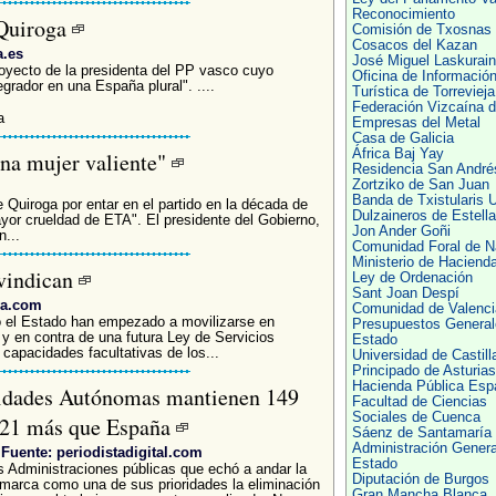
Reconocimiento
 Quiroga
Comisión de Txosnas
Cosacos del Kazan
a.es
José Miguel Laskurain
royecto de la presidenta del PP vasco cuyo
Oficina de Informació
grador en una España plural". ....
Turística de Torrevieja
Federación Vizcaína 
a
Empresas del Metal
Casa de Galicia
África Baj Yay
una mujer valiente"
Residencia San André
Zortziko de San Juan
Banda de Txistularis 
 Quiroga por entar en el partido en la década de
Dulzaineros de Estella
yor crueldad de ETA". El presidente del Gobierno,
Jon Ander Goñi
...
Comunidad Foral de N
Ministerio de Haciend
ivindican
Ley de Ordenación
Sant Joan Despí
va.com
Comunidad de Valenci
do el Estado han empezado a movilizarse en
Presupuestos General
y en contra de una futura Ley de Servicios
Estado
 capacidades facultativas de los...
Universidad de Castill
Principado de Asturias
Hacienda Pública Esp
dades Autónomas mantienen 149
Facultad de Ciencias
Sociales de Cuenca
 21 más que España
Sáenz de Santamaría
Administración Genera
Fuente: periodistadigital.com
Estado
s Administraciones públicas que echó a andar la
Diputación de Burgos
arca como una de sus prioridades la eliminación
Gran Mancha Blanca