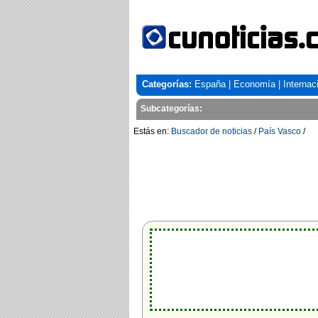
Categorías:
España
|
Economía
|
Internac
Subcategorías:
Estás en:
Buscador de noticias
/
País Vasco
/