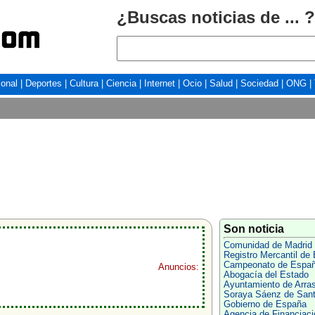
¿Buscas noticias de ... ?
ional
|
Deportes
|
Cultura
|
Ciencia
|
Internet
|
Ocio
|
Salud
|
Sociedad
|
ONG
|
Son noticia
Comunidad de Madrid
Registro Mercantil de 
Campeonato de Espa
Anuncios:
Abogacía del Estado
Ayuntamiento de Arra
Soraya Sáenz de San
Gobierno de España
Agencia de Financiaci