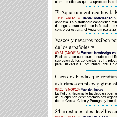
cierre de oficinas que ha aprobado la enti
El Aquarium entrega hoy la
10:04 (24/06/13)
Fuente: noticiasdegi
donostia. La historiadora canadiense af
distinguida esta tarde con la Medalla de 
centro donostiarra, el Aquarium realizará 
Vascos y navarros reciben po
de los españoles
09:31 (24/06/13)
Fuente: farodevigo.es
El sistema de cupo cuestionado por el líd
supresión de los conciertos, se ha relev
para Euskadi y la Comunidad Foral. En c
Caen dos bandas que vendían 
asturianos en pisos y gimnas
08:20 (24/06/13)
Fuente: lne.es
La Policía Nacional le ha dado un buen g
del cuerpo han desmantelado dos organi
desde Grecia, China y Portugal, y han d
84 arrestados, dos de ellos e