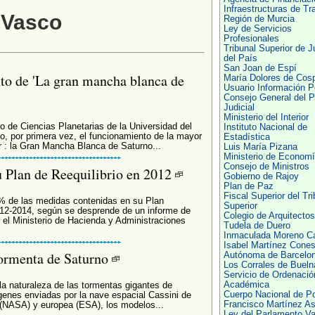
Infraestructuras de Tr
 Vasco
Región de Murcia
Ley de Servicios
Profesionales
Tribunal Superior de J
del País
San Joan de Espí
to de 'La gran mancha blanca de
María Dolores de Cos
Usuario Información Po
Consejo General del P
Judicial
Ministerio del Interior
 de Ciencias Planetarias de la Universidad del
Instituto Nacional de
 por primera vez, el funcionamiento de la mayor
Estadística
r : la Gran Mancha Blanca de Saturno...
Luis María Pizana
Ministerio de Econom
Consejo de Ministros
u Plan de Reequilibrio en 2012
Gobierno de Rajoy
Plan de Paz
Fiscal Superior del Tri
87% de las medidas contenidas en su Plan
Superior
012-2014, según se desprende de un informe de
Colegio de Arquitecto
 el Ministerio de Hacienda y Administraciones
Tudela de Duero
Inmaculada Moreno C
Isabel Martínez Cone
tormenta de Saturno
Autónoma de Barcelo
Los Corrales de Bueln
Servicio de Ordenació
Académica
la naturaleza de las tormentas gigantes de
Cuerpo Nacional de Po
ágenes enviadas por la nave espacial Cassini de
Francisco Martínez A
 (NASA) y europea (ESA), los modelos...
Ley del Parlamento V