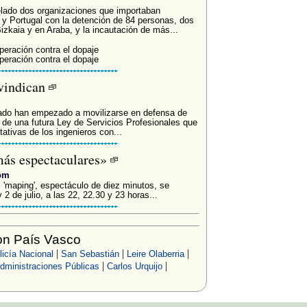
elado dos organizaciones que importaban
y Portugal con la detención de 84 personas, dos
zkaia y en Araba, y la incautación de más...
eración contra el dopaje
eración contra el dopaje
ivindican
tado han empezado a movilizarse en defensa de
 de una futura Ley de Servicios Profesionales que
ativas de los ingenieros con...
más espectaculares»
com
 'maping', espectáculo de diez minutos, se
 2 de julio, a las 22, 22.30 y 23 horas...
on País Vasco
|
|
|
licía Nacional
San Sebastián
Leire Olaberria
|
|
dministraciones Públicas
Carlos Urquijo