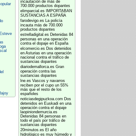
incautación de más de
Popular
700.000 productos dopantes
elimparcial.es
IMPORTABAN
SUSTANCIAS A ESPAÑA
farodevigo.es
La policía
do
incauta más de 700.000
productos dopantes
 Esteve
estrelladigital.es
Detenidas 84
personas en una operación
as
contra el dopaje en España
oga
elcomercio.es
Dos detenidos
scal
en Asturias en una operación
nacional contra el tráfico de
sustancias dopantes
diariodemallorca.es
Gran
operación contra las
el
sustancias dopantes
lne.es
Vascos y navarros
reciben por el cupo un 55%
más que el resto de los
Rajoy
españoles
noticiasdegipuzkoa.com
Dos
detenidos en Euskadi en una
operación contra el dopaje
laopiniondemurcia.es
Detenidas 84 personas en
todo el país por tráfico de
sustancias dopantes
20minutos.es
El año
hidrológico es muy húmedo y