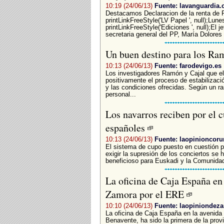
10:19 (24/06/13)
Fuente: lavanguardia
Destacamos Declaracion de la renta de 
printLinkFreeStyle('LV Papel ', null);Lun
printLinkFreeStyle('Ediciones ', null);El j
secretaria general del PP, María Dolores
Un buen destino para los Ra
10:13 (24/06/13)
Fuente: farodevigo.es
Los investigadores Ramón y Cajal que el
positivamente el proceso de estabilizació
y las condiciones ofrecidas. Según un ran
personal...
Los navarros reciben por el 
españoles
10:13 (24/06/13)
Fuente: laopinioncoru
El sistema de cupo puesto en cuestión po
exigir la supresión de los conciertos se 
beneficioso para Euskadi y la Comunidad
La oficina de Caja España en
Zamora por el ERE
10:10 (24/06/13)
Fuente: laopiniondez
La oficina de Caja España en la avenida
Benavente, ha sido la primera de la provi