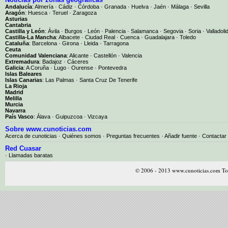
Andalucía
:
Almería
·
Cádiz
·
Córdoba
·
Granada
·
Huelva
·
Jaén
·
Málaga
·
Sevilla
Aragón
:
Huesca
·
Teruel
·
Zaragoza
Asturias
Cantabria
Castilla y León
:
Ávila
·
Burgos
·
León
·
Palencia
·
Salamanca
·
Segovia
·
Soria
·
Valladoli
Castilla-La Mancha
:
Albacete
·
Ciudad Real
·
Cuenca
·
Guadalajara
·
Toledo
Cataluña
:
Barcelona
·
Girona
·
Lleida
·
Tarragona
Ceuta
Comunidad Valenciana
:
Alicante
·
Castellón
·
Valencia
Extremadura
:
Badajoz
·
Cáceres
Galicia
:
A Coruña
·
Lugo
·
Ourense
·
Pontevedra
Islas Baleares
Islas Canarias
:
Las Palmas
·
Santa Cruz De Tenerife
La Rioja
Madrid
Melilla
Murcia
Navarra
País Vasco
:
Álava
·
Guipuzcoa
·
Vizcaya
Sobre www.cunoticias.com
Acerca de cunoticias
·
Quiénes somos
·
Preguntas frecuentes
·
Añadir fuente
·
Contactar
Red Cuasar
· Llamadas baratas
© 2006 - 2013 www.cunoticias.com Tod