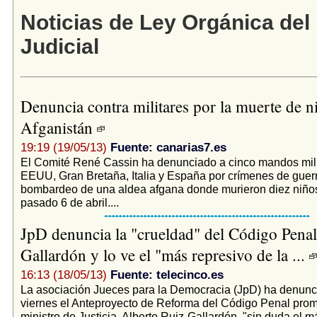
Noticias de Ley Orgánica del
Judicial
Denuncia contra militares por la muerte de n
Afganistán
19:19 (19/05/13)
Fuente: canarias7.es
El Comité René Cassin ha denunciado a cinco mandos mili
EEUU, Gran Bretaña, Italia y España por crímenes de guerr
bombardeo de una aldea afgana donde murieron diez niños
pasado 6 de abril....
JpD denuncia la "crueldad" del Código Penal
Gallardón y lo ve el "más represivo de la ...
16:13 (18/05/13)
Fuente: telecinco.es
La asociación Jueces para la Democracia (JpD) ha denunc
viernes el Anteproyecto de Reforma del Código Penal prom
ministro de Justicia, Alberto Ruiz-Gallardón, "sin duda el m