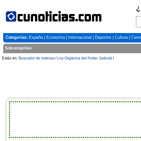
¿
Categorías:
España
|
Economía
|
Internacional
|
Deportes
|
Cultura
|
Cienc
Subcategorías:
Estás en:
Buscador de noticias
/
Ley Orgánica del Poder Judicial
/