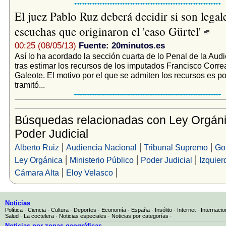
El juez Pablo Ruz deberá decidir si son legale
escuchas que originaron el 'caso Gürtel'
00:25 (08/05/13)
Fuente: 20minutos.es
Así lo ha acordado la sección cuarta de lo Penal de la Aud
tras estimar los recursos de los imputados Francisco Corre
Galeote. El motivo por el que se admiten los recursos es po
tramitó...
Búsquedas relacionadas con Ley Orgáni
Poder Judicial
|
|
|
Alberto Ruiz
Audiencia Nacional
Tribunal Supremo
Go
|
|
|
Ley Orgánica
Ministerio Público
Poder Judicial
Izquier
|
|
Cámara Alta
Eloy Velasco
Noticias
Política
·
Ciencia
·
Cultura
·
Deportes
·
Economía
·
España
·
Insólito
·
Internet
·
Internacio
Salud
·
La coctelera
·
Noticias especiales
·
Noticias por categorías
·
Noticias por zonas geográficas