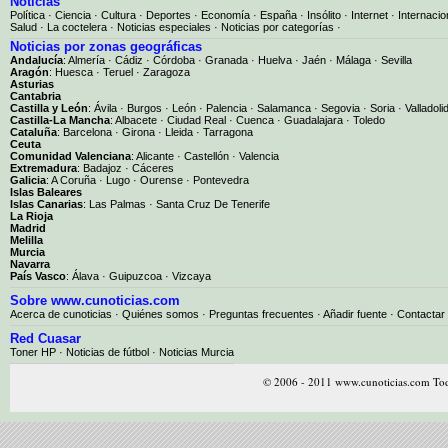
Noticias
Política
·
Ciencia
·
Cultura
·
Deportes
·
Economía
·
España
·
Insólito
·
Internet
·
Internacio
Salud
·
La coctelera
·
Noticias especiales
·
Noticias por categorías
·
Noticias por zonas geográficas
Andalucía
:
Almería
·
Cádiz
·
Córdoba
·
Granada
·
Huelva
·
Jaén
·
Málaga
·
Sevilla
Aragón
:
Huesca
·
Teruel
·
Zaragoza
Asturias
Cantabria
Castilla y León
:
Ávila
·
Burgos
·
León
·
Palencia
·
Salamanca
·
Segovia
·
Soria
·
Valladoli
Castilla-La Mancha
:
Albacete
·
Ciudad Real
·
Cuenca
·
Guadalajara
·
Toledo
Cataluña
:
Barcelona
·
Girona
·
Lleida
·
Tarragona
Ceuta
Comunidad Valenciana
:
Alicante
·
Castellón
·
Valencia
Extremadura
:
Badajoz
·
Cáceres
Galicia
:
A Coruña
·
Lugo
·
Ourense
·
Pontevedra
Islas Baleares
Islas Canarias
:
Las Palmas
·
Santa Cruz De Tenerife
La Rioja
Madrid
Melilla
Murcia
Navarra
País Vasco
:
Álava
·
Guipuzcoa
·
Vizcaya
Sobre www.cunoticias.com
Acerca de cunoticias
·
Quiénes somos
·
Preguntas frecuentes
·
Añadir fuente
·
Contactar
Red Cuasar
Toner HP · Noticias de fútbol · Noticias Murcia
© 2006 - 2011 www.cunoticias.com Tod