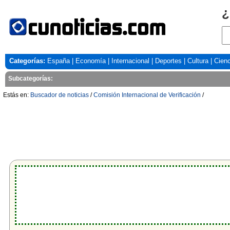
¿
Categorías:
España
|
Economía
|
Internacional
|
Deportes
|
Cultura
|
Cienc
Subcategorías:
Estás en:
Buscador de noticias
/
Comisión Internacional de Verificación
/