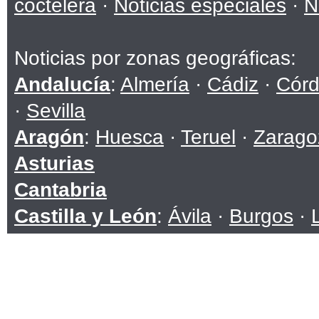
coctelera
·
Noticias especiales
·
N
Noticias por zonas geográficas:
Andalucía
:
Almería
·
Cádiz
·
Cór
·
Sevilla
Aragón
:
Huesca
·
Teruel
·
Zarago
Asturias
Cantabria
Castilla y León
:
Ávila
·
Burgos
·
Soria
·
Valladolid
·
Zamora
Castilla-La Mancha
:
Albacete
·
C
Toledo