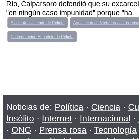
Río, Calparsoro defendió que su excarce
"en ningún caso impunidad" porque "ha...
Sindicato Unificado de Policía
Asociación de Víctimas del Terroris
Confederación Española de Policía
Noticias de:
Política
·
Ciencia
·
Cu
Insólito
·
Internet
·
Internacional
·
·
ONG
·
Prensa rosa
·
Tecnología