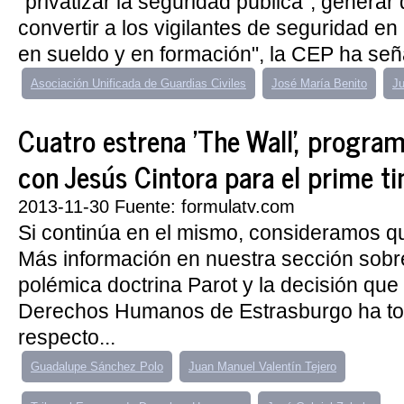
"privatizar la seguridad pública", genera
convertir a los vigilantes de seguridad en
en sueldo y en formación", la CEP ha señ
Asociación Unificada de Guardias Civiles
José María Benito
Ju
Cuatro estrena 'The Wall', progra
con Jesús Cintora para el prime t
2013-11-30 Fuente: formulatv.com
Si continúa en el mismo, consideramos q
Más información en nuestra sección sobr
polémica doctrina Parot y la decisión que 
Derechos Humanos de Estrasburgo ha t
respecto...
Guadalupe Sánchez Polo
Juan Manuel Valentín Tejero