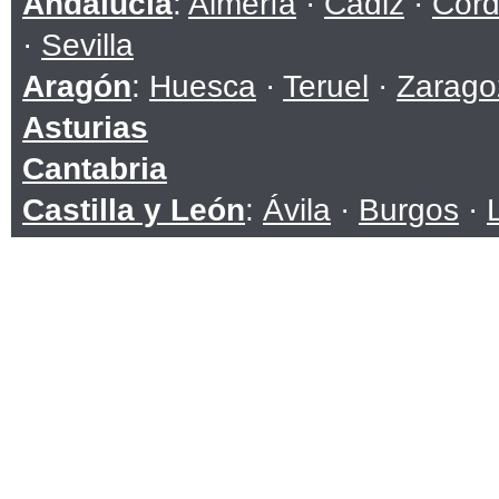
Andalucía
:
Almería
·
Cádiz
·
Cór
·
Sevilla
Aragón
:
Huesca
·
Teruel
·
Zarago
Asturias
Cantabria
Castilla y León
:
Ávila
·
Burgos
·
Soria
·
Valladolid
·
Zamora
Castilla-La Mancha
:
Albacete
·
C
Toledo
Cataluña
:
Barcelona
·
Girona
·
Ll
Ceuta
Comunidad Valenciana
:
Alicante
Extremadura
:
Badajoz
·
Cáceres