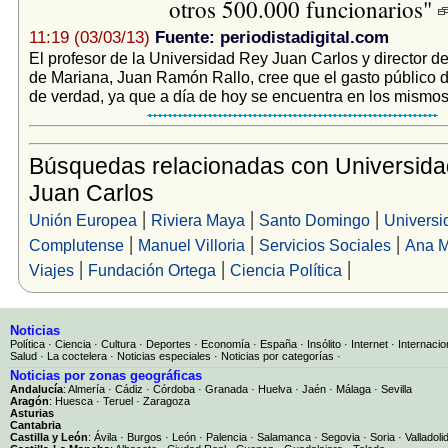
otros 500.000 funcionarios"
11:19 (03/03/13)
Fuente: periodistadigital.com
El profesor de la Universidad Rey Juan Carlos y director del
de Mariana, Juan Ramón Rallo, cree que el gasto público 
de verdad, ya que a día de hoy se encuentra en los mismos 
Búsquedas relacionadas con Universid
Juan Carlos
|
|
|
Unión Europea
Riviera Maya
Santo Domingo
Universi
|
|
|
Complutense
Manuel Villoria
Servicios Sociales
Ana M
|
|
|
Viajes
Fundación Ortega
Ciencia Política
Noticias
Política
·
Ciencia
·
Cultura
·
Deportes
·
Economía
·
España
·
Insólito
·
Internet
·
Internacio
Salud
·
La coctelera
·
Noticias especiales
·
Noticias por categorías
·
Noticias por zonas geográficas
Andalucía
:
Almería
·
Cádiz
·
Córdoba
·
Granada
·
Huelva
·
Jaén
·
Málaga
·
Sevilla
Aragón
:
Huesca
·
Teruel
·
Zaragoza
Asturias
Cantabria
Castilla y León
:
Ávila
·
Burgos
·
León
·
Palencia
·
Salamanca
·
Segovia
·
Soria
·
Valladoli