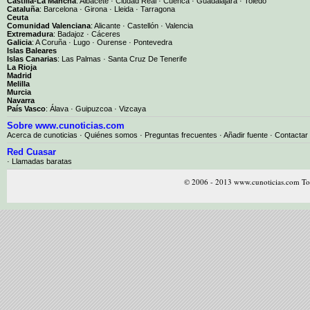
Castilla-La Mancha
:
Albacete
·
Ciudad Real
·
Cuenca
·
Guadalajara
·
Toledo
Cataluña
:
Barcelona
·
Girona
·
Lleida
·
Tarragona
Ceuta
Comunidad Valenciana
:
Alicante
·
Castellón
·
Valencia
Extremadura
:
Badajoz
·
Cáceres
Galicia
:
A Coruña
·
Lugo
·
Ourense
·
Pontevedra
Islas Baleares
Islas Canarias
:
Las Palmas
·
Santa Cruz De Tenerife
La Rioja
Madrid
Melilla
Murcia
Navarra
País Vasco
:
Álava
·
Guipuzcoa
·
Vizcaya
Sobre www.cunoticias.com
Acerca de cunoticias
·
Quiénes somos
·
Preguntas frecuentes
·
Añadir fuente
·
Contactar
Red Cuasar
· Llamadas baratas
© 2006 - 2013 www.cunoticias.com Tod