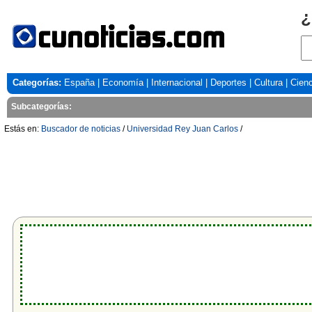
¿
Categorías:
España
|
Economía
|
Internacional
|
Deportes
|
Cultura
|
Cienc
Subcategorías:
Estás en:
Buscador de noticias
/
Universidad Rey Juan Carlos
/