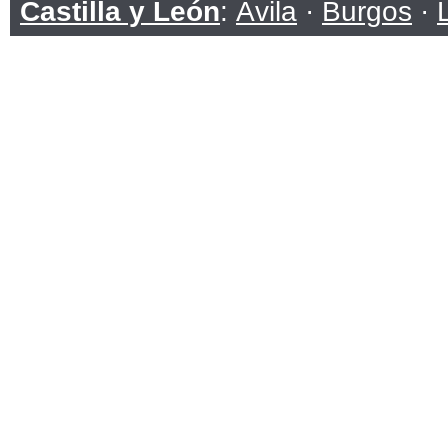
Castilla y León
:
Ávila
·
Burgos
·
Soria
·
Valladolid
·
Zamora
Castilla-La Mancha
:
Albacete
·
C
Toledo
Cataluña
:
Barcelona
·
Girona
·
Ll
Ceuta
Comunidad Valenciana
:
Alicante
Extremadura
:
Badajoz
·
Cáceres
Galicia
:
A Coruña
·
Lugo
·
Ouren
Islas Baleares
Islas Canarias
:
Las Palmas
·
San
La Rioja