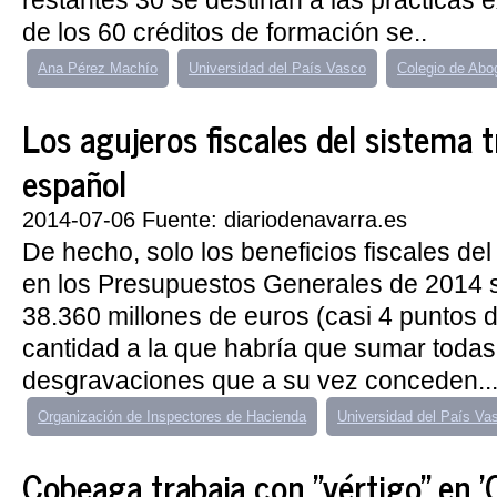
restantes 30 se destinan a las prácticas 
de los 60 créditos de formación se..
Ana Pérez Machío
Universidad del País Vasco
Colegio de Abo
Los agujeros fiscales del sistema t
español
2014-07-06 Fuente: diariodenavarra.es
De hecho, solo los beneficios fiscales de
en los Presupuestos Generales de 2014 
38.360 millones de euros (casi 4 puntos 
cantidad a la que habría que sumar todas
desgravaciones que a su vez conceden..
Organización de Inspectores de Hacienda
Universidad del País Va
Cobeaga trabaja con "vértigo" en 'O