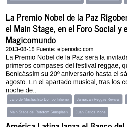
La Premio Nobel de la Paz Rigobe
el Main Stage, en el Foro Social y 
Magicomundo
2013-08-18 Fuente: elperiodic.com
La Premio Nobel de la Paz será la invitad
primeros compases del festival reggae, q
Benicàssim su 20º aniversario hasta el s
agosto. En el apartado musical, tras los c
noche de..
Jairo de Muchachito Bombo Infierno
Jamaican Reggae Revival
Main Stage del Rototom Sunsplash
Juan Carlos Mone
América Latina lanza el Banco del