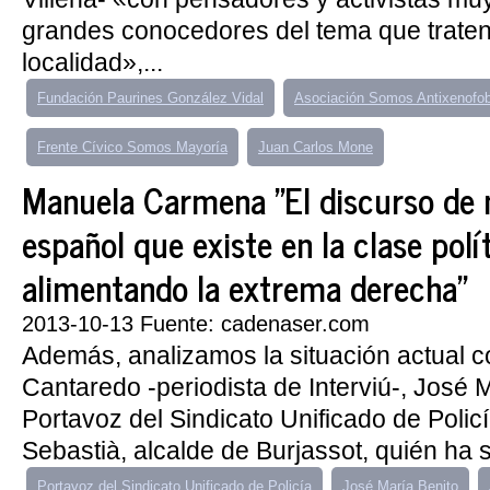
grandes conocedores del tema que trate
localidad»,...
Fundación Paurines González Vidal
Asociación Somos Antixenofob
Frente Cívico Somos Mayoría
Juan Carlos Mone
Manuela Carmena "El discurso de 
español que existe en la clase polí
alimentando la extrema derecha"
2013-10-13 Fuente: cadenaser.com
Además, analizamos la situación actual 
Cantaredo -periodista de Interviú-, José M
Portavoz del Sindicato Unificado de Policí
Sebastià, alcalde de Burjassot, quién ha su
Portavoz del Sindicato Unificado de Policía
José María Benito