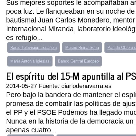
Sus mejores soportes le acompañaban an
poca luz. Le flanqueaban en su noche de
bautismal Juan Carlos Monedero, mentor
Internacional Miranda, laboratorio ideológ
es refugio...
Radio Televisión Española
Museo Reina Sofía
Partido Obrero 
María Antonia Iglesias
Banco Central Europeo
El espíritu del 15-M apuntilla al PS
2014-05-27 Fuente: diariodenavarra.es
Pero bajo la bandera de mantener el espír
promesa de combatir las políticas de aju
el PP y el PSOE Podemos ha llegado muc
Nunca en la historia de la democracia un 
apenas cuatro...