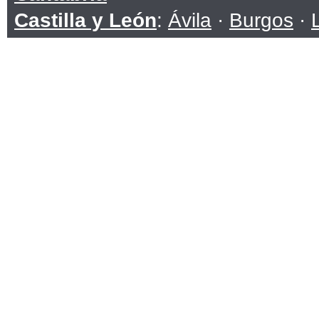
Castilla y León
:
Ávila
·
Burgos
·
Soria
·
Valladolid
·
Zamora
Castilla-La Mancha
:
Albacete
·
C
Toledo
Cataluña
:
Barcelona
·
Girona
·
Ll
Ceuta
Comunidad Valenciana
:
Alicante
Extremadura
:
Badajoz
·
Cáceres
Galicia
:
A Coruña
·
Lugo
·
Ouren
Islas Baleares
Islas Canarias
:
Las Palmas
·
San
La Rioja