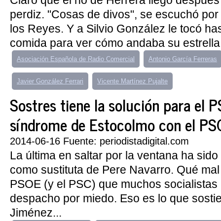
Claro que el no de Herrera llegó después
perdiz. "Cosas de divos", se escuchó po
los Reyes. Y a Silvio González le tocó ha
comida para ver cómo andaba su estrella m
Asociación Española de Radio Comercial
Antonio García Ferreras
Javier González Ferrari
Vicente Martínez Pujalte
Sostres tiene la solución para el 
síndrome de Estocolmo con el PS
2014-06-16 Fuente: periodistadigital.com
La última en saltar por la ventana ha sid
como sustituta de Pere Navarro. Qué mal 
PSOE (y el PSC) que muchos socialistas h
despacho por miedo. Eso es lo que sosti
Jiménez...