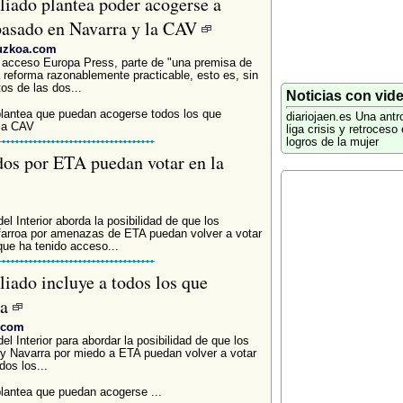
liado plantea poder acogerse a
 pasado en Navarra y la CAV
puzkoa.com
acceso Europa Press, parte de "una premisa de
a reforma razonablemente practicable, esto es, sin
tos de las dos...
Noticias con vid
 plantea que puedan acogerse todos los que
diariojaen.es
Una antr
 la CAV
liga crisis y retroceso 
logros de la mujer
ados por ETA puedan votar en la
el Interior aborda la posibilidad de que los
arroa por amenazas de ETA puedan volver a votar
ue ha tenido acceso...
liado incluye a todos los que
ra
i.com
l Interior para abordar la posibilidad de que los
y Navarra por miedo a ETA puedan volver a votar
os los...
plantea que puedan acogerse ...