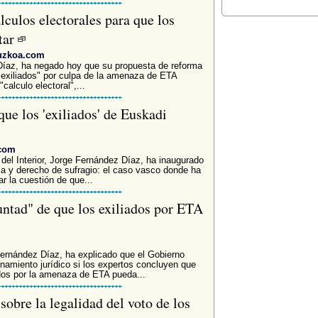
culos electorales para que los
tar
puzkoa.com
 Díaz, ha negado hoy que su propuesta de reforma
"exiliados" por culpa de la amenaza de ETA
alculo electoral",...
que los 'exiliados' de Euskadi
.com
el Interior, Jorge Fernández Díaz, ha inaugurado
ia y derecho de sufragio: el caso vasco donde ha
r la cuestión de que...
untad" de que los exiliados por ETA
Fernández Díaz, ha explicado que el Gobierno
enamiento jurídico si los expertos concluyen que
ados por la amenaza de ETA pueda...
obre la legalidad del voto de los