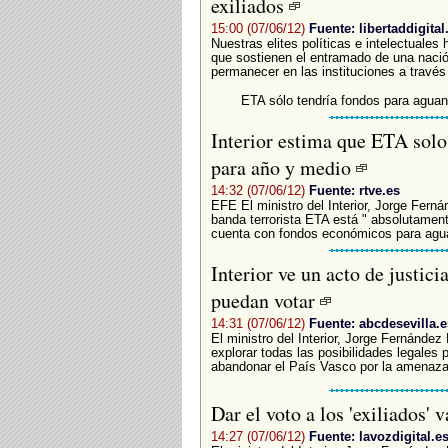
exiliados
15:00 (07/06/12)
Fuente: libertaddigita
Nuestras elites políticas e intelectuales
que sostienen el entramado de una nació
permanecer en las instituciones a través 
ETA sólo tendría fondos para agua
Interior estima que ETA sol
para año y medio
14:32 (07/06/12)
Fuente: rtve.es
EFE El ministro del Interior, Jorge Fern
banda terrorista ETA está " absolutamen
cuenta con fondos económicos para agua
Interior ve un acto de justic
puedan votar
14:31 (07/06/12)
Fuente: abcdesevilla.e
El ministro del Interior, Jorge Fernández
explorar todas las posibilidades legales
abandonar el País Vasco por la amenaza y
Dar el voto a los 'exiliados'
14:27 (07/06/12)
Fuente: lavozdigital.e