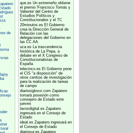
que.es
Un extremeño obtiene
apatero
el premio 'Francisco Tomás y
Estado
Valiente' del Centro de
odríguez
Estudios Políticos y
ez
Constitucionales y el TC
Aza
20minutos.es
El Gobierno
r
crea la Dirección General de
nse de
Relación con las
delegaciones del Gobierno en
las CC.AA.
l
uca.es
La trascendencia
desma
histórica de La Pepa, a
debate en el X Congreso de
ncias
Constitucionalistas de
España
telecinco.es
El Gobierno pone
el CIS "a disposición" de
Rajoy
otros centros de investigación
aba
para la realización de tareas
de campo
diariosigloxxi.com
Zapatero
ficas
onsejo
tomará posesión como
consejero de Estado este
s
jueves
lavozdigital.es
Zapatero
oder
ingresará en el Consejo de
Estado
a
ideal.es
Zapatero ingresará en
tret
el Consejo de Estado
toral
diariosur.es
Zapatero
nal