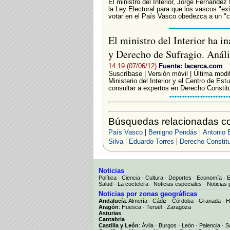
El ministro del Interior, Jorge Fernánde
la Ley Electoral para que los vascos "e
votar en el País Vasco obedezca a un "ca
El ministro del Interior ha 
y Derecho de Sufragio. Análi
14:19 (07/06/12)
Fuente: lacerca.com
Suscríbase | Versión móvil | Última modif
Ministerio del Interior y el Centro de Es
consultar a expertos en Derecho Constituc
Búsquedas relacionadas con
|
|
País Vasco
Benigno Pendás
Antonio 
|
|
Silva
Eduardo Torres
Derecho Constitu
Noticias
Política
·
Ciencia
·
Cultura
·
Deportes
·
Economía
·
Salud
·
La coctelera
·
Noticias especiales
·
Noticias 
Noticias por zonas geográficas
Andalucía
:
Almería
·
Cádiz
·
Córdoba
·
Granada
·
H
Aragón
:
Huesca
·
Teruel
·
Zaragoza
Asturias
Cantabria
Castilla y León
:
Ávila
·
Burgos
·
León
·
Palencia
·
S