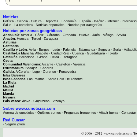
Noticias
Política
·
Ciencia
·
Cultura
·
Deportes
·
Economía
·
España
·
Insólito
·
Internet
·
Internacio
Salud
·
La coctelera
·
Noticias especiales
·
Noticias por categorías
·
Noticias por zonas geográficas
Andalucía
:
Almería
·
Cádiz
·
Córdoba
·
Granada
·
Huelva
·
Jaén
·
Málaga
·
Sevilla
Aragón
:
Huesca
·
Teruel
·
Zaragoza
Asturias
Cantabria
Castilla y León
:
Ávila
·
Burgos
·
León
·
Palencia
·
Salamanca
·
Segovia
·
Soria
·
Valladoli
Castilla-La Mancha
:
Albacete
·
Ciudad Real
·
Cuenca
·
Guadalajara
·
Toledo
Cataluña
:
Barcelona
·
Girona
·
Lleida
·
Tarragona
Ceuta
Comunidad Valenciana
:
Alicante
·
Castellón
·
Valencia
Extremadura
:
Badajoz
·
Cáceres
Galicia
:
A Coruña
·
Lugo
·
Ourense
·
Pontevedra
Islas Baleares
Islas Canarias
:
Las Palmas
·
Santa Cruz De Tenerife
La Rioja
Madrid
Melilla
Murcia
Navarra
País Vasco
:
Álava
·
Guipuzcoa
·
Vizcaya
Sobre www.cunoticias.com
Acerca de cunoticias
·
Quiénes somos
·
Preguntas frecuentes
·
Añadir fuente
·
Contactar
Red Cuasar
· Seguro joven
© 2006 - 2012 www.cunoticias.com Tod