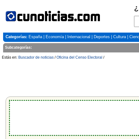
¿
Categorías:
España
|
Economía
|
Internacional
|
Deportes
|
Cultura
|
Cienc
Subcategorías:
Estás en:
Buscador de noticias
/
Oficina del Censo Electoral
/