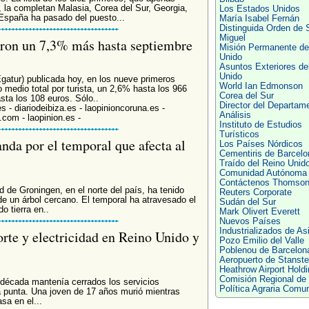
 la completan Malasia, Corea del Sur, Georgia,
Los Estados Unidos
España ha pasado del puesto...
María Isabel Fernán
Distinguida Orden de 
Miguel
taron un 7,3% más hasta septiembre
Misión Permanente de
Unido
Asuntos Exteriores de
Unido
gatur) publicada hoy, en los nueve primeros
World Ian Edmonson
medio total por turista, un 2,6% hasta los 966
Corea del Sur
sta los 108 euros. Sólo..
Director del Departam
s - diariodeibiza.es - laopinioncoruna.es -
Análisis
.com - laopinion.es -
Instituto de Estudios
Turísticos
da por el temporal que afecta al
Los Países Nórdicos
Cementiris de Barcelo
Traído del Reino Unid
Comunidad Autónoma
Contáctenos Thomso
de Groningen, en el norte del país, ha tenido
Reuters Corporate
de un árbol cercano. El temporal ha atravesado el
Sudán del Sur
o tierra en..
Mark Olivert Everett
Nuevos Países
Industrializados de As
orte y electricidad en Reino Unido y
Pozo Emilio del Valle
Poblenou de Barcelon
Aeropuerto de Stanst
Heathrow Airport Hold
Comisión Regional de 
década mantenía cerrados los servicios
Política Agraria Comun
ra punta. Una joven de 17 años murió mientras
sa en el...