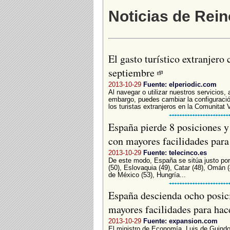
Noticias de Rei
El gasto turístico extranjero
septiembre
2013-10-29
Fuente: elperiodic.com
Al navegar o utilizar nuestros servicios,
embargo, puedes cambiar la configuració
los turistas extranjeros en la Comunitat 
España pierde 8 posiciones y 
con mayores facilidades par
2013-10-29
Fuente: telecinco.es
De este modo, España se sitúa justo po
(50), Eslovaquia (49), Catar (48), Omán 
de México (53), Hungría...
España descienda ocho posici
mayores facilidades para ha
2013-10-29
Fuente: expansion.com
El ministro de Economía, Luis de Guindos