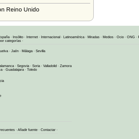
on Reino Unido
España
·
Insólito
·
Internet
·
Internacional
·
Latinoamérica
·
Miradas
·
Medios
·
Ocio
·
ONG
·
por categorías
·
uelva
·
Jaén
·
Málaga
·
Sevilla
alamanca
·
Segovia
·
Soria
·
Valladolid
·
Zamora
ca
·
Guadalajara
·
Toledo
cia
e
frecuentes
·
Añadir fuente
·
Contactar
·