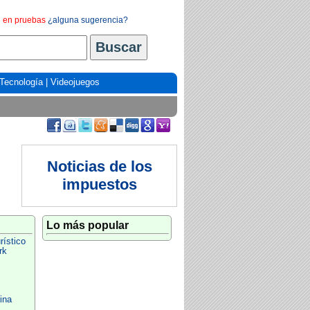
en pruebas
¿alguna sugerencia?
Tecnología
|
Videojuegos
Noticias de los
impuestos
Lo más popular
ístico
rk
ina