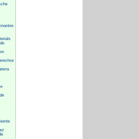
sche
onantes
erials
 de
ion
Derechos
aterra
ce
de
iente
pez
de