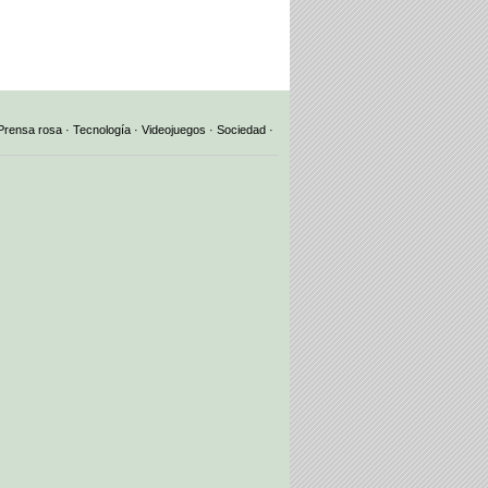
Prensa rosa
·
Tecnología
·
Videojuegos
·
Sociedad
·