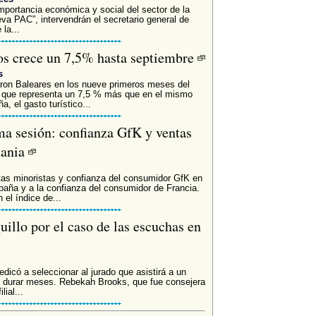
importancia económica y social del sector de la
va PAC”, intervendrán el secretario general de
la...
eros crece un 7,5% hasta septiembre
s
taron Baleares en los nueve primeros meses del
o que representa un 7,5 % más que en el mismo
, el gasto turístico...
ima sesión: confianza GfK y ventas
mania
tas minoristas y confianza del consumidor GfK en
paña y a la confianza del consumidor de Francia.
el índice de...
illo por el caso de las escuchas en
edicó a seleccionar al jurado que asistirá a un
e durar meses. Rebekah Brooks, que fue consejera
ial...