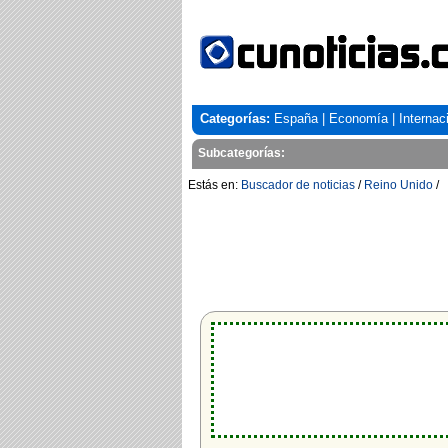
Categorías:
España
|
Economía
|
Internac
Subcategorías:
Estás en:
Buscador de noticias
/
Reino Unido
/