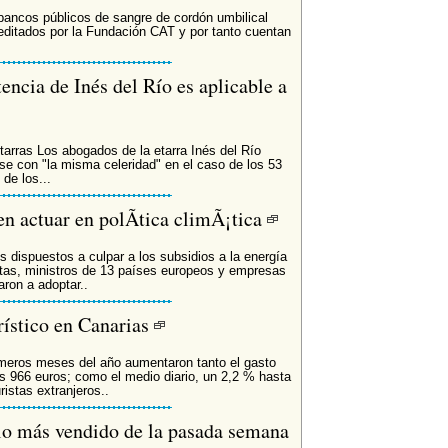
 bancos públicos de sangre de cordón umbilical
editados por la Fundación CAT y por tanto cuentan
encia de Inés del Río es aplicable a
arras Los abogados de la etarra Inés del Río
se con "la misma celeridad" en el caso de los 53
de los...
en actuar en polÃ­tica climÃ¡tica
s dispuestos a culpar a los subsidios a la energía
ltas, ministros de 13 países europeos y empresas
ron a adoptar..
rístico en Canarias
rimeros meses del año aumentaron tanto el gasto
los 966 euros; como el medio diario, un 2,2 % hasta
ristas extranjeros..
o más vendido de la pasada semana