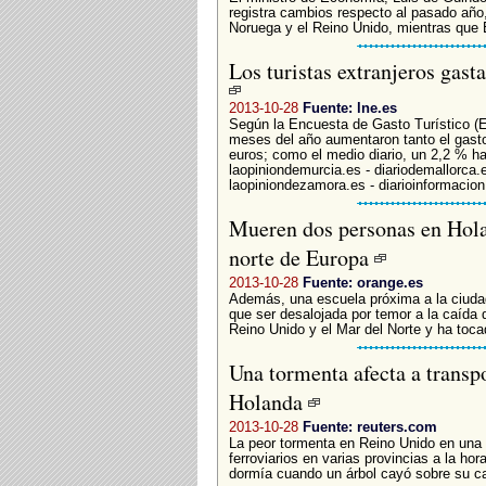
registra cambios respecto al pasado año,
Noruega y el Reino Unido, mientras que 
Los turistas extranjeros gas
2013-10-28
Fuente: lne.es
Según la Encuesta de Gasto Turístico (E
meses del año aumentaron tanto el gasto 
euros; como el medio diario, un 2,2 % ha
laopiniondemurcia.es - diariodemallorca.e
laopiniondezamora.es - diarioinformacion
Mueren dos personas en Holan
norte de Europa
2013-10-28
Fuente: orange.es
Además, una escuela próxima a la ciudad 
que ser desalojada por temor a la caída 
Reino Unido y el Mar del Norte y ha tocad
Una tormenta afecta a transp
Holanda
2013-10-28
Fuente: reuters.com
La peor tormenta en Reino Unido en una 
ferroviarios en varias provincias a la ho
dormía cuando un árbol cayó sobre su ca