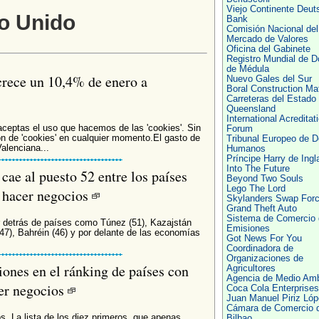
Viejo Continente Deut
no Unido
Bank
Comisión Nacional del
Mercado de Valores
Oficina del Gabinete
Registro Mundial de D
de Médula
 crece un 10,4% de enero a
Nuevo Gales del Sur
Boral Construction Mat
Carreteras del Estado
Queensland
International Acreditat
 aceptas el uso que hacemos de las 'cookies'. Sin
Forum
n de 'cookies' en cualquier momento.El gasto de
Tribunal Europeo de 
Valenciana...
Humanos
Príncipe Harry de Ingl
Into The Future
cae al puesto 52 entre los países
Beyond Two Souls
Lego The Lord
a hacer negocios
Skylanders Swap For
Grand Theft Auto
Sistema de Comercio 
r detrás de países como Túnez (51), Kazajstán
Emisiones
(47), Bahréin (46) y por delante de las economías
Got News For You
Coordinadora de
Organizaciones de
ones en el ránking de países con
Agricultores
Agencia de Medio Amb
cer negocios
Coca Cola Enterprises
Juan Manuel Piriz Ló
Cámara de Comercio 
. La lista de los diez primeros, que apenas
Bilbao