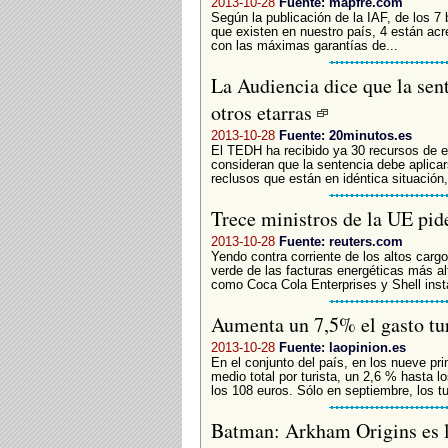
2013-10-28
Fuente: mapfre.com
Según la publicación de la IAF, de los 7
que existen en nuestro país, 4 están acr
con las máximas garantías de...
La Audiencia dice que la sent
otros etarras
2013-10-28
Fuente: 20minutos.es
El TEDH ha recibido ya 30 recursos de et
consideran que la sentencia debe aplicar
reclusos que están en idéntica situación, 
Trece ministros de la UE pid
2013-10-28
Fuente: reuters.com
Yendo contra corriente de los altos cargo
verde de las facturas energéticas más a
como Coca Cola Enterprises y Shell insta
Aumenta un 7,5% el gasto tu
2013-10-28
Fuente: laopinion.es
En el conjunto del país, en los nueve p
medio total por turista, un 2,6 % hasta 
los 108 euros. Sólo en septiembre, los tu
Batman: Arkham Origins es l