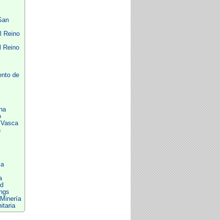
San
l Reino
l Reino
ento de
na
o
 Vasca
n
ia
a
ed
ings
Minería
itaria