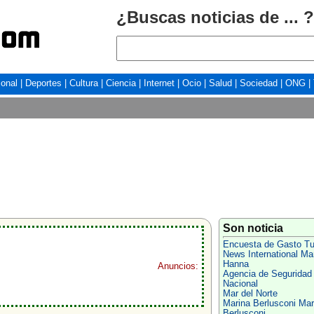
¿Buscas noticias de ... ?
ional
|
Deportes
|
Cultura
|
Ciencia
|
Internet
|
Ocio
|
Salud
|
Sociedad
|
ONG
|
Son noticia
Encuesta de Gasto Tur
News International Ma
Hanna
Anuncios:
Agencia de Seguridad
Nacional
Mar del Norte
Marina Berlusconi Mar
Berlusconi