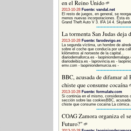
en el Reino Unido
2013-10-28
Fuente: vandal.net
El resto de juegos, en general, se reorg
menos nuevas incorporaciones. Ésta es l
Grand Theft Auto V 3. IFA 14 4. Skyla
La tormenta San Judas deja d
2013-10-28
Fuente: farodevigo.es
La segunda víctima, un hombre de alrede
sobre el coche que conducía por una calle
kilómetros al noroeste de la capital...
diariodemallorca.es - laopiniondemalaga.
diariodeibiza.es - laprovincia.es - laopin
emv.com - laopiniondemurcia.es -
BBC, acusada de difamar al P
chiste que consume cocaína
2013-10-28
Fuente: formulatv.com
Si continúa en el mismo, consideramos 
sección sobre las cookiesBBC, acusada d
chiste que consume cocaína La cómica J
COAG Zamora organiza el s
Futuro?"
2013-10-28
Fuente: laopiniondezamora