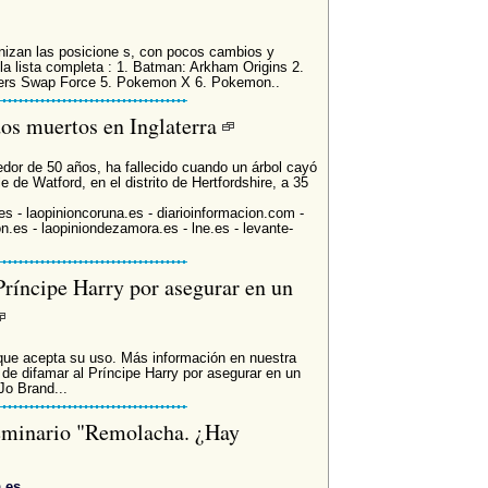
anizan las posicione s, con pocos cambios y
a lista completa : 1. Batman: Arkham Origins 2.
nders Swap Force 5. Pokemon X 6. Pokemon..
os muertos en Inglaterra
dor de 50 años, ha fallecido cuando un árbol cayó
 de Watford, en el distrito de Hertfordshire, a 35
es - laopinioncoruna.es - diarioinformacion.com -
ion.es - laopiniondezamora.es - lne.es - levante-
ríncipe Harry por asegurar en un
que acepta su uso. Más información en nuestra
e difamar al Príncipe Harry por asegurar en un
o Brand...
eminario "Remolacha. ¿Hay
.es