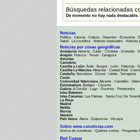
Búsquedas relacionadas c
De momento no hay nada destacable.
Noticias
Política
·
Ciencia
·
Cultura
·
Deportes
·
Economía
·
Salud
·
La coctelera
·
Noticias especiales
·
Noticias 
Noticias por zonas geográficas
Andalucía
:
Almería
·
Cádiz
·
Córdoba
·
Granada
·
H
Aragón
:
Huesca
·
Teruel
·
Zaragoza
Asturias
Cantabria
Castilla y León
:
Ávila
·
Burgos
·
León
·
Palencia
·
S
Castilla-La Mancha
:
Albacete
·
Ciudad Real
·
Cuen
Cataluña
:
Barcelona
·
Girona
·
Lleida
·
Tarragona
Ceuta
Comunidad Valenciana
:
Alicante
·
Castellón
·
Valen
Extremadura
:
Badajoz
·
Cáceres
Galicia
:
A Coruña
·
Lugo
·
Ourense
·
Pontevedra
Islas Baleares
Islas Canarias
:
Las Palmas
·
Santa Cruz De Tenerif
La Rioja
Madrid
Melilla
Murcia
Navarra
País Vasco
:
Álava
·
Guipuzcoa
·
Vizcaya
Sobre www.cunoticias.com
Acerca de cunoticias
·
Quiénes somos
·
Preguntas 
Red Cuasar