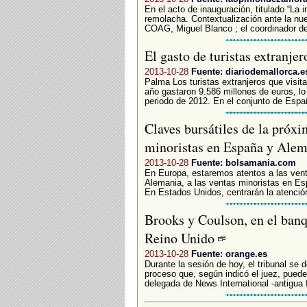
En el acto de inauguración, titulado “La 
remolacha. Contextualización ante la nue
COAG, Miguel Blanco ; el coordinador de 
El gasto de turistas extranj
2013-10-28
Fuente: diariodemallorca.e
Palma Los turistas extranjeros que visi
año gastaron 9.586 millones de euros, l
periodo de 2012. En el conjunto de España
Claves bursátiles de la próx
minoristas en España y Ale
2013-10-28
Fuente: bolsamania.com
En Europa, estaremos atentos a las ven
Alemania, a las ventas minoristas en Es
En Estados Unidos, centrarán la atención 
Brooks y Coulson, en el banqu
Reino Unido
2013-10-28
Fuente: orange.es
Durante la sesión de hoy, el tribunal se d
proceso que, según indicó el juez, pued
delegada de News International -antigua fil