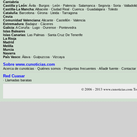
Cantabria
Castilla y León
:
Ávila
·
Burgos
·
León
·
Palencia
·
Salamanca
·
Segovia
·
Soria
·
Valladoli
Castilla-La Mancha
:
Albacete
·
Ciudad Real
·
Cuenca
·
Guadalajara
·
Toledo
Cataluña
:
Barcelona
·
Girona
·
Lleida
·
Tarragona
Ceuta
Comunidad Valenciana
:
Alicante
·
Castellón
·
Valencia
Extremadura
:
Badajoz
·
Cáceres
Galicia
:
A Coruña
·
Lugo
·
Ourense
·
Pontevedra
Islas Baleares
Islas Canarias
:
Las Palmas
·
Santa Cruz De Tenerife
La Rioja
Madrid
Melilla
Murcia
Navarra
País Vasco
:
Álava
·
Guipuzcoa
·
Vizcaya
Sobre www.cunoticias.com
Acerca de cunoticias
·
Quiénes somos
·
Preguntas frecuentes
·
Añadir fuente
·
Contactar
Red Cuasar
· Llamadas baratas
© 2006 - 2013 www.cunoticias.com Tod