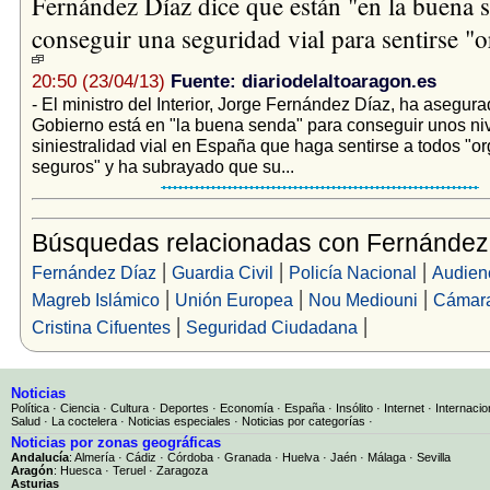
Fernández Díaz dice que están "en la buena 
conseguir una seguridad vial para sentirse "o
20:50 (23/04/13)
Fuente: diariodelaltoaragon.es
- El ministro del Interior, Jorge Fernández Díaz, ha asegura
Gobierno está en "la buena senda" para conseguir unos ni
siniestralidad vial en España que haga sentirse a todos "or
seguros" y ha subrayado que su...
Búsquedas relacionadas con Fernández
|
|
|
Fernández Díaz
Guardia Civil
Policía Nacional
Audien
|
|
|
Magreb Islámico
Unión Europea
Nou Mediouni
Cámara
|
|
Cristina Cifuentes
Seguridad Ciudadana
Noticias
Política
·
Ciencia
·
Cultura
·
Deportes
·
Economía
·
España
·
Insólito
·
Internet
·
Internacio
Salud
·
La coctelera
·
Noticias especiales
·
Noticias por categorías
·
Noticias por zonas geográficas
Andalucía
:
Almería
·
Cádiz
·
Córdoba
·
Granada
·
Huelva
·
Jaén
·
Málaga
·
Sevilla
Aragón
:
Huesca
·
Teruel
·
Zaragoza
Asturias