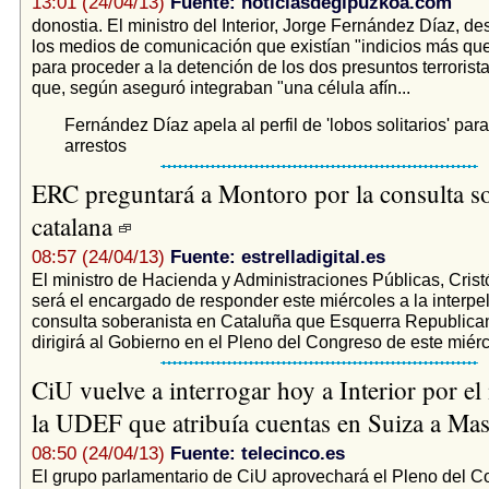
13:01 (24/04/13)
Fuente: noticiasdegipuzkoa.com
donostia. El ministro del Interior, Jorge Fernández Díaz, de
los medios de comunicación que existían "indicios más qu
para proceder a la detención de los dos presuntos terrorista
que, según aseguró integraban "una célula afín...
Fernández Díaz apela al perfil de 'lobos solitarios' para 
arrestos
ERC preguntará a Montoro por la consulta so
catalana
08:57 (24/04/13)
Fuente: estrelladigital.es
El ministro de Hacienda y Administraciones Públicas, Crist
será el encargado de responder este miércoles a la interpe
consulta soberanista en Cataluña que Esquerra Republic
dirigirá al Gobierno en el Pleno del Congreso de este miérco
CiU vuelve a interrogar hoy a Interior por el
la UDEF que atribuía cuentas en Suiza a Ma
08:50 (24/04/13)
Fuente: telecinco.es
El grupo parlamentario de CiU aprovechará el Pleno del C