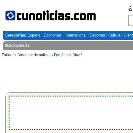
¿
Categorías:
España
|
Economía
|
Internacional
|
Deportes
|
Cultura
|
Cienc
Subcategorías:
Estás en:
Buscador de noticias
/
Fernández Díaz
/