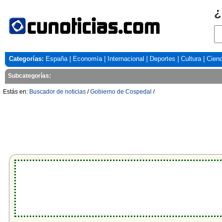
¿
Categorías:
España
|
Economía
|
Internacional
|
Deportes
|
Cultura
|
Cienc
Subcategorías:
Estás en:
Buscador de noticias
/
Gobierno de Cospedal
/