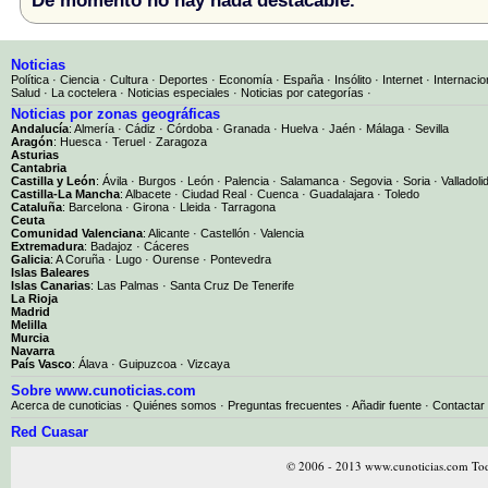
De momento no hay nada destacable.
Noticias
Política
·
Ciencia
·
Cultura
·
Deportes
·
Economía
·
España
·
Insólito
·
Internet
·
Internacio
Salud
·
La coctelera
·
Noticias especiales
·
Noticias por categorías
·
Noticias por zonas geográficas
Andalucía
:
Almería
·
Cádiz
·
Córdoba
·
Granada
·
Huelva
·
Jaén
·
Málaga
·
Sevilla
Aragón
:
Huesca
·
Teruel
·
Zaragoza
Asturias
Cantabria
Castilla y León
:
Ávila
·
Burgos
·
León
·
Palencia
·
Salamanca
·
Segovia
·
Soria
·
Valladoli
Castilla-La Mancha
:
Albacete
·
Ciudad Real
·
Cuenca
·
Guadalajara
·
Toledo
Cataluña
:
Barcelona
·
Girona
·
Lleida
·
Tarragona
Ceuta
Comunidad Valenciana
:
Alicante
·
Castellón
·
Valencia
Extremadura
:
Badajoz
·
Cáceres
Galicia
:
A Coruña
·
Lugo
·
Ourense
·
Pontevedra
Islas Baleares
Islas Canarias
:
Las Palmas
·
Santa Cruz De Tenerife
La Rioja
Madrid
Melilla
Murcia
Navarra
País Vasco
:
Álava
·
Guipuzcoa
·
Vizcaya
Sobre www.cunoticias.com
Acerca de cunoticias
·
Quiénes somos
·
Preguntas frecuentes
·
Añadir fuente
·
Contactar
Red Cuasar
© 2006 - 2013 www.cunoticias.com Tod